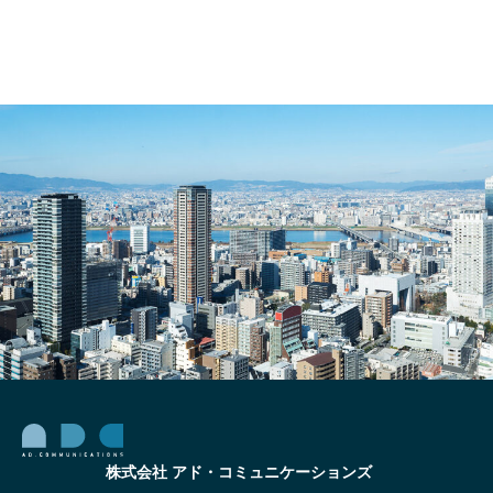
ベー
グ分
ショ
析の
ン・
基礎
リフ
ォー
ム販
促事
例
集！
株式会社 アド・コミュニケーションズ