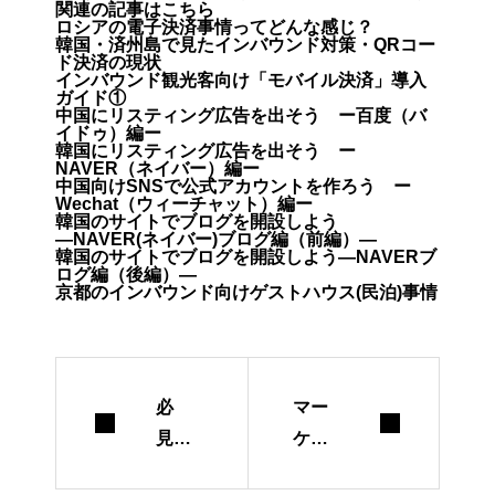
関連の記事はこちら
ロシアの電子決済事情ってどんな感じ？
韓国・済州島で見たインバウンド対策・QRコー
ド決済の現状
インバウンド観光客向け「モバイル決済」導入
ガイド①
中国にリスティング広告を出そう ー百度（バ
イドゥ）編ー
韓国にリスティング広告を出そう ー
NAVER（ネイバー）編ー
中国向けSNSで公式アカウントを作ろう ー
Wechat（ウィーチャット）編ー
韓国のサイトでブログを開設しよう
―NAVER(ネイバー)ブログ編（前編）―
韓国のサイトでブログを開設しよう―NAVERブ
ログ編（後編）―
京都のインバウンド向けゲストハウス(民泊)事情
必
マー
見！
ケテ
リノ
ィン