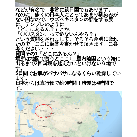
などが有名で、非常に親日国でもあります。
なのに、多くの日本人にとってあまり馴染みが
ない国なので、ウズベキスタンの話をする度
に、テンプレのように
「どこにあるん？」とか、
「〇〇スタン、って危ないんやろ？」
という質問をされまして、そろそろ弁明に疲れ
たので、ここに返答を書かせて頂きます。ご参
考ください・・・
質問その1「どこにあるん？」
場所は地図で言うとここ↓二重内陸国という海に
出るまで2回国境を越えないといけない立地で
す。
5日間でお肌がパサパサになるくらい乾燥してい
ます。
日本からは直行便で約9時間！時差は4時間で
す。