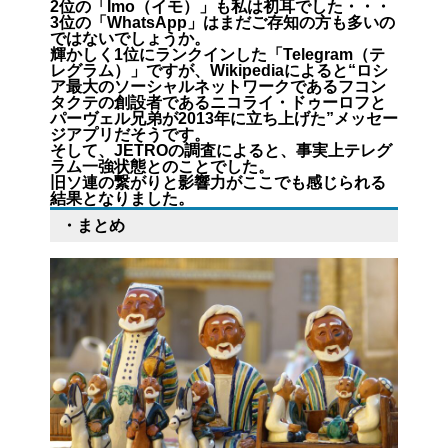
2位の「Imo（イモ）」も私は初耳でした・・・
3位の「WhatsApp」はまだご存知の方も多いの
ではないでしょうか。
輝かしく1位にランクインした「Telegram（テ
レグラム）」ですが、Wikipediaによると“ロシ
ア最大のソーシャルネットワークであるフコン
タクテの創設者であるニコライ・ドゥーロフと
パーヴェル兄弟が2013年に立ち上げた”メッセー
ジアプリだそうです。
そして、JETROの調査によると、事実上テレグ
ラム一強状態とのことでした。
旧ソ連の繋がりと影響力がここでも感じられる
結果となりました。
・まとめ