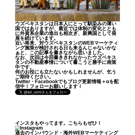
ウズベキスタンは日本人にとって馴染みの薄い
国ではありますが、最近では体制の変化ととも
に外資系企業の進出も相次ぎ、新興国として発
展を続けています。
近い将来、対ウズベキスタンのWEBマーケティ
ング施策が検討される日も来るんじゃないかな
ぁと、この記事を書きながら思いました。
なお、次回は今回書ききれなかったウズベキス
タンの不動産事情について書こうと勝手に画策
中です。
何のお役にも立たないかもしれませんが、乞う
ご期待ください。
Twitter・Facebookでもブログ更新情報＋αを配
信中！フォローお願いします！
インスタもやってます。こちらもぜひ！
過去のインバウンド・海外WEBマーケティング