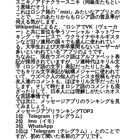
スニキ／アドナクラースニキ（同級生たちとい
う意味だそう）」。
これはロシア発の「mixi」みたいなアプリとの
ことで、このあたりからもロシア語の普及率が
伺える気がします。
Wikipediaによると、“ロシアでVK（ヴェーカ
ー）と共に首位を争うソーシャル・ネットワー
キング・サービスで、ウクライナやキルギスタ
ンなど旧ソ連邦の国々でも盛んに使われてい
る。大学生および大学卒業間もないユーザーが
多いといわれている”アプリのようです。
ちなみに、現在ウズベク語はアルファベット表
記が採用されていますが、ソ連時代はキリル文
字（ロシア語の文字）表記だったりした為、今
でもキリル文字表記が結構メジャーに使われて
いて、ウズベク人の知人のインスタ投稿もその
友人達のコメントも、ほぼキリル文字だったり
します。そして時たまロシア語のコメントも混
ざったりして、日本人には理解しがたいカオス
な言語事情です。
では次に、メッセージアプリのランキングを見
てみましょう。
メッセージアプリランキングTOP3
1位 Telegram（テレグラム）
2位 Imo（イモ）
3位 WhatsApp
1位は「Telegram（テレグラム）」とのことで
すが、初めて聞いた名前のアプリです。