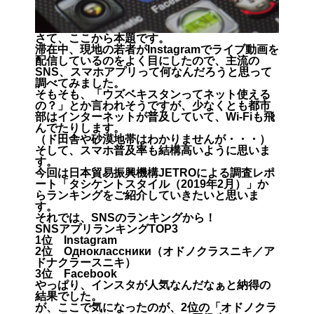
さて、ここから本題です。
滞在中、現地の若者がInstagramでライブ動画を
配信しているのをよく目にしたので、主流の
SNS、スマホアプリって何なんだろうと思って
調べてみました。
そもそも、「ウズベキスタンってネット使える
の？」とか言われそうですが、少なくとも都市
部はインターネットが普及していて、Wi‐Fiも飛
んでたりします。
（ド田舎や砂漠地帯はわかりませんが・・・）
そして、スマホ普及率も結構高いように思いま
す。
今回は日本貿易振興機構JETROによる調査レポ
ート「
タシケントスタイル（2019年2月）
」か
らランキングをご紹介していきたいと思いま
す。
それでは、SNSのランキングから！
SNSアプリランキングTOP3
1位 Instagram
2位 Одноклассники（オドノクラスニキ／ア
ドナクラースニキ）
3位 Facebook
やっぱり、インスタが人気なんだなぁと納得の
結果でした。
が、ここで気になったのが、2位の「オドノクラ