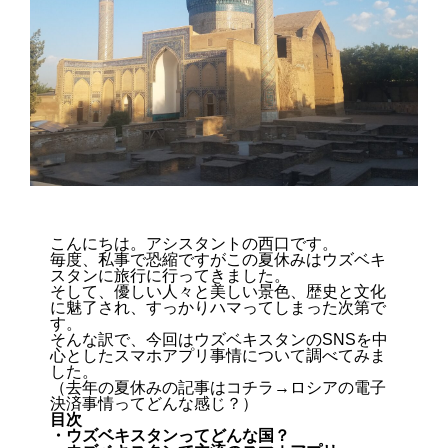
こんにちは。アシスタントの西口です。
毎度、私事で恐縮ですがこの夏休みはウズベキ
スタンに旅行に行ってきました。
そして、優しい人々と美しい景色、歴史と文化
に魅了され、すっかりハマってしまった次第で
す。
そんな訳で、今回はウズベキスタンのSNSを中
心としたスマホアプリ事情について調べてみま
した。
（去年の夏休みの記事はコチラ→
ロシアの電子
決済事情ってどんな感じ？
）
目次
・ウズベキスタンってどんな国？