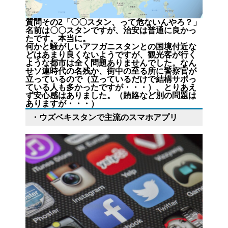
質問その2「〇〇スタン、って危ないんやろ？」
名前は〇〇スタンですが、治安は普通に良かっ
たです。本当に。
何かと騒がしいアフガニスタンとの国境付近な
どはあまり良くないようですが、観光客が行く
ような都市は全く問題ありませんでした。なん
せソ連時代の名残か、街中の至る所に警察官が
立っているので（立っているだけで結構サボっ
ている人も多かったですが・・・）、とりあえ
ず安心感はありました。（賄賂など別の問題は
ありますが・・・）
・ウズベキスタンで主流のスマホアプリ