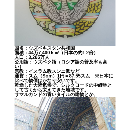
国名：ウズベキスタン共和国
面積：44万7,400ｋ㎡（日本の約1.2倍）
人口：3,265万人
公用語：ウズベク語（ロシア語の普及率も高
い）
宗教：イスラム教スンニ派など
通貨：スム（Som）1円＝87.55スム ※日本に
比べて物価はかなり安いです。
乾燥した大陸気候で、シルクロードの中継地と
して古くから栄えてきた地域です。
サマルカンドの青いタイルの建物とか、