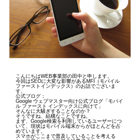
こんにちはWEB事業部の田中と申します。
今回はSEOに大変な影響があるMFI（モバイル
ファーストインデックス）のお話でございま
す。
公式ブログ：
Google ウェブマスター向け公式ブログ「モバイ
ル ファースト インデックスに向けて」
そんなに大騒ぎすることなのか？
そうですね、結構なことですね。
まず、Google検索を利用しているユーザーにつ
いて、現状はモバイル端末からがほとんどを占
めています。
スマホがここまで普及していることを考える