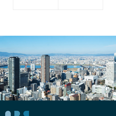
ステ
によ
ィン
る航
グ広
空写
告を
真の
出そ
メリ
う
ット
ー百
度
（バ
イド
ゥ）
編ー