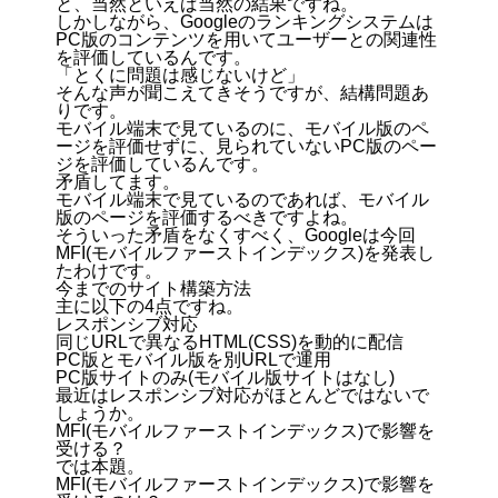
と、当然といえば当然の結果ですね。
しかしながら、Googleのランキングシステムは
PC版のコンテンツを用いてユーザーとの関連性
を評価しているんです。
「とくに問題は感じないけど」
そんな声が聞こえてきそうですが、結構問題あ
りです。
モバイル端末で見ているのに、モバイル版のペ
ージを評価せずに、見られていないPC版のペー
ジを評価しているんです。
矛盾してます。
モバイル端末で見ているのであれば、モバイル
版のページを評価するべきですよね。
そういった矛盾をなくすべく、Googleは今回
MFI(モバイルファーストインデックス)を発表し
たわけです。
今までのサイト構築方法
主に以下の4点ですね。
レスポンシブ対応
同じURLで異なるHTML(CSS)を動的に配信
PC版とモバイル版を別URLで運用
PC版サイトのみ(モバイル版サイトはなし)
最近はレスポンシブ対応がほとんどではないで
しょうか。
MFI(モバイルファーストインデックス)で影響を
受ける？
では本題。
MFI(モバイルファーストインデックス)で影響を