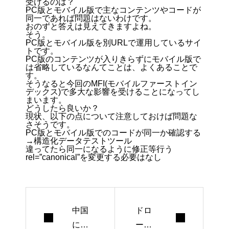
受けるのは？
PC版とモバイル版で主なコンテンツやコードが
同一であれば問題はないわけです。
おのずと答えは見えてきますよね。
そう。
PC版とモバイル版を別URLで運用しているサイ
トです。
PC版のコンテンツが入りきらずにモバイル版で
は省略しているなんてことは、よくあることで
す。
そうなると今回のMFI(モバイルファーストイン
デックス)で多大な影響を受けることになってし
まいます。
どうしたら良いか？
現状、以下の点について注意しておけば問題な
さそうです。
PC版とモバイル版でのコードが同一か確認する
→構造化データテストツール
違ってたら同一になるように修正等行う
rel=”canonical”を変更する必要はなし
中国
ドロ
にリ
ーン