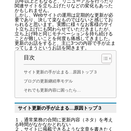
10年以上ともなると、リニューアルを行ったり
関連サイトを立ち上げたりなどの変化もあった
かもしれません。
しかし、Webサイトの運用は定期的な更新が必
要であり、決して楽なものではないと感じてお
られると思います。実際に様々なお客様のサイ
ト立ち上げにも関わらせていただきましたが、
立ち上げ時と同じモチベーションを持ち続ける
ことが難しいことを何度も痛感してきました。
更新のお話をすると、主に3つの内容で手が止ま
ってしまうというお話を聞きます。
目次
サイト更新の手が止まる…原因トップ３
ブログの更新継続率モデル
それでも更新内容に困ったら…
サイト更新の手が止まる…原因トップ３
１，通常業務の合間に更新内容（ネタ）を考え
る時間がなかなかとれない
２，サイトに掲載できるような文章を書きたく