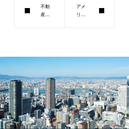
不動
アメ
産ブ
リカ
ログ
大卒
の書
が日
き方
本で
ヒン
デザ
ト
イナ
【前
ーに
編】
なっ
た話