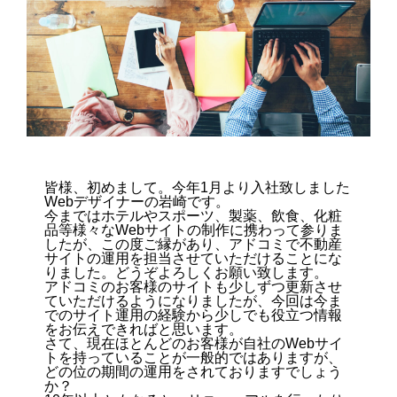
皆様、初めまして。今年1月より入社致しました
Webデザイナーの岩崎です。
今まではホテルやスポーツ、製薬、飲食、化粧
品等様々なWebサイトの制作に携わって参りま
したが、この度ご縁があり、アドコミで不動産
サイトの運用を担当させていただけることにな
りました。どうぞよろしくお願い致します。
アドコミのお客様のサイトも少しずつ更新させ
ていただけるようになりましたが、今回は今ま
でのサイト運用の経験から少しでも役立つ情報
をお伝えできればと思います。
さて、現在ほとんどのお客様が自社のWebサイ
トを持っていることが一般的ではありますが、
どの位の期間の運用をされておりますでしょう
か？