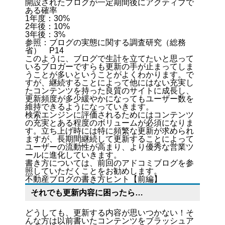
開設されたブログが一定期間後にアクティブで
ある確率
1年度：30%
2年後：10%
3年後：3%
参照：
ブログの実態に関する調査研究（総務
省） P14
このように、ブログで生計を立てたいと思って
いるブロガーですらも更新の手が止まってしま
うことが多いということがよくわかります。で
すが、継続することによって他にはない充実し
たコンテンツを持った良質のサイトに成長し、
更新頻度が多少緩やかになってもユーザー数を
維持できるようになっていきます。
検索エンジンに評価されるためにはコンテンツ
の充実とある程度のボリュームが必須になりま
す。立ち上げ時には特に頻繁な更新が求められ
ますが、長期間継続して更新することによって
ユーザーの流動性が高まり、より優秀な営業ツ
ールに進化していきます。
書き方については、前回のアドコミブログを参
照していただくことをお勧めします。
不動産ブログの書き方ヒント【前編】
それでも更新内容に困ったら…
どうしても、更新する内容が思いつかない！そ
んな方は以前書いたコンテンツをブラッシュア