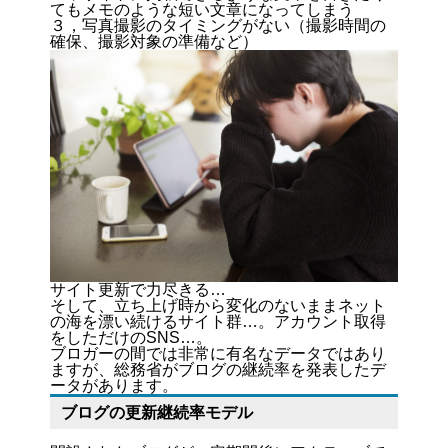
てもメモのような短い文章になってしまう
３，写真撮影のタイミングがない（撮影時間の
確保、撮影対象の準備など）
サイト更新で力尽きる…
そして、立ち上げ時から変化のないままネット
の海を漂い続けるサイト群…。アカウント取得
をしただけのSNS…。
ブロガーの間では非常に有名なデータではあり
ますが、総務省がブログの継続率を発表したデ
ータがあります。
ブログの更新継続率モデル