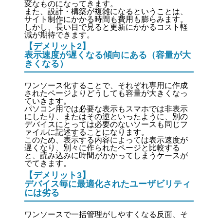
変なものになってきます。
また、設計・構築が複雑になるということは、
サイト制作にかかる時間も費用も膨らみます。
しかし、長い目で見ると更新にかかるコスト軽
減が期待できます。
【デメリット2】
表示速度が遅くなる傾向にある（容量が大
きくなる）
ワンソース化することで、それぞれ専用に作成
されたページよりどうしても容量が大きくなっ
ていきます。
パソコン用では必要な表示もスマホでは非表示
にしたり、またはその逆といったように、別の
デバイスにとっては必要のないソースも同じフ
ァイルに記述することになります。
このため、表示する内容によっては表示速度が
遅くなり、別々に作られたページと比較する
と、読み込みに時間がかかってしまうケースが
でてきます。
【デメリット3】
デバイス毎に最適化されたユーザビリティ
には劣る
ワンソースで一括管理がしやすくなる反面、そ