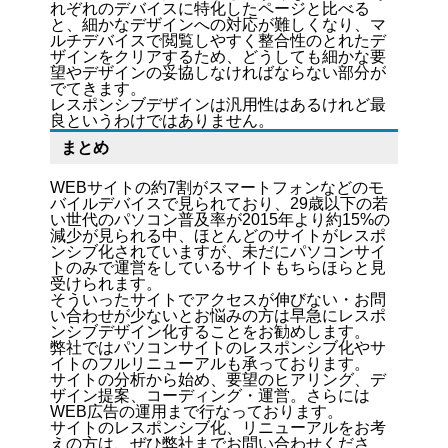
れぞれのデバイスに特化したページと比べる
と、細かなデザインへの対応が難しくなり、マ
ルチデバイスで閲覧しやすく整合性のとれたデ
ザインをクリアするため、どうしても細かな要
望やデザインの妥協しなければならない部分が
でてきます。
レスポンシブデザインは汎用性はあるけれど最
良というわけではありません。
まとめ
WEBサイトの約7割がスマートフォンなどのモ
バイルデバイスで見られており、29歳以下の若
い世代のパソコン普及率が2015年より約15%の
減少が見られる中、ほとんどのサイトがレスポ
ンシブ化されていますが、未だにパソコンサイ
トのみで運営をしているサイトもちらほらと見
受けられます。
そういったサイトでアクセスが伸びない・お問
い合わせが少ないとお悩みの方は早急にレスポ
ンシブデザイン化することをお勧めします。
弊社ではパソコンサイトのレスポンシブ化やサ
イトのフルリニューアルも承っております。
サイトの分析から始め、要望のヒアリング、デ
ザイン提案、コーディング・運営。さらには
WEB広告の運用まで行なっております。
サイトのレスポンシブ化、リニューアルをお考
えの方は、ぜひ弊社までお問い合わせくださ