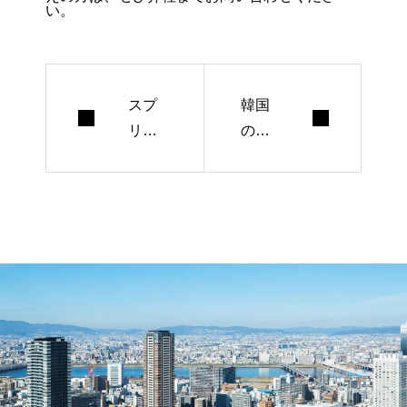
い。
スプ
韓国
リッ
のサ
トラ
イト
ン・
でブ
テス
ログ
トも
を開
でき
設し
る、
よう
リバ
―NA
ーシ
VER
ブル
(ネイ
チラ
バー)