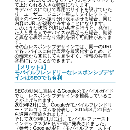
次に、URLが1つになるというのもメリットとし
て上げられる大きな特徴になります。
各デバイスに向けて専用のサイトを設けていた
り、ユーザエージェント毎にリダイレクトで
別々のページへ振り分け表示させる場合、同じ
内容のURLが複数存在することになります。
このような状態でURLの共有を行うと、発信し
た人と見る人でデバイスが異なった場合、期待
と異なる表示になり混乱を招く可能性がありま
す。
その点レスポンシブデザインでは、同一のURL
で各デバイスに向け表示を最適化するため、ど
の端末から閲覧しても見やすく、情報の共有を
容易に行うことができます。
【メリット3】
モバイルフレンドリーなレスポンシブデザ
インはSEOでも有利
SEOの効果に直結するGoogleのモバイルガイド
でも、レスポンシブデザインを推奨しているこ
とが上げられます。
2015年2月には、Googleがモバイルフレンドリ
ー・アルゴリズムを発表し、2015年4月21日か
ら適用が実施されました。
そして2016年11月には、モバイル ファースト
インデックス(MFI)が正式に発表されました。
（参考：
GoogleのMFI（モバイルファーストイ