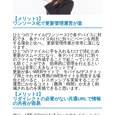
【メリット1】
ワンソース化で更新管理運営が楽
ひとつのファイル(ワンソース)で各デバイスに対
応でき、各デバイス向けに別々にページを用意
する場合と比べ,、更新管理作業が非常に楽にな
ります。
ひとつのファイルに手を入れるだけで済むため
更新がスムーズになり、各デバイス向けに別々
のファイルで作成することで起こっていたミス
も防ぐことができ、効率的に管理を行えるとい
うのは非常に大きなメリットです。
更新が多いWEBサイトで、モバイル/デスクトッ
プ用とそれぞれ専用のWEBサイトを用意する場
合と比べると、レスポンシブを実装することで
運営にかかるコスト（費用・時間）が大きく削
減されるのを実感できると思います。
【メリット2】
リダイレクトの必要がない共通URLで情報
の共有が容易