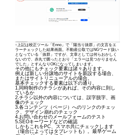
↑上記は校正ツール「Enno」で「陽当り抜群」の文言をエ
ラーチェックした結果画面。不動産公取ではNGワード扱い
となっている「抜群」ですが、文章としては何らおかしく
ないので、赤丸で囲ったとおり「エラーは見つかりません
でした」とすんなりOKになってしまいます。
その他にもチェック要素は諸々あります。
例えば新しい分譲地のサイトを新設する場合、
またはサイトリニューアルの場合。
基本チェックする要素は以下の通り。
1.同時制作のチラシがあれば、その内容に則し
ているか
2.チラシ以外の内容については、誤字脱字、画
像のチェック
3.各コンテンツ（ページ）へのリンクのチェッ
ク、デザイン崩れのチェック
4.お問い合わせのメールフォームのテスト
5.SEOキーワードなどの確認
しかもこれをPC、スマホ共にチェックします
（場合によってはタブレットも）。最早ゲーム