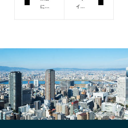
にイ
イオ
ラス
ンス
トを
効
使用
果」
する
でい
事の
つの
メリ
間に
ット
か気
３つ
にな
る存
在
に!?