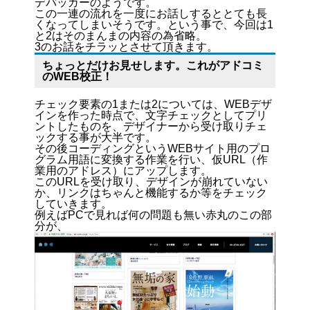
デバッガーのようです。
この一連の流れを一度にお話しするととても長
くなってしまいそうです。という事で、今回は1
と2はそのまんまの内容の為省略。
3のお話をチラッとさせて頂きます。
ちょっとだけお見せします。これがアドコミ
のWEB校正！
チェック要素の1または2については、WEBデザ
インを作った時点で、文字チェックとしてプリ
ントしたものを、デザイナーから受け取りチェ
ックする事が大半です。
その後コーディングというWEBサイト用のプロ
グラム用語に変換する作業を行い、仮URL（作
業用のアドレス）にアップします。
このURLを受け取り、デザインが崩れていない
か、リンクはちゃんと機能するか等をチェック
していきます。
例えばPCで見れば何の問題も無い赤丸のこの部
分が、