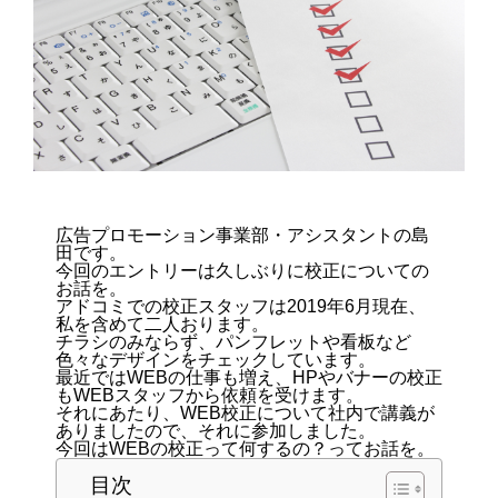
広告プロモーション事業部・アシスタントの島
田です。
今回のエントリーは久しぶりに校正についての
お話を。
アドコミでの校正スタッフは2019年6月現在、
私を含めて二人おります。
チラシのみならず、パンフレットや看板など
色々なデザインをチェックしています。
最近ではWEBの仕事も増え、HPやバナーの校正
もWEBスタッフから依頼を受けます。
それにあたり、WEB校正について社内で講義が
ありましたので、それに参加しました。
今回はWEBの校正って何するの？ってお話を。
目次