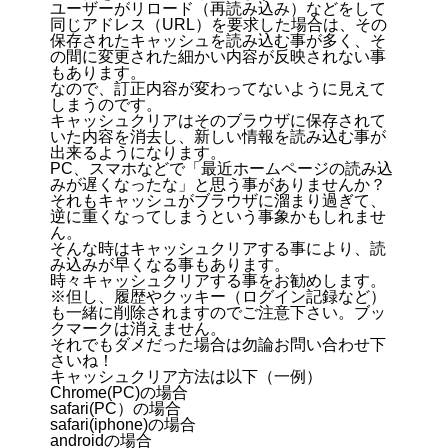
ユーザーがリロード（再読み込み）などをして
同じアドレス（URL）を要求した場合は、その
保存されたキャッシュを読み込む事が多く、そ
の間に変更された細かい内容が反映されない事
もあります。
なので、訂正内容が変わってないように見えて
しまうのです。
キャッシュクリアはそのブラウザに保存されて
いた内容を消去し、新しい情報を読み込む事が
出来るようになります。
PC、スマホなどで「最近ホームページの読み込
みが遅くなったな」と思う事がありませんか？
それもキャッシュがブラウザに溜まり過ぎて、
逆に重くなってしまうという事象かもしれませ
ん。
そんな時はキャッシュクリアする事により、読
み込みが早くなる事もあります。
時々キャッシュクリアする事をお勧めします。
※但し、履歴やクッキー（ログイン記録など）
も一緒に削除されますのでご注意下さい。ブッ
クマークは消えません。
それでもダメだった場合は勿論お問い合わせ下
さいね！
キャッシュクリア方法は以下（一例）
Chrome(PC)の場合
safari(PC）の場合
safari(iphone)の場合
androidの場合