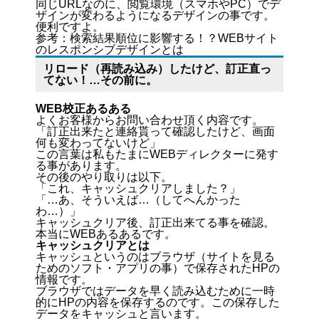
同じURLなのに、閲覧環境（スマホやPC）でデ
ザインが変わるようになるデザインの事です。
便利ですよ。
参考：
検索結果順位に影響する！？WEBサイト
のレスポンシブデザインとは
リロード（再読み込み）したけど、訂正直っ
てない！…その前に。
WEB校正あるある
よくお客様からお問い合わせ頂く内容です。
「訂正出来たと連絡貰って確認したけど、画面
何も変わってないけど」
この言葉は私もたまにWEBディレクターに発す
る事があります。
その後のやり取りは以下。
「これ、キャッシュクリアしました？」
「…あ、そういえば…（してへんかった
わ…）」
キャッシュクリア後、訂正出来てる事を確認。
本当にWEBあるあるです。
キャッシュクリアとは
キャッシュというのはブラウザ（サイトを見る
ためのソフト・アプリの事）で保存されたHPの
情報です。
ブラウザではデータを早く読み込むために一時
的にHPの内容を保存するのです。この保存した
データをキャッシュと言います。