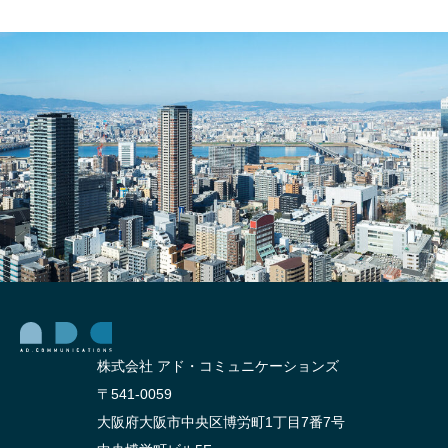
と
性を
は？
知ろ
【ロ
う
ゴ制
作に
つい
て】
株式会社 アド・コミュニケーションズ
〒541-0059
大阪府大阪市中央区博労町1丁目7番7号