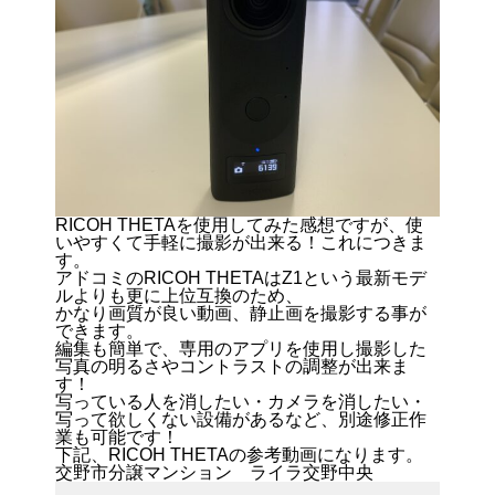
RICOH THETAを使用してみた感想ですが、使
いやすくて手軽に撮影が出来る！これにつきま
す。
アドコミのRICOH THETAはZ1という最新モデ
ルよりも更に上位互換のため、
かなり画質が良い動画、静止画を撮影する事が
できます。
編集も簡単で、専用のアプリを使用し撮影した
写真の明るさやコントラストの調整が出来ま
す！
写っている人を消したい・カメラを消したい・
写って欲しくない設備があるなど、別途修正作
業も可能です！
下記、RICOH THETAの参考動画になります。
交野市分譲マンション ライラ交野中央