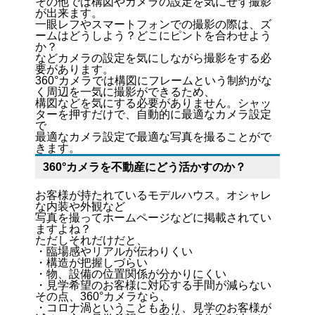
その他では構図やカメラの設定を気にせず撮影
が出来ます。
一眼レフやスマートフォンでの撮影の際は、ズ
ームはどうしよう？どこにピントを合わせよう
か？
などカメラの設定を気にしながら撮影をする必
要があります。
360°カメラでは構図にフレームという制約がな
く周辺を一気に撮影ができるため、
構図などを気にする必要がありません。シャッ
ターを押すだけで、自動的に最適なカメラ設定
で
最適なカメラ設定で最適な写真を撮ることがで
きます。
360°カメラを不動産にどう活かすのか？
お客様が持たれているモデルハウス。オシャレ
な内装や外観など
写真を撮ってホームページなどに掲載されてい
ますよね？
ただしそれだけだと、
・臨場感やリアルが伝わりくい
・構造が把握しづらい
・物、設備の位置関係が分かりにくい
・見学希望のお客様に対応する手間が減らない
その点、360°カメラなら、
・コロナ渦ということもあり、見学のお客様が