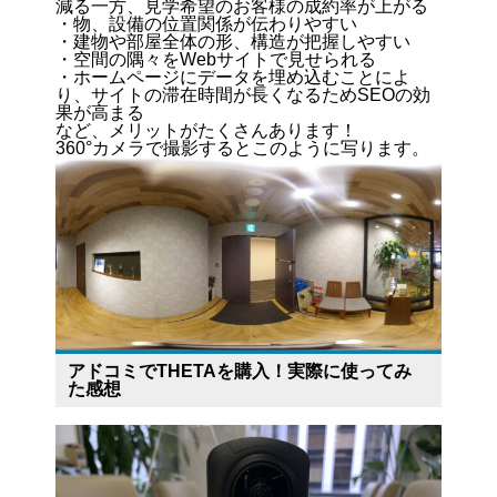
減る一方、見学希望のお客様の成約率が上がる
・物、設備の位置関係が伝わりやすい
・建物や部屋全体の形、構造が把握しやすい
・空間の隅々をWebサイトで見せられる
・ホームページにデータを埋め込むことによ
り、サイトの滞在時間が長くなるためSEOの効
果が高まる
など、メリットがたくさんあります！
360°カメラで撮影するとこのように写ります。
アドコミでTHETAを購入！実際に使ってみ
た感想