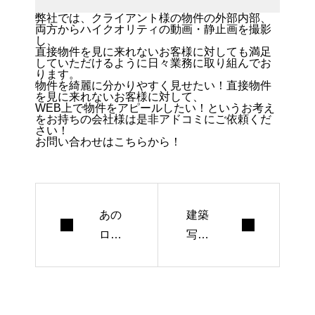
弊社では、クライアント様の物件の外部内部、
両方からハイクオリティの動画・静止画を撮影
し、
直接物件を見に来れないお客様に対しても満足
していただけるように日々業務に取り組んでお
ります。
物件を綺麗に分かりやすく見せたい！直接物件
を見に来れないお客様に対して、
WEB上で物件をアピールしたい！というお考え
をお持ちの会社様は是非アドコミにご依頼くだ
さい！
お問い合わせはこちらから！
あの
建築
ロゴ
写真
に込
にSE
めら
O施
れた
策を!
意味
alt属