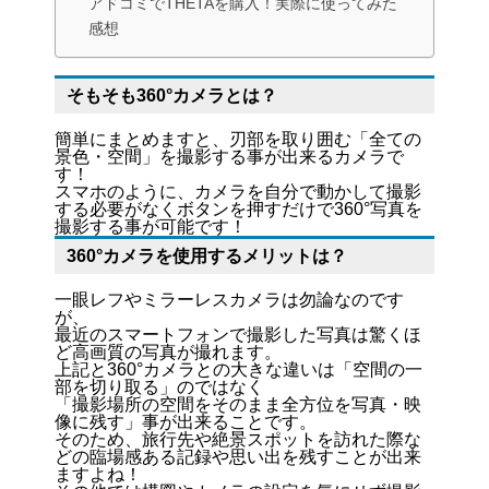
アドコミでTHETAを購入！実際に使ってみた
感想
そもそも360°カメラとは？
簡単にまとめますと、刃部を取り囲む「全ての
景色・空間」を撮影する事が出来るカメラで
す！
スマホのように、カメラを自分で動かして撮影
する必要がなくボタンを押すだけで360°写真を
撮影する事が可能です！
360°カメラを使用するメリットは？
一眼レフやミラーレスカメラは勿論なのです
が、
最近のスマートフォンで撮影した写真は驚くほ
ど高画質の写真が撮れます。
上記と360°カメラとの大きな違いは「空間の一
部を切り取る」のではなく
「撮影場所の空間をそのまま全方位を写真・映
像に残す」事が出来ることです。
そのため、旅行先や絶景スポットを訪れた際な
どの臨場感ある記録や思い出を残すことが出来
ますよね！