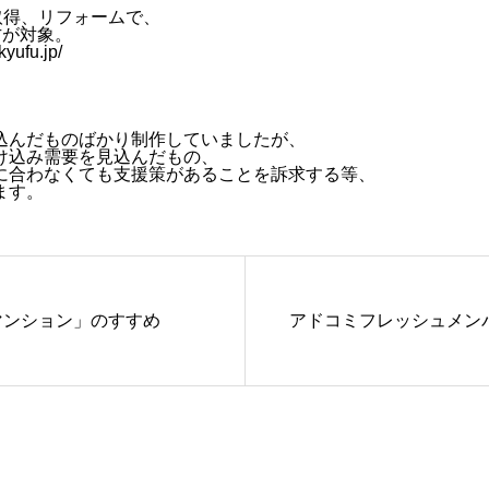
取得、リフォームで、
方が対象。
kyufu.jp/
、
込んだものばかり制作していましたが、
け込み需要を見込んだもの、
に合わなくても支援策があることを訴求する等、
ます。
マンション」のすすめ
アドコミフレッシュメン