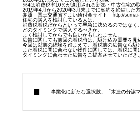
※4は消費税率10％が適用される新築・中古住宅の
2019年4月から2020年3月末までに契約を締結した
参照 国土交通省すまい給付金サイト
http://sumai-
住宅の購入を検討している人は、
消費税増税だからといって早急に決めるのではなく
どのタイミングで購入するべきか、
よく検討してからでも良いかもしれません。
広告に関しても前回の増税時は、駆け込み需要を見
今回は以前の経験を踏まえて、増税前の広告なら駆
また増税に間に合わない物件に関しては、増税に間
タイミングに合わせた広告をご提案させていただき
事業化に新たな選択肢、「木造の分譲