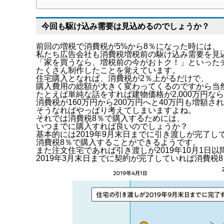
今回も駆け込み需要は見込めるのでしょうか？
前回の増税で消費税が5%から8％になった時には、
私たち広告会社も消費税増税前の駆け込み需要を見
「家を買うなら、増税前の今がおトク！」といった
たくさん制作したことを覚えています。
住宅購入となれば、消費税が2％上がるだけで、
購入費用の総額が大きく変わってくるのですから当
たとえば単純な話をすれば建物価格が2,000万円な
消費税が160万円から200万円へと40万円も増額さ
そうなればやっぱり考えてしまいますよね。
それでは消費税8％で購入するためには、
いつまでに購入すれば良いのでしょうか？
基本的には2019年9月末日までに引き渡しが完了し
消費税8％で購入することができるようです。
また注文住宅であれば引き渡しが2019年10月1日
2019年3月末日までに契約が完了していれば消費税