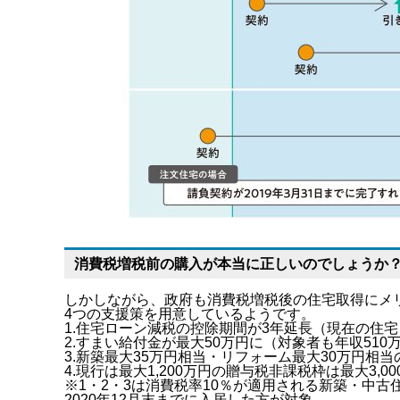
消費税増税前の購入が本当に正しいのでしょうか
しかしながら、政府も消費税増税後の住宅取得にメ
4つの支援策を用意しているようです。
1.住宅ローン減税の控除期間が3年延長（現在の住宅
2.すまい給付金が最大50万円に（対象者も年収510
3.新築最大35万円相当・リフォーム最大30万円相
4.現行は最大1,200万円の贈与税非課税枠は最大3,0
※1・2・3は消費税率10％が適用される新築・中
2020年12月末までに入居した方が対象。