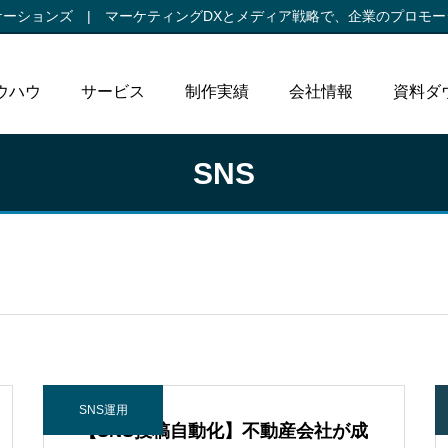
ケーションズ |
マーケティングDXとメディア戦略で、
企業のプロモー
ウハウ
サービス
制作実績
会社情報
資料ダ
SNS
SNS運用
【SNS投稿自動化】不動産会社が成