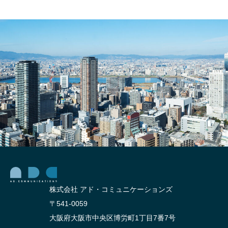
不動
り方
産会
｜不
社が
動産
成果
物件
を出
の魅
すた
力を
めの
引き
現実
出す
的な
魅力
活用
的な
戦略
動画
コン
テン
ツ
株式会社 アド・コミュニケーションズ
〒541-0059
大阪府大阪市中央区博労町1丁目7番7号