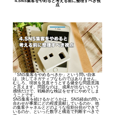
4.SNS集客をやめると考える前に整理すべき視
点
「SNS集客をやめるべきか」という問い自体
は、決してネガティブなものではありません。
むしろ、現状を見直そうとする健全な問題意識
と言えます。問題なのは、成果が出ないという
感情だけで、戦略的な検証をせずにやめてしま
うことです。
SNS集客を続けるかどうかは、
SNS経由の問い
合わせが事業にどの程度貢献しているのか、他
の集客チャネルとどのような役割分担ができて
いるのか、といった数字と構造で判断すべき
で