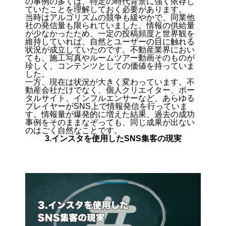
の事例の多くは、特定の時代背景に強く依存し
ていたことを理解しておく必要があります。
当時はアルゴリズムの競争も緩やかで、同業他
社の発信量も限られていました。情報の供給量
が少なかったため、一定の投稿頻度と世界観を
維持していれば、自然とユーザーの目に触れる
状況が成立していたのです。不動産業界におい
ても、施工写真やルームツアー動画そのものが
珍しく、コンテンツとしての価値を持っていま
した。
一方、現在は状況が大きく変わっています。不
動産会社だけでなく、個人クリエイター、ポー
タルサイト、インフルエンサーなど、あらゆる
プレイヤーがSNS上で情報発信を行っていま
す。
情報量が爆発的に増えた結果、過去の成功
事例をそのままなぞっても、同じ成果が出ない
のはごく自然なことです。
3.インスタを使用したSNS集客の現実