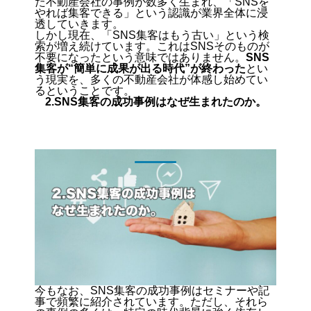
た不動産会社の事例が数多く生まれ、「SNSを
やれば集客できる」という認識が業界全体に浸
透していきます。
しかし現在、「SNS集客はもう古い」という検
索が増え続けています。これはSNSそのものが
不要になったという意味ではありません。
SNS
集客が“簡単に成果が出る時代”が終わった
とい
う現実を、多くの不動産会社が体感し始めてい
るということです。
2.SNS集客の成功事例はなぜ生まれたのか。
今もなお、SNS集客の成功事例はセミナーや記
事で頻繁に紹介されています。ただし、それら