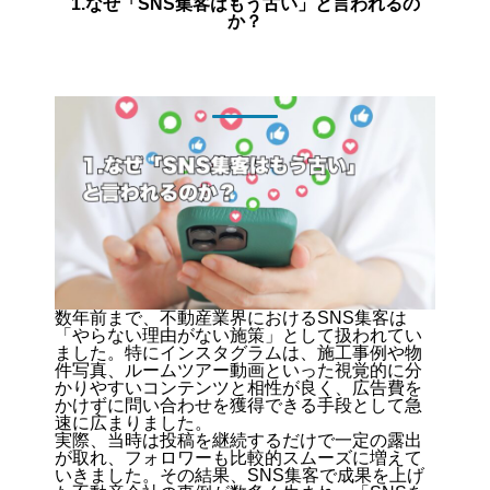
1.なぜ「SNS集客はもう古い」と言われるの
か？
数年前まで、不動産業界におけるSNS集客は
「やらない理由がない施策」として扱われてい
ました。特にインスタグラムは、
施工事例や物
件写真、ルームツアー動画といった視覚的に分
かりやすいコンテンツと相性が良く、広告費を
かけずに問い合わせを獲得できる手段
として急
速に広まりました。
実際、当時は投稿を継続するだけで一定の露出
が取れ、フォロワーも比較的スムーズに増えて
いきました。その結果、SNS集客で成果を上げ