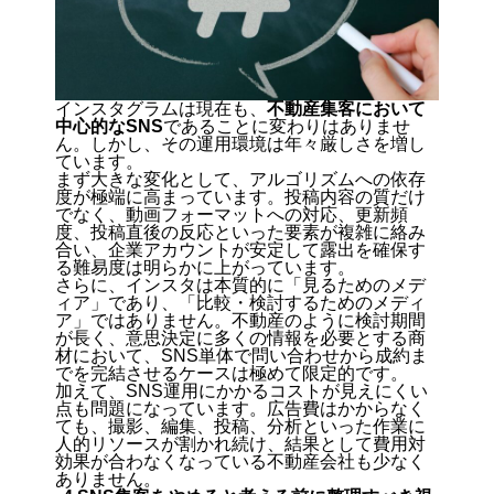
インスタグラムは現在も、
不動産集客において
中心的なSNS
であることに変わりはありませ
ん。しかし、その運用環境は年々厳しさを増し
ています。
まず大きな変化として、アルゴリズムへの依存
度が極端に高まっています。投稿内容の質だけ
でなく、動画フォーマットへの対応、更新頻
度、投稿直後の反応といった要素が複雑に絡み
合い、企業アカウントが安定して露出を確保す
る難易度は明らかに上がっています。
さらに、インスタは本質的に「見るためのメデ
ィア」であり、「比較・検討するためのメディ
ア」ではありません。不動産のように検討期間
が長く、意思決定に多くの情報を必要とする商
材において、SNS単体で問い合わせから成約ま
でを完結させるケースは極めて限定的です。
加えて、SNS運用にかかるコストが見えにくい
点も問題になっています。
広告費はかからなく
ても、撮影、編集、投稿、分析といった作業に
人的リソースが割かれ続け、結果として費用対
効果が合わなくなっている
不動産会社も少なく
ありません。