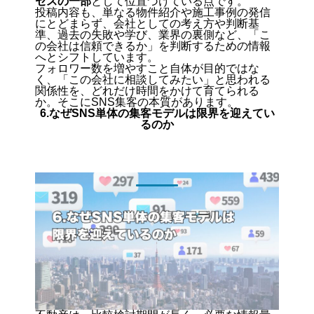
セスの一部
として位置づけている点です。
投稿内容も、単なる物件紹介や施工事例の発信
にとどまらず、会社としての考え方や判断基
準、過去の失敗や学び、業界の裏側など、「こ
の会社は信頼できるか」を判断するための情報
へとシフトしています。
フォロワー数を増やすこと自体が目的ではな
く、
「この会社に相談してみたい」と思われる
関係性を、どれだけ時間をかけて育てられる
か。
そこにSNS集客の本質があります。
6.なぜSNS単体の集客モデルは限界を迎えてい
るのか