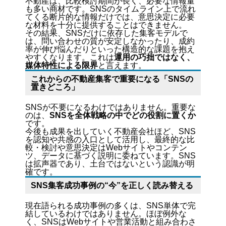
不動産は、比較検討期間が長く、必要な情報量
も多い商材です。SNSのタイムライン上で流れ
てくる断片的な情報だけでは、意思決定に必要
な材料を十分に提供することはできません。
その結果、SNSだけに依存した集客モデルで
は、
問い合わせの質が安定しなかったり、成約
率が伸び悩んだりといった構造的な課題を抱え
やすくなります。
これは
運用の巧拙ではなく、
媒体特性による限界
と言えます。
これからの不動産集客で重要になる「SNSの
置きどころ」
SNSが不要になるわけではありません。重要な
のは、
SNSを全体戦略の中でどの役割に置くか
です。
今後も成果を出していく不動産会社ほど、SNS
を認知や共感の入口として活用し、最終的な比
較・検討や意思決定はWebサイトやコンテン
ツ、データに基づく説明に委ねています。SNS
は拡声器であり、土台ではないという認識が明
確です。
SNS集客成功事例の“今”を正しく読み替える
現在語られる成功事例の多くは、SNS単体で完
結しているわけではありません。ほぼ例外な
く、SNSはWebサイトや営業活動と組み合わさ