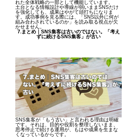
れた全体戦略の一部として機能しています。
土台となる情報設計や導線が弱いままSNSだけ
を強化しても、成果はやがて頭打ちになりま
す。成功事例を見る際には、
「SNS以外に何が
組み合わされているのか」を読み取る視点
が欠
かせません。
7.まとめ｜SNS集客は古いのではない。「考え
ずに続けるSNS集客」が古い
SNS集客が「もう古い」と言われる理由は明確
です。それは、目的や役割を整理しないまま、
思考停止で続ける運用が、もはや成果を生まな
くなっているからです。