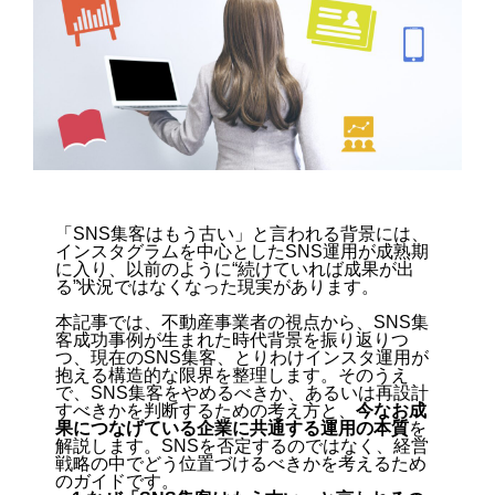
「SNS集客はもう古い」と言われる背景には、
インスタグラムを中心としたSNS運用が成熟期
に入り、以前のように
“続けていれば成果が出
る”状況ではなくなった現実
があります。
本記事では、不動産事業者の視点から、SNS集
客成功事例が生まれた時代背景を振り返りつ
つ、現在のSNS集客、とりわけインスタ運用が
抱える構造的な限界を整理します。そのうえ
で、SNS集客をやめるべきか、あるいは再設計
すべきかを判断するための考え方と、
今なお成
果につなげている企業に共通する運用の本質
を
解説します。SNSを否定するのではなく、経営
戦略の中でどう位置づけるべきかを考えるため
のガイドです。