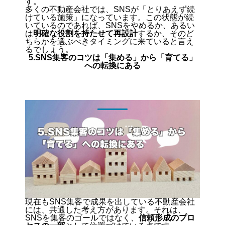
す。
多くの不動産会社では、SNSが「とりあえず続
けている施策」になっています。この状態が続
いているのであれば、SNSをやめるか、あるい
は
明確な役割を持たせて再設計
するか、そのど
ちらかを選ぶべきタイミングに来ていると言え
るでしょう。
5.SNS集客のコツは「集める」から「育てる」
への転換にある
現在もSNS集客で成果を出している不動産会社
には、共通した考え方があります。それは、
SNSを集客のゴールではなく、
信頼形成のプロ