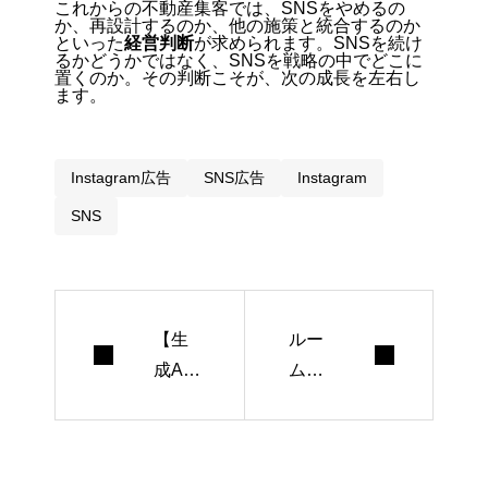
これからの不動産集客では、SNSをやめるの
か、再設計するのか、他の施策と統合するのか
といった
経営判断
が求められます。
SNSを続け
るかどうかではなく、SNSを戦略の中でどこに
置くのか。
その判断こそが、次の成長を左右し
ます。
Instagram広告
SNS広告
Instagram
SNS
【生
ルー
成AI
ムツ
業務
アー
効
動画
率】
の作