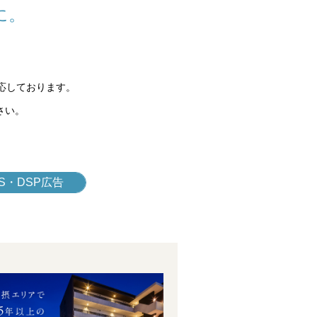
に。
応しております。
さい。
S・DSP広告