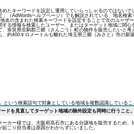
含めたキーワードを設定し運用していらっしゃるのではないで
定」（
AdWordsヘルプページ
）でも解説されている、地名検索
ット地域・地名の含まれた検索キーワードを設定することで次のユー
関する情報を検索したユーザー、またはターゲット地域に関心
て、奈良県生駒郡三郷（さんごう）町の物件を販売したいと考
も、約400キロメートルも離れた埼玉県三郷（みさと）市の新
三郷」という検索語句で対象としている地域を複数認識している
ワードを見直してターゲット地域の除外設定も同時に行うこと
メーカー様では、
大阪府高石市
にある分譲地を販売するため、
が起こり担当者は原因がわからずにいました。