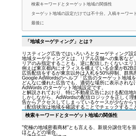
検索キーワードとターゲット地域の関係性
ターゲット地域の設定だけでは不十分。入稿キーワー
最後に
「地域ターゲティング」とは？
リスティング広告ではいろいろとターゲティング設
地域ターゲティングとは、リアル店舗への集客など
リアのみ指定することも、逆に配信したくないエリ
例えば東京都内にオフィスを構えている企業がB2
広告配信をするが東京以外は入札を50%抑制、群
Google AdWordsのヘルプ「
広告のターゲット地域
どんなに優れた広告でも、適切な場所に表示されな
AdWords のターゲット地域設定です。
と解説されており、特に不動産広告における配信地
しかしながら、AdWordsの配信ロジックを正し
告からアクセスしてしまっているケースが少なから
（配信状況は地域を確認することでチェックするこ
検索キーワードとターゲット地域の関係性
”究極の地域密着商材”とも言える、新規分譲住宅を
ほとんどの場合、