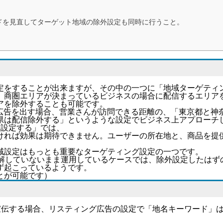
ドを見直してターゲット地域の除外設定も同時に行うこと。
定をすることが出来ますが、その中の一つに「地域ターゲティ
、商圏エリアが決まっているビジネスの場合に配信するエリア
アを除外することも可能です。
B広告を出す場合、営業さんが訪問できる距離の、「東京都と神
馬県は配信除外する」というような設定でビジネス上アプローチ
を設定する
」では、
ければ効果は期待できません。ユーザーの所在地と、商品を提
域設定はもっとも重要なターゲティング設定の一つです。
く理解していないまま運用しているケースでは、除外設定したは
ず起こっているようです。
とが可能です）
宣伝する場合、リスティング広告の設定で「地名キーワード」