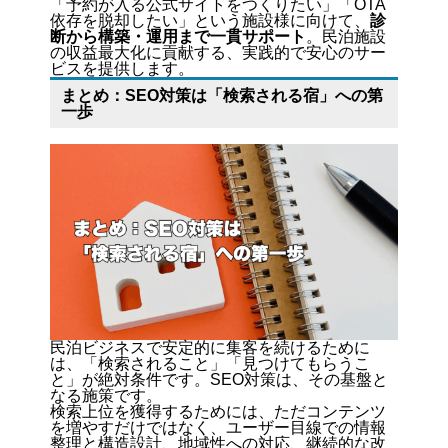
「予約が入る公式サイトをつくりたい」「OTA
依存を脱却したい」という施設様に向けて、
診
断から構築・運用まで一貫サポート
。民泊施設
の収益最大化に貢献する、実践的で安心のサー
ビスを提供します。
まとめ：SEO対策は「検索される宿」への第
一歩
民泊ビジネスで安定的に集客を続けるために
は、「検索されること」「見つけてもらうこ
と」が絶対条件です。SEO対策は、その基盤と
なる施策です。
検索上位を獲得するためには、ただコンテンツ
を増やすだけではなく、ユーザー目線での情報
整理と構造設計、地域性への対応、継続的な改