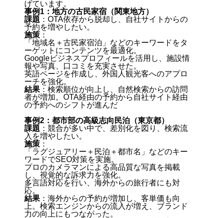
げています。​
事例1：地方の古民家宿（関東地方）
課題
：​OTA依存から脱却し、自社サイトからの
予約を増やしたい。
施策
：
「地域名＋古民家宿泊」などのキーワードをタ
ーゲットにコンテンツを最適化。
Googleビジネスプロフィールを活用し、施設情
報や写真、口コミを充実させた。
英語ページを作成し、外国人観光客へのアプロ
ーチを強化。
結果
：​検索順位が向上し、自然検索からの訪問
者が増加。OTA経由の予約から自社サイト経由
の予約へのシフトが進んだ
事例2：都市部の高級志向民泊（東京都）
課題
：​競合が多い中で、差別化を図り、検索流
入を増やしたい。
施策
：
「ラグジュアリー＋民泊＋都市名」などのキー
ワードでSEO対策を実施。
プロのカメラマンによる高品質な写真を掲載
し、視覚的な訴求力を強化。
多言語対応を行い、海外からの旅行者にも対
応。
結果
：​海外からの予約が増加し、客単価も向
上。検索エンジンからの流入が増え、ブランド
力の向上にもつながった。