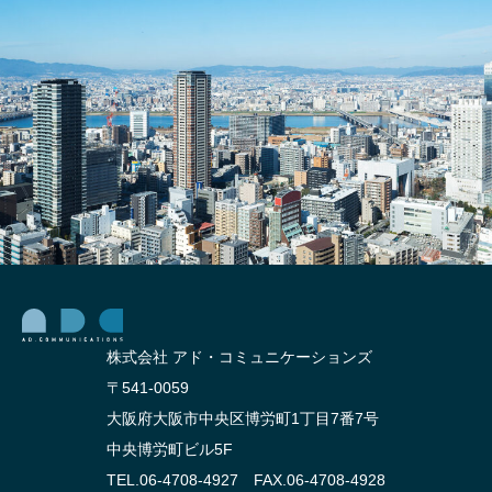
は？
イン
費用
事例
内訳
｜集
と後
客・
悔し
予約
ない
につ
外注
なが
の選
る構
び方
成と
改善
ポイ
ント
株式会社 アド・コミュニケーションズ
〒541-0059
大阪府大阪市中央区博労町1丁目7番7号
中央博労町ビル5F
TEL.06-4708-4927 FAX.06-4708-4928