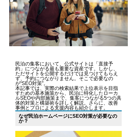
民泊の集客において、公式サイトは「直接予
約」につながる最も重要な資産です。しかし、
ただサイトを公開するだけでは見つけてもらえ
ず、予約につながりません。そこで必要なの
が“SEO対策”。
本記事では、実際の検索結果で上位表示を目指
すための基本施策から、民泊に特化したローカ
ルSEOや内部施策まで、集客につながる5つの具
体的対策と構築術を詳しく解説。さらに、改善
事例とプロによる支援内容も紹介します。
なぜ民泊ホームページにSEO対策が必要なの
か？