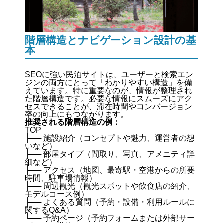
階層構造とナビゲーション設計の基
本
SEOに強い民泊サイトは、ユーザーと検索エン
ジンの両方にとって「わかりやすい構造」を備
えています。特に重要なのが、情報が整理され
た階層構造です。必要な情報にスムーズにアク
セスできることが、滞在時間やコンバージョン
率の向上にもつながります。
推奨される階層構造の例：
TOP
├── 施設紹介（コンセプトや魅力、運営者の想
いなど）
├── 部屋タイプ（間取り、写真、アメニティ詳
細など）
├── アクセス（地図、最寄駅・空港からの所要
時間、駐車場情報）
├── 周辺観光（観光スポットや飲食店の紹介、
モデルコース例）
├── よくある質問（予約・設備・利用ルールに
関するQ&A）
└── 予約ページ（予約フォームまたは外部サー