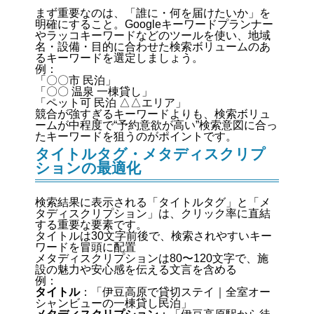
まず重要なのは、「誰に・何を届けたいか」を
明確にすること。Googleキーワードプランナー
やラッコキーワードなどのツールを使い、地域
名・設備・目的に合わせた検索ボリュームのあ
るキーワードを選定しましょう。
例：
「〇〇市 民泊」
「〇〇 温泉 一棟貸し」
「ペット可 民泊 △△エリア」
競合が強すぎるキーワードよりも、検索ボリュ
ームが中程度で“予約意欲が高い”検索意図に合っ
たキーワードを狙うのがポイントです。
タイトルタグ・メタディスクリプ
ションの最適化
検索結果に表示される「タイトルタグ」と「メ
タディスクリプション」は、クリック率に直結
する重要な要素です。
タイトルは30文字前後で、検索されやすいキー
ワードを冒頭に配置
メタディスクリプションは80〜120文字で、施
設の魅力や安心感を伝える文言を含める
例：
タイトル
：「伊豆高原で貸切ステイ｜全室オー
シャンビューの一棟貸し民泊」