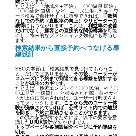
鍵
となります。
たとえば、「地域名＋宿泊」「〇〇温泉 民泊」
「〇〇駅近 貸切」など、ニーズに沿ったキーワ
ード検索で自社サイトに誘導できれば、
手数料
なしでの予約（直販率の向上）やリピーターの
獲得
にもつながります。これは、
利益率の改善
だけでなく、顧客との直接的な関係構築
を可能
にし、将来的なブランディング強化にも寄与し
ます。
検索結果から直接予約へつなげる導
線設計
SEOの本質は「検索結果で見つけてもらうこ
と」だけではありません。
その後、ユーザーが
スムーズに予約まで到達できる導線を設計する
ことが成功のカギ
です。
たとえば、検索エンジンで「〇〇 民泊」や「〇
〇エリア 一棟貸し」と検索された際、自社サイ
トが上位に表示されれば、ユーザーは興味をも
ってクリックします。
ここから先のユーザー体
験が洗練されていれば、公式サイト内での離脱
を防ぎ、予約に直結させることができます。
この流れを実現するためには、以下の要素を意
識した
UI/UX設計
が欠かせません。
トップページや各施設紹介ページに予約導線を
明示