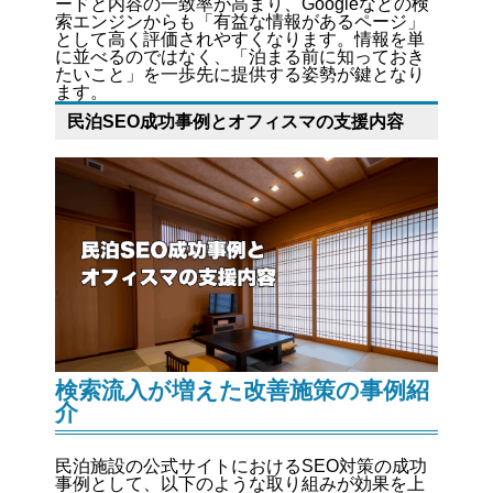
ードと内容の一致率が高まり、Googleなどの検
索エンジンからも「有益な情報があるページ」
として高く評価されやすくなります。情報を単
に並べるのではなく、「泊まる前に知っておき
たいこと」を一歩先に提供する姿勢が鍵となり
ます。
民泊SEO成功事例とオフィスマの支援内容
検索流入が増えた改善施策の事例紹
介
民泊施設の公式サイトにおけるSEO対策の成功
事例として、以下のような取り組みが効果を上