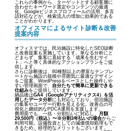
これらの事例から、ターゲットとする顧客層に
合わせたキーワード選定やコンテンツの最適
化、Googleビジネスプロフィールの活用、多言
語対応などが、検索流入の増加に効果的である
ことがわかります。
オフィスマによるサイト診断＆改善
提案内容
オフィスマでは、民泊施設に特化したSEO診断
と改善提案も実施しています。単なる分析にと
どまらず、集客に直結する「成果を生むサイ
ト」へと導く具体的なアクションプランをご提
供します。
さらに診断後は、80種類以上の豊富なテンプレ
ートから施設の規模や雰囲気に最適なデザイン
をご提案。WordPressをベースとした操作しや
すい管理画面で、
自分たちで簡単に更新できる
仕組み
をご提供しています。
納品後は
GA4（Googleアナリティクス4）を活
用したデータ分析
にも対応しており、宿泊施設
の集客やユーザー行動を見える化。改善点の可
視化と継続的なPDCA運用を支援します。
費用面でも、一括・分割払いに対応し、
月額
29,500円（税込）〜※分割3年払いの場合
からご
利用可能。設備投資としての減価償却処理もで
きるため、経理的なメリットもございます。