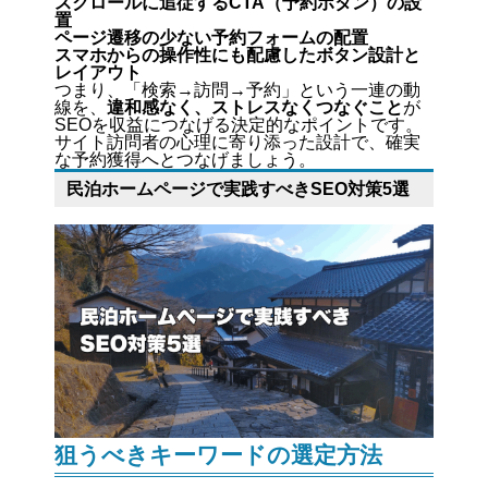
スクロールに追従するCTA（予約ボタン）の設
置
ページ遷移の少ない予約フォームの配置
スマホからの操作性にも配慮したボタン設計と
レイアウト
つまり、「検索→訪問→予約」という一連の動
線を、
違和感なく、ストレスなくつなぐこと
が
SEOを収益につなげる決定的なポイントです。
サイト訪問者の心理に寄り添った設計で、確実
な予約獲得へとつなげましょう。
民泊ホームページで実践すべきSEO対策5選
狙うべきキーワードの選定方法