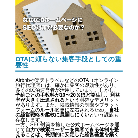
OTAに頼らない集客手段としての重
要性
Airbnbや楽天トラベルなどのOTA（オンライン
旅行代理店）は、確かに集客の即効性があり、
多くの民泊運営者が活用しています。しかし、
予約ごとの手数料が10〜20％ほど発生し、利益
率が大きく圧迫される
という明確なデメリット
があります。また、掲載情報の制限やプラット
フォームのルール変更に左右されるため、
自社
の経営戦略を柔軟に展開しにくい
という課題も
存在します。
一方、SEO対策を施した公式ホームページを通
じて
自力で検索ユーザーを集客できる体制を整
えることは、長期的に安定した経営基盤を築く