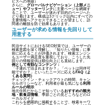
ビスへの導線）
さらに、
グローバルナビゲーション（上部メニ
ュー）やフッターリンク
に主要ページを網羅す
ることで、ユーザーが迷わず目的のページへた
どり着けます。構成は3クリック以内にすべての
主要情報へアクセスできることが望ましく、訪
問者の離脱を防ぐ効果もあります。
ユーザーが求める情報を先回りして
用意する
民泊サイトにおけるSEO対策では、ユーザーの
検索意図を深く理解し、「知りたい情報」に事
前に応えることが評価されます。検索エンジン
もユーザー満足度を重視しており、こうした先
回りの情報提供は順位向上にも直結します。
例として有効なコンテンツ：
「子連れで泊まれますか？」「ペットは同伴可
能ですか？」といったニーズに応える
FAQ（よ
くある質問）
チェックイン・チェックアウトの時間、キャン
セルポリシーなど、利用者が最も気になる
利用
ルールの明示
地元住民だからこそ知っている
おすすめの観光
地・飲食店情報
、季節ごとの見どころなどのロ
ーカルガイド
これらを網羅的に掲載することで、検索キーワ