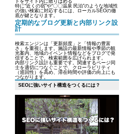
ドをサイト内に散りばめる
特に“近くの宿”や“〇〇温泉 民泊”のような地域性
の強い検索に対応するには、ローカルSEOの徹
底が鍵となります。
定期的なブログ更新と内部リンク設
計
検索エンジンは「更新頻度」と「情報の豊富
さ」を重視します。施設の最新情報や季節の観
光案内、地域のイベント情報などをブログで発
信することで、検索範囲を広げられます。
内部リンク設計も重要です。関連するページ同
士を適切につなぐことで、クローラビリティ
（巡回性）を高め、滞在時間や評価の向上にも
つながります。
SEOに強いサイト構造をつくるには？