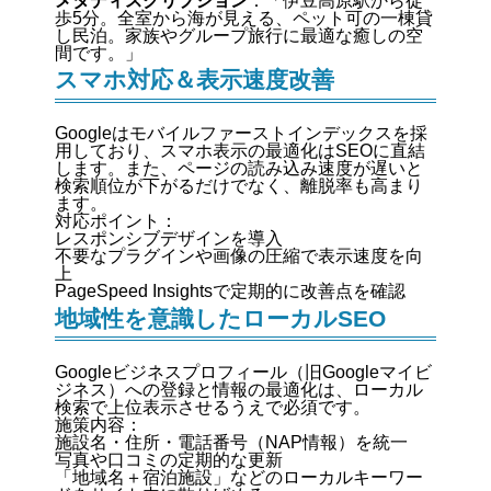
メタディスクリプション
：「伊豆高原駅から徒
歩5分。全室から海が見える、ペット可の一棟貸
し民泊。家族やグループ旅行に最適な癒しの空
間です。」
スマホ対応＆表示速度改善
Googleはモバイルファーストインデックスを採
用しており、スマホ表示の最適化はSEOに直結
します。また、ページの読み込み速度が遅いと
検索順位が下がるだけでなく、離脱率も高まり
ます。
対応ポイント：
レスポンシブデザインを導入
不要なプラグインや画像の圧縮で表示速度を向
上
PageSpeed Insightsで定期的に改善点を確認
地域性を意識したローカルSEO
Googleビジネスプロフィール（旧Googleマイビ
ジネス）への登録と情報の最適化は、ローカル
検索で上位表示させるうえで必須です。
施策内容：
施設名・住所・電話番号（NAP情報）を統一
写真や口コミの定期的な更新
「地域名＋宿泊施設」などのローカルキーワー