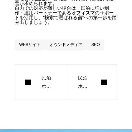
善が求められます。
自力での対応が難しい場合は、民泊に強い制
作・運用パートナーである
オフィスマ
のサポー
トを活用し、“検索で選ばれる宿”への第一歩を踏
み出しましょう。
WEBサイト
オウンドメディア
SEO
民泊
民泊
ホー
ホー
ムペ
ムペ
ージ
ージ
制作
制
の相
作・
場
デザ