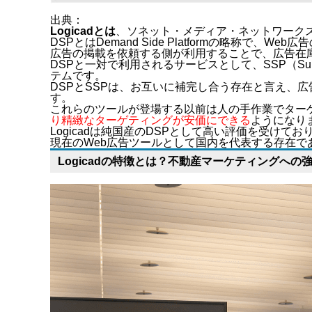
出典：
Logicadとは
、ソネット・メディア・ネットワークス
DSPとはDemand Side Platformの略称で、
広告の掲載を依頼する側が利用することで、広告在庫
DSPと一対で利用されるサービスとして、SSP（Supp
テムです。
DSPとSSPは、お互いに補完し合う存在と言え、
す。
これらのツールが登場する以前は人の手作業でターゲ
り精緻なターゲティングが安価にできる
ようになり
Logicadは純国産のDSPとして高い評価を受け
現在のWeb広告ツールとして国内を代表する存在で
Logicadの特徴とは？不動産マーケティングへの