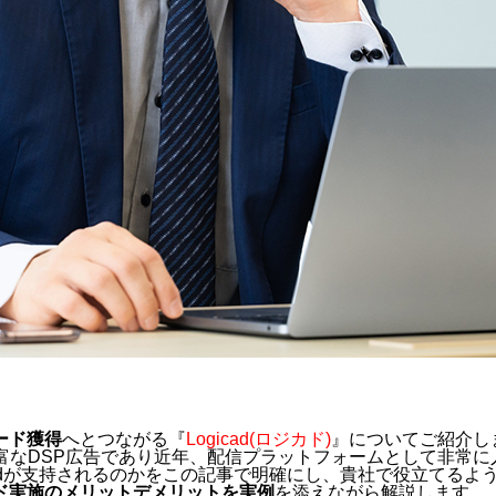
ード獲得
へとつながる『
Logicad(ロジカド)
』についてご紹介し
富なDSP広告であり近年、配信プラットフォームとして非常に
cadが支持されるのかをこの記事で明確にし、貴社で役立てる
ド実施のメリットデメリットを実例
を添えながら解説します。