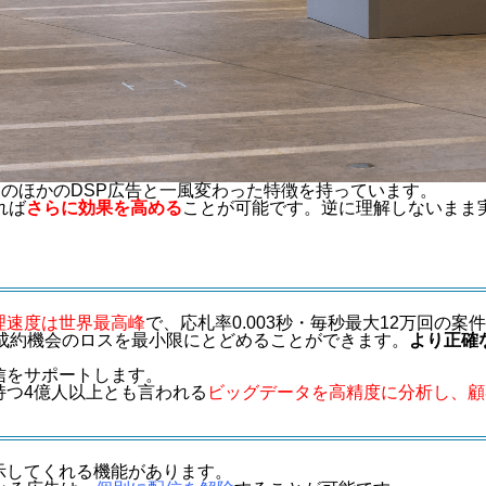
そのほかのDSP広告と一風変わった特徴を持っています。
れば
さらに効果を高める
ことが可能です。逆に理解しないまま
理速度は世界最高峰
で、応札率0.003秒・毎秒最大12万回の案
る成約機会のロスを最小限にとどめることができます。
より正確
信をサポートします。
adの持つ4億人以上とも言われる
ビッグデータを高精度に分析し、顧
示してくれる機能があります。