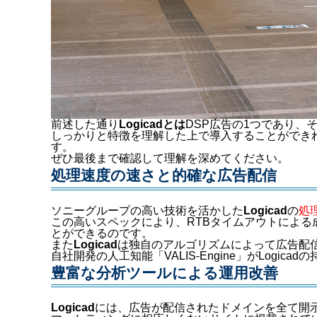
前述した通り
Logicadとは
DSP広告の1つであり、
しっかりと特徴を理解した上で導入することができ
す。
ぜひ最後まで確認して理解を深めてください。
処理速度の速さと的確な広告配信
ソニーグループの高い技術を活かした
Logicad
の
処
この高いスペックにより、RTBタイムアウトによ
とができるのです。
また
Logicad
は独自のアルゴリズムによって広告配
自社開発の人工知能「VALIS-Engine」がLogic
豊富な分析ツールによる運用改善
Logicad
には、広告が配信されたドメインを全て開