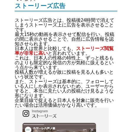
ストーリーズ広告
ストーリーズ広告とは、投稿後24時間で消えて
しまうストーリーズ上に広告を表示させること
です。
最大15秒の動画を表示させて配信を行い、投稿
の間に表示させることで、自然に広告情報を認
知させられます。
日本人は世界と比較しても、
ストーリーズ閲覧
率が非常に高い
と言われています。
これは、日本人の性格の特性上、ずっと残るも
のよりも限定的な発信の方が気軽に扱えるとい
う点から来ています。
投稿人数が増えるが故に投稿を見る人も多いと
いう状況です。
また、ストーリーズは基本的に、フォローして
いる人にしか表示されないため、ユーザーから
すると、本当に見たい人の投稿だけ見るような
形になります。
企業目線で捉えると日本人を対象に販売を行い
たい場合は活用価値がかなり高いです。