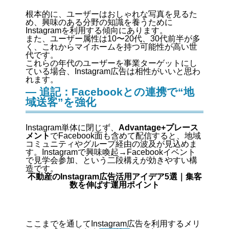
根本的に、ユーザーはおしゃれな写真を見るた
め、興味のある分野の知識を養うために
Instagramを利用する傾向にあります。
また、ユーザー属性は10〜20代、30代前半が多
く、これからマイホームを持つ可能性が高い世
代です。
これらの年代のユーザーを事業ターゲットにし
ている場合、Instagram広告は相性がいいと思わ
れます。
— 追記：Facebookとの連携で“地
域送客”を強化
Instagram単体に閉じず、
Advantage+プレース
メント
でFacebook面も含めて配信すると、地域
コミュニティやグループ経由の波及が見込めま
す。Instagramで興味喚起→Facebookイベント
で見学会参加、という二段構えが効きやすい構
造です。
不動産のInstagram広告活用アイデア5選｜集客
数を伸ばす運用ポイント
ここまでを通してInstagram広告を利用するメリ