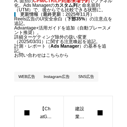
A. 面別の
CPM/CTR/LP到達/来場予約
でファネル
化。Ads Managerの
カスタム列
と命名規則
（UTM）で、後からでも比較できる状態に。
更新情報（最終更新：2025年11月）
Reels広告のUI安全余白（
下部35%
）の注意点を
追記。
Advantage+活用ガイドを追加（自動プレースメ
ント推奨）。
詳細ターゲティング除外の扱い変更
（2025/03/31）に関する注意喚起を追記。
計測・レポート（
Ads Manager
）の基本を追
記。
お問い合わせはこちらから
WEB広告
Instagram広告
SNS広告
【Ch
建設
atGP
業界2
T×画
024