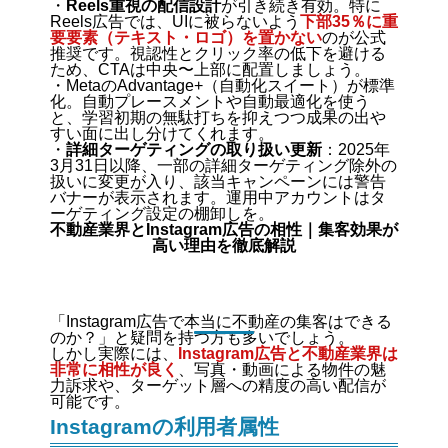
・
Reels重視の配信設計
が引き続き有効。特に
Reels広告では、UIに被らないよう
下部35％に重
要要素（テキスト・ロゴ）を置かない
のが公式
推奨です。視認性とクリック率の低下を避ける
ため、CTAは中央〜上部に配置しましょう。
・MetaのAdvantage+（自動化スイート）が標準
化。自動プレースメントや自動最適化を使う
と、学習初期の無駄打ちを抑えつつ成果の出や
すい面に出し分けてくれます。
・
詳細ターゲティングの取り扱い更新
：2025年
3月31日以降、一部の詳細ターゲティング除外の
扱いに変更が入り、該当キャンペーンには警告
バナーが表示されます。運用中アカウントはタ
ーゲティング設定の棚卸しを。
不動産業界とInstagram広告の相性｜集客効果が
高い理由を徹底解説
「Instagram広告で本当に不動産の集客はできる
のか？」と疑問を持つ方も多いでしょう。
しかし実際には、
Instagram広告と不動産業界は
非常に相性が良く
、写真・動画による物件の魅
力訴求や、ターゲット層への精度の高い配信が
可能です。
Instagramの利用者属性