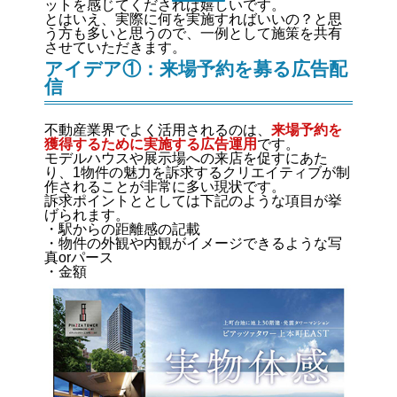
ットを感じてくだされば嬉しいです。
とはいえ、実際に何を実施すればいいの？と思
う方も多いと思うので、一例として施策を共有
させていただきます。
アイデア①：来場予約を募る広告配
信
不動産業界でよく活用されるのは、
来場予約を
獲得するために実施する広告運用
です。
モデルハウスや展示場への来店を促すにあた
り、1物件の魅力を訴求するクリエイティブが制
作されることが非常に多い現状です。
訴求ポイントととしては下記のような項目が挙
げられます。
・駅からの距離感の記載
・物件の外観や内観がイメージできるような写
真orパース
・金額