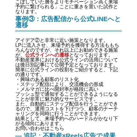
こぼしていた層をよりモチベーション高く来場
予約に繋げられる」ことに重きを置いた試作と
なります。
事例③：広告配信から公式LINEへと
遷移
アイデア②と非常に近い施策となります。
LPに流入させ、来場予約を獲得する方法ももち
ろんなのですが、それ以上にお勧めできる施策
が、
公式ラインへの遷移
となっております。
不動産業界における公式ラインの活用について
は後日別記事にて公開予定となっております。
簡単に公式ラインの役割をご紹介すると、下記
の通りです。
・興味のある顧客のリスト化
・ステップ配信により、交流機会の形成
・メルマガに比べ開封率が格段に高い
プッシュ型で通知することができるようになる
ことが非常に魅力的なサービスです。
また、自動的にステップ配信を行うことができ
るので、運用コストを下げつつ、顧客のナーチ
ャリングを同時に行うことができます。
結果として、来場予約へのハードルがかなり下
がる傾向にあります。
お問い合わせはこちら
— 追記：不動産×Reels広告で成果