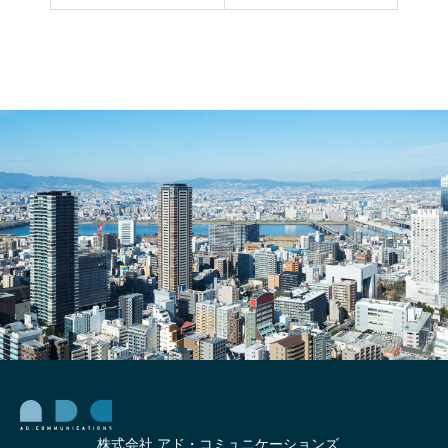
像生
年問
成A
題対
I】企
策!!
業キ
人
ャラ
事・
クタ
採用
ーの
担当
作り
者が
方公
選ぶ
開！
外国
サン
人採
プル
用No.
有
1サー
ビ
ス！
株式会社 アド・コミュニケーションズ