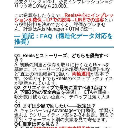
必要クリック＝200、必要インプレッション＝ク
リック率1.0%なら20,000。
この逆算をしたうえで、
Reels中心にインプレッ
ションを確保→LPでの説得→LINEでの追客
とい
う役割分担を決めておくと、評価がブレませ
ん。計測はAds Manager＋UTMで統一。
— 追記：FAQ（構造化データ対応を
推奨）
Q1. Reelsとストーリーズ、どちらを優先すべ
き？
A. 初動の到達と保存を取りに行くならReelsを
基軸に。ストーリーズは来場案内や残席告知な
ど“直近の行動喚起”に強い。
両輪運用
が基本で
す。公式ガイドでもReelsのベストプラクティス
が更新されています。
Q2. クリエイティブで最初に直すべき1点は？
A.
下部35%の安全余白
を確保し、CTAや価格・
駅分数は被らない位置へ。テロップは短く大き
く。
Q3. まずは少額で回したい——設定は？
A. キャンペーンはAdvantage+で自動化、学習が
進むまでクリエイティブ案を2–3本並走。週次で
面別・フォーマット別の実績を見て寄せます。
Q4. 測定は何を見る？