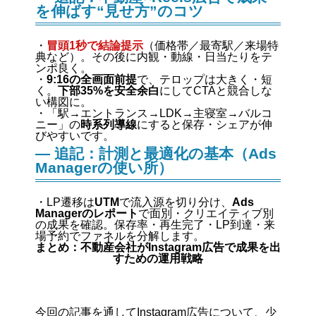
を伸ばす“見せ方”のコツ
・
冒頭1秒で結論提示
（価格帯／最寄駅／来場特
典など）。その後に内観・動線・日当たりをテ
ンポ良く。
・
9:16の全画面前提
で、テロップは大きく・短
く。
下部35%を安全余白
にしてCTAと競合しな
い構図に。
・「駅→エントランス→LDK→主寝室→バルコ
ニー」の
時系列導線
にすると保存・シェアが伸
びやすいです。
— 追記：計測と最適化の基本（Ads
Managerの使い所）
・LP遷移は
UTM
で流入源を切り分け、
Ads
Managerのレポート
で面別・クリエイティブ別
の成果を確認。保存率・再生完了・LP到達・来
場予約でファネルを分解します。
まとめ：不動産会社がInstagram広告で成果を出
すための運用戦略
今回の記事を通してInstagram広告について、少