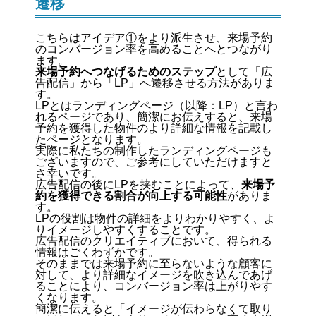
遷移
こちらはアイデア①をより派生させ、来場予約
の
コンバージョン率
を高めることへとつながり
ます。
来場予約へつなげるためのステップ
として「広
告配信」から「
LP
」へ遷移させる方法がありま
す。
LPとはランディングページ（以降：LP）と言わ
れるページであり、簡潔にお伝えすると、来場
予約を獲得した物件のより詳細な情報を記載し
たページとなります。
実際に私たちの制作したランディングページも
ございますので、ご参考にしていただけますと
さ幸いです。
広告配信の後にLPを挟むことによって、
来場予
約を獲得できる割合が向上する可能性
がありま
す。
LPの役割は物件の詳細をよりわかりやすく、よ
りイメージしやすくすることです。
広告配信のクリエイティブにおいて、得られる
情報はごくわずかです。
そのままでは来場予約に至らないような顧客に
対して、より詳細なイメージを吹き込んであげ
ることにより、コンバージョン率は上がりやす
くなります。
簡潔に伝えると「イメージが伝わらなくて取り