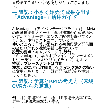
最後までご覧いただきありがとうございまし
た。
— 追記：小さく始めて成果を出す
「Advantage+」活用ガイド
Advantage+（アドバンテージプラス）は、Meta
の自動最適化スイート。学習初期から成果の出
やすい面とオーディエンスに配信を寄せてくれ
るため、少額テストに向いています。
使いどころ
：予算が限られる初期段階／配信面
の当たり外れを機械学習に委ねたい時。
設定の要点
：キャンペーン作成時に
「Advantage+」系のオプション（プレースメン
ト/オーディエンス/クリエイティブ）をオンに。
推奨：プレースメントは自動
。
注意
：2025年は
詳細ターゲティング除外の扱い
に変更がありました。既存配信は設定を棚卸し
してください。
— 追記：予算とKPIの考え方（来場
CVRからの逆算）
例
：月に来場20件が目標、LP来場予約率10%、
広告→LP遷移率20%の場合、