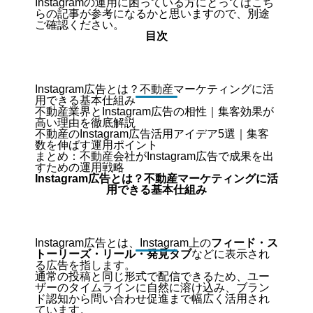
Instagramの運用に困っている方にとっては
こち
ら
の記事が参考になるかと思いますので、別途
ご確認ください。
目次
Instagram広告とは？不動産マーケティングに活
用できる基本仕組み
不動産業界とInstagram広告の相性｜集客効果が
高い理由を徹底解説
不動産のInstagram広告活用アイデア5選｜集客
数を伸ばす運用ポイント
まとめ：不動産会社がInstagram広告で成果を出
すための運用戦略
Instagram広告とは？不動産マーケティングに活
用できる基本仕組み
Instagram広告とは、Instagram上の
フィード・ス
トーリーズ・リール・発見タブ
などに表示され
る広告を指します。
通常の投稿と同じ形式で配信できるため、ユー
ザーのタイムラインに自然に溶け込み、ブラン
ド認知から問い合わせ促進まで幅広く活用され
ています。