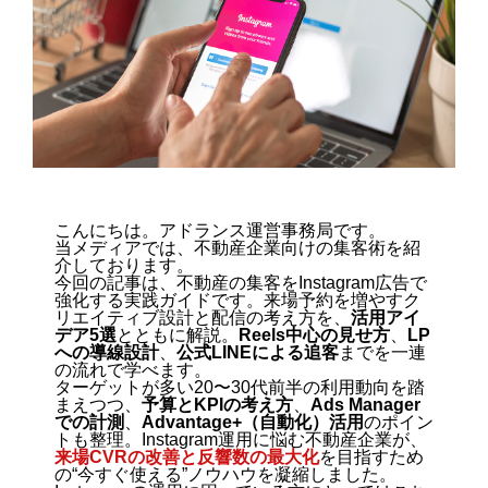
こんにちは。アドランス運営事務局です。
当メディアでは、不動産企業向けの集客術を紹
介しております。
今回の記事は、不動産の集客をInstagram広告で
強化する実践ガイドです。来場予約を増やすク
リエイティブ設計と配信の考え方を、
活用アイ
デア5選
とともに解説。
Reels中心の見せ方
、
LP
への導線設計
、
公式LINEによる追客
までを一連
の流れで学べます。
ターゲットが多い20〜30代前半の利用動向を踏
まえつつ、
予算とKPIの考え方
、
Ads Manager
での計測
、
Advantage+（自動化）活用
のポイン
トも整理。Instagram運用に悩む不動産企業が、
来場CVRの改善と反響数の最大化
を目指すため
の“今すぐ使える”ノウハウを凝縮しました。