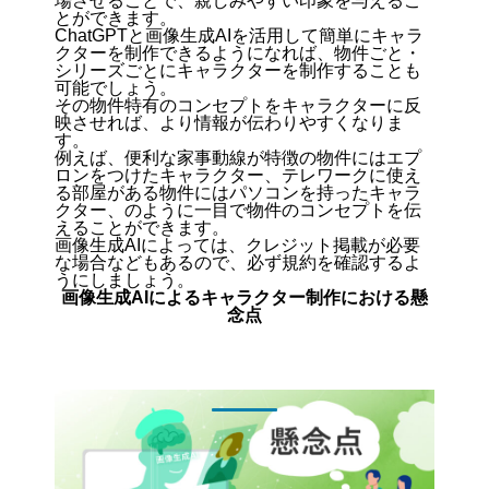
場させることで、親しみやすい印象を与えるこ
とができます。
ChatGPTと画像生成AIを活用して簡単にキャラ
クターを制作できるようになれば、物件ごと・
シリーズごとにキャラクターを制作することも
可能でしょう。
その物件特有のコンセプトをキャラクターに反
映させれば、より情報が伝わりやすくなりま
す。
例えば、便利な家事動線が特徴の物件にはエプ
ロンをつけたキャラクター、テレワークに使え
る部屋がある物件にはパソコンを持ったキャラ
クター、のように一目で物件のコンセプトを伝
えることができます。
画像生成AIによっては、クレジット掲載が必要
な場合などもあるので、必ず規約を確認するよ
うにしましょう。
画像生成AIによるキャラクター制作における懸
念点