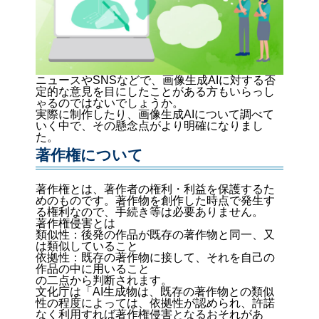
ニュースやSNSなどで、画像生成AIに対する否
定的な意見を目にしたことがある方もいらっし
ゃるのではないでしょうか。
実際に制作したり、画像生成AIについて調べて
いく中で、その懸念点がより明確になりまし
た。
著作権について
著作権とは、著作者の権利・利益を保護するた
めのものです。著作物を創作した時点で発生す
る権利なので、手続き等は必要ありません。
著作権侵害とは
類似性：後発の作品が既存の著作物と同一、又
は類似していること
依拠性：既存の著作物に接して、それを自己の
作品の中に用いること
の二点から判断されます。
文化庁は「AI生成物は、既存の著作物との類似
性の程度によっては、依拠性が認められ、許諾
なく利用すれば著作権侵害となるおそれがあ