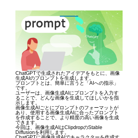
ChatGPTで生成されたアイデアをもとに、画像
生成AIのプロンプトを生成します。
プロンプトとは、簡単に言うと「AIへの指示」
です。
ユーザーは、画像生成AIにプロンプトを入力す
ることで、どんな画像を生成してほしいかを指
示します。
画像生成AIごとにプロンプトのフォーマットが
あり、使用する画像生成AIに合ったプロンプト
を作成することで、より精度の高い画像を生成
できます。
今回は、画像生成AIは
ClipdropのStable
Diffusion
を利用します。
ChatGPTに画像生成AIでキャラクターを作成す