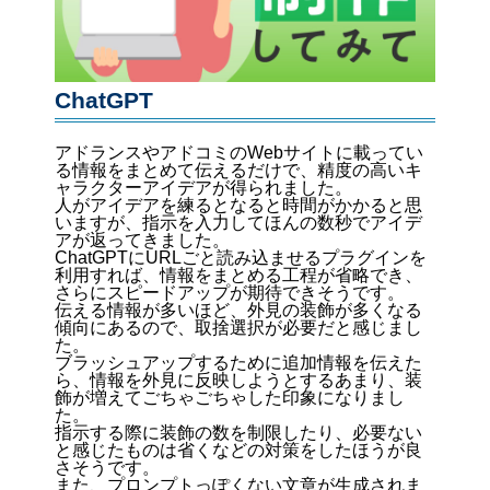
ChatGPT
アドランスやアドコミのWebサイトに載ってい
る情報をまとめて伝えるだけで、精度の高いキ
ャラクターアイデアが得られました。
人がアイデアを練るとなると時間がかかると思
いますが、指示を入力してほんの数秒でアイデ
アが返ってきました。
ChatGPTにURLごと読み込ませるプラグインを
利用すれば、情報をまとめる工程が省略でき、
さらにスピードアップが期待できそうです。
伝える情報が多いほど、外見の装飾が多くなる
傾向にあるので、取捨選択が必要だと感じまし
た。
ブラッシュアップするために追加情報を伝えた
ら、情報を外見に反映しようとするあまり、装
飾が増えてごちゃごちゃした印象になりまし
た。
指示する際に装飾の数を制限したり、必要ない
と感じたものは省くなどの対策をしたほうが良
さそうです。
また、プロンプトっぽくない文章が生成されま