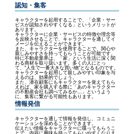
認知・集客
キャラクターを起用することで、「企業・サー
ビスが認知されやすくなる」というメリットが
あります。
キャラクターに企業・サービスの特徴や理念等
を反映させることで、キャラクターを通してイ
メージを伝えることができます。
また、キャラクターを使用することで、関心や
親しみやすさを持ってもらうことが可能です。
特に不動産業界は、「家」という生活に深く関
わる商材を取り扱います。多くの人にとっ
て、“人生で一番大きな買い物”となるものです。
キャラクターを起用して親しみやすい印象を与
えるのは、効果的でしょう。
また、潜在顧客にもキャラクターを覚えてもら
えれば、家を購入する際に「あのキャラクター
の不動産会社も調べてみるか…」というよう
に、集客に繋がる可能性もあります。
情報発信
キャラクターを通して情報を発信し、コミュニ
ケーションを深めることができます。
伝えたい情報をキャラクターに喋ってもらうこ
とで、内容に興味を持ってもらいやすくなりま