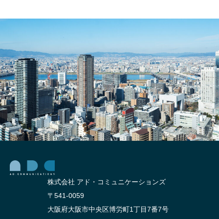
産に
広告
活用
を用
でき
いた
る漫
集客
画風
方法5
ラン
選
ディ
ング
ペー
ジを
紹
介！
株式会社 アド・コミュニケーションズ
〒541-0059
大阪府大阪市中央区博労町1丁目7番7号