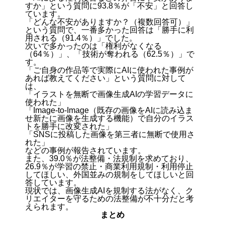
すか」という質問に93.8％が「不安」と回答し
ています。
「どんな不安がありますか？（複数回答可）」
という質問で、一番多かった回答は「勝手に利
用される（91.4％）」でした。
次いで多かったのは「権利がなくなる
（64％）」、「技術が奪われる（62.5％）」で
す。
「ご自身の作品等で実際にAIに使われた事例が
あれば教えてください」という質問に対して
は、
「イラストを無断で画像生成AIの学習データに
使われた」
「Image-to-Image（既存の画像をAIに読み込ま
せ新たに画像を生成する機能）で自分のイラス
トを勝手に改変された」
「SNSに投稿した画像を第三者に無断で使用さ
れた」
などの事例が報告されています。
また、39.0％が法整備・法規制を求めており、
26.9％が学習の禁止・商業利用規制・利用停止
してほしい、外国並みの規制をしてほしいと回
答しています。
現状では、画像生成AIを規制する法がなく、ク
リエイターを守るための法整備が不十分だと考
えられます。
まとめ