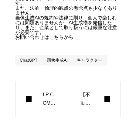
す。
また、法的・倫理的観点の懸念点も少なくあり
ません。
画像生成AIの規約や法律に則り、個人で楽しむ
には問題ありませんが、AI生成物を発信した
り、また、企業として取り扱うには厳重な注意
が必要です。
お問い合わせはこちらから
ChatGPT
画像生成AI
キャラクター
LP C
【不
OMIC
動
と
産】I
は？
nstag
不動
ram