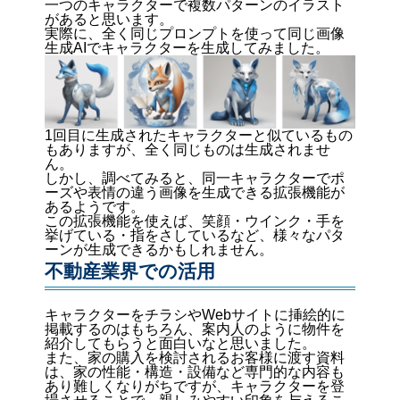
一つのキャラクターで複数パターンのイラスト
があると思います。
実際に、全く同じプロンプトを使って同じ画像
生成AIでキャラクターを生成してみました。
1回目に生成されたキャラクターと似ているもの
もありますが、全く同じものは生成されませ
ん。
しかし、調べてみると、同一キャラクターでポ
ーズや表情の違う画像を生成できる拡張機能が
あるようです。
この拡張機能を使えば、笑顔・ウインク・手を
挙げている・指をさしているなど、様々なパタ
ーンが生成できるかもしれません。
不動産業界での活用
キャラクターをチラシやWebサイトに挿絵的に
掲載するのはもちろん、案内人のように物件を
紹介してもらうと面白いなと思いました。
また、家の購入を検討されるお客様に渡す資料
は、家の性能・構造・設備など専門的な内容も
あり難しくなりがちですが、キャラクターを登