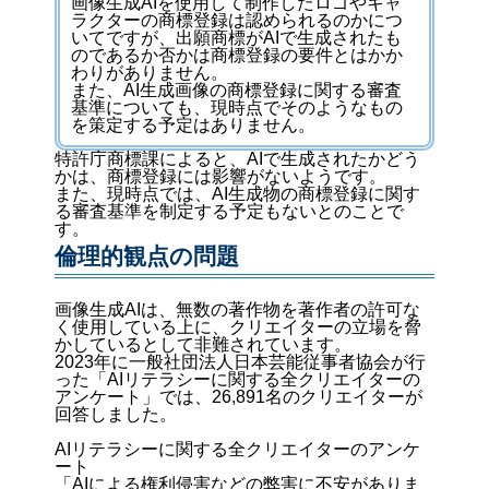
画像生成AIを使用して制作したロゴやキャ
ラクターの商標登録は認められるのかにつ
いてですが、出願商標がAIで生成されたも
のであるか否かは商標登録の要件とはかか
わりがありません。
また、AI生成画像の商標登録に関する審査
基準についても、現時点でそのようなもの
を策定する予定はありません。
特許庁商標課によると、AIで生成されたかどう
かは、商標登録には影響がないようです。
また、現時点では、AI生成物の商標登録に関す
る審査基準を制定する予定もないとのことで
す。
倫理的観点の問題
画像生成AIは、無数の著作物を著作者の許可な
く使用している上に、クリエイターの立場を脅
かしているとして非難されています。
2023年に一般社団法人日本芸能従事者協会が行
った「AIリテラシーに関する全クリエイターの
アンケート」では、26,891名のクリエイターが
回答しました。
AIリテラシーに関する全クリエイターのアンケ
ート
「AIによる権利侵害などの弊害に不安がありま