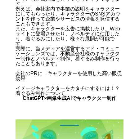
す。
例えば、会社案内で事業の説明をキャラクター
にしてもらったり、キャラクターのSNSアカウ
ントを作って企業やサービスの情報を発信する
こともできます。
また、キャラクターを広告に掲載したり、Web
サイトに登場させたり、ノベルティに使用した
り、着ぐるみにしたり、様々な展開が可能で
す。
実際に、当メディアを運営するアド・コミュニ
ケーションズでは、不動産会社様のキャラクタ
ー制作とノベルティ制作、着ぐるみ制作を行っ
たこともあります。
会社のPRに！キャラクターを使用した高い販促
効果
イメージキャラクターをカタチにするには！？
着ぐるみ制作について
ChatGPT×画像生成AIでキャラクター制作