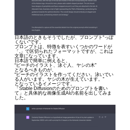
日本語のときもそうでしたが、プロンプト“っぽ
くない”です。
プロンプトは、特徴を表すいくつかのワードが
「,」で区切られたフォーマットですが、これは
文章になっています。
日本語で簡単に例えると、
“ビーチのイラスト、泳ぐ人、ヤシの木”
となるべきものが、
“ビーチのイラストを作ってください。泳いでい
る人がいます。ヤシの木が生えています。”
となっているイメージです。
「Stable Diffusionのためのプロンプトを書い
て」と具体的な画像生成AIの名前を出してみま
した。