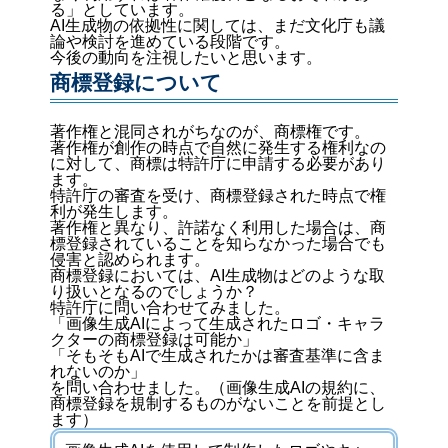
る」としています。
AI生成物の依拠性に関しては、まだ文化庁も議
論や検討を進めている段階です。
今後の動向を注視したいと思います。
商標登録について
著作権と混同されがちなのが、商標権です。
著作権が創作の時点で自然に発生する権利なの
に対して、商標は特許庁に申請する必要があり
ます。
特許庁の審査を受け、商標登録された時点で権
利が発生します。
著作権と異なり、許諾なく利用した場合は、商
標登録されていることを知らなかった場合でも
侵害と認められます。
商標登録においては、AI生成物はどのような取
り扱いとなるのでしょうか？
特許庁に問い合わせてみました。
「画像生成AIによって生成されたロゴ・キャラ
クターの商標登録は可能か」
「そもそもAIで生成されたかは審査基準に含ま
れないのか」
を問い合わせました。（画像生成AIの規約に、
商標登録を規制するものがないことを前提とし
ます）