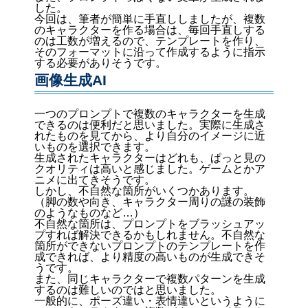
した。
今回は、筆者が簡単に手直ししましたが、複数
のキャラクターを作る場合は、毎回手直しする
のは工数が増えるので、テンプレートを作り、
そのフォーマットに沿って作成するように指示
する必要がありそうです。
画像生成AI
一つのプロンプトで複数のキャラクターを生成
できるのは便利だと思いました。実際に生成さ
れたものを見てから、より自分のイメージに近
いものを選択できます。
生成されたキャラクターはどれも、ぱっと見の
クオリティは高いと感じました。ゲームとかア
ニメに出てきそうです。
しかし、不自然な箇所がいくつかあります。
（脚の数や向き、キャラクター周りの謎の装飾
のようなものなど…）
不自然な箇所は、プロンプトをブラッシュアッ
プすれば解決できるかもしれません。不自然な
箇所ができないプロンプトのテンプレートを作
成できれば、より精度の高いものが生成できそ
うです。
また、同じキャラクターで複数パターンを生成
するのは難しいのではと思いました。
一般的に、ポーズ違い・表情違いというように