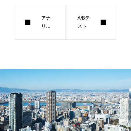
アナ
A/Bテ
リテ
スト
ィク
ス