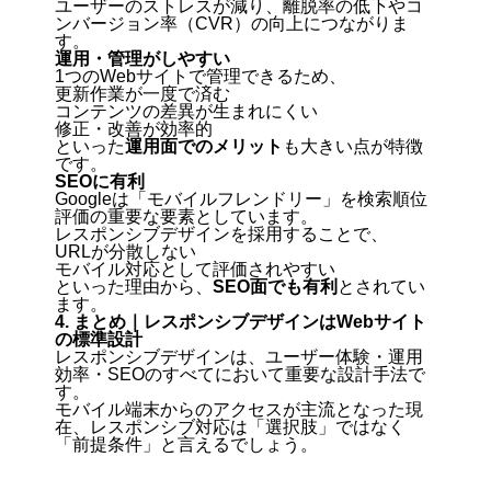
ユーザーのストレスが減り、
離脱率の低下やコ
ンバージョン率（CVR）の向上
につながりま
す。
運用・管理がしやすい
1つのWebサイトで管理できるため、
更新作業が一度で済む
コンテンツの差異が生まれにくい
修正・改善が効率的
といった
運用面でのメリット
も大きい点が特徴
です。
SEOに有利
Googleは「モバイルフレンドリー」を検索順位
評価の重要な要素としています。
レスポンシブデザインを採用することで、
URLが分散しない
モバイル対応として評価されやすい
といった理由から、
SEO面でも有利
とされてい
ます。
4. まとめ｜レスポンシブデザインはWebサイト
の標準設計
レスポンシブデザインは、
ユーザー体験・運用
効率・SEOのすべてにおいて重要な設計手法
で
す。
モバイル端末からのアクセスが主流となった現
在、レスポンシブ対応は「選択肢」ではなく
「前提条件」と言えるでしょう。