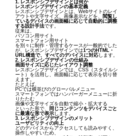
1. レスポンシブデザインとは何か
レスポンシブデザインの基本定義
レスポンシブデザインとは、Webサイトのレイ
アウトや文字サイズ、画像表示などを、
閲覧し
ているデバイスの画面幅に応じて自動的に調整
する設計手法
です。
従来は、
パソコン用サイト
スマートフォン用サイト
を別々に制作・管理するケースが一般的でした
が、レスポンシブデザインでは
1つのHTML・
URL構造で、すべてのデバイスに対応
します。
2. レスポンシブデザインの仕組み
画面サイズに応じたレイアウト調整
レスポンシブデザインでは、CSS（スタイルシ
ート）を活用し、画面幅に応じて表示を切り替
えます。
たとえば、
PCでは横並びのグローバルメニュー
スマートフォンではハンバーガーメニューに折
りたたむ
画像や文字サイズを自動で縮小・拡大する
といった形で、
同じコンテンツをデバイスごと
に最適な形で表示
します。
3. レスポンシブデザインのメリット
ユーザビリティの向上
どのデバイスからアクセスしても読みやすく、
操作しやすいため、