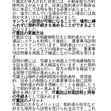
IT重説が導入された背景には、
不動産取引の利
便性向上
があります。従来は契約者が不動産会
社に来店して説明を受ける必要がありました
が、遠方に住んでいる場合や忙しい場合には負
担が大きいという課題がありました。
オンライン説明が可能になることで、場所に縛
られずに契約手続きを進めることができるよう
に
なりました。
IT重説の実施方法
IT重説では、
宅地建物取引士と契約者がビデオ
通話システムを利用して接続し、重要事項説明
をオンラインで行います。
契約者はパソコンや
スマートフォンなどの端末から参加し、重要事
項説明書を画面上で確認しながら説明を受けま
す。
説明の際には、宅建士が画面上で宅地建物取引
士証を提示し、本人確認を行います。また契約
者側の本人確認も行い、双方が相手を確認でき
る状態で説明が進められます。
宅建士は物件の権利関係や契約条件、管理規
約、法令上の制限などの重要事項を順に説明
し、契約者が内容を理解したことを確認したう
えで契約手続きへ進みます。このように一定の
要件を満たすことで、
IT重説は対面説明と同等
の手続き
として扱われます。
IT重説のメリット
IT重説の大きなメリットは、
契約者が自宅など
好きな場所から説明を受けられる点
です。これ