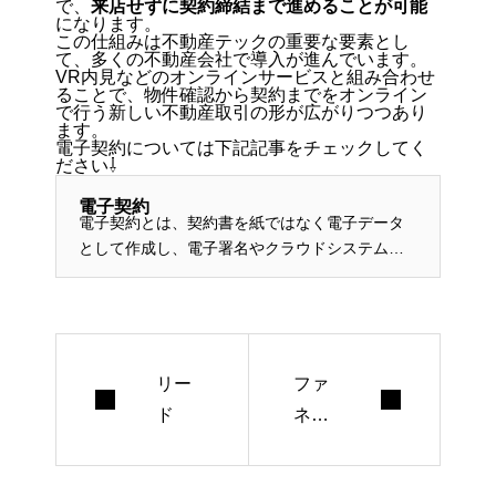
で、
来店せずに契約締結まで進めることが可能
になります。
この仕組みは不動産テックの重要な要素とし
て、多くの不動産会社で導入が進んでいます。
VR内見などのオンラインサービスと組み合わせ
ることで、物件確認から契約までをオンライン
で行う新しい不動産取引の形が広がりつつあり
ます。
電子契約については下記記事をチェックしてく
ださい⇩
電子契約
電子契約とは、契約書を紙ではなく電子データ
として作成し、電子署名やクラウドシステムを
利用して契約を締結する仕組みのことです。従
来の不動産取引では紙の契約書に署名や押印を
行う方法が一般的でしたが、法...
リー
ファ
ド
ネル
分析