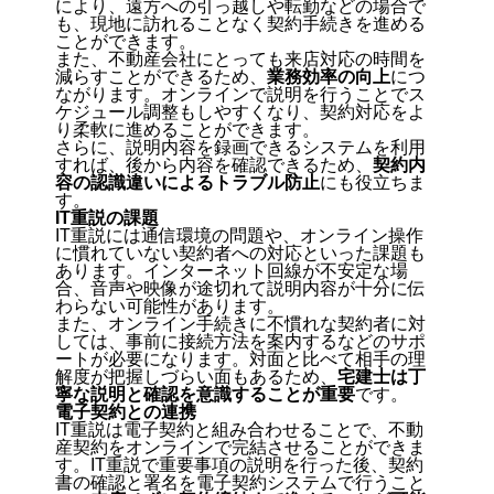
により、遠方への引っ越しや転勤などの場合で
も、現地に訪れることなく契約手続きを進める
ことができます。
また、不動産会社にとっても来店対応の時間を
減らすことができるため、
業務効率の向上
につ
ながります。オンラインで説明を行うことでス
ケジュール調整もしやすくなり、契約対応をよ
り柔軟に進めることができます。
さらに、説明内容を録画できるシステムを利用
すれば、後から内容を確認できるため、
契約内
容の認識違いによるトラブル防止
にも役立ちま
す。
IT重説の課題
IT重説には
通信環境の問題や、オンライン操作
に慣れていない契約者への対応
といった課題も
あります。インターネット回線が不安定な場
合、音声や映像が途切れて説明内容が十分に伝
わらない可能性があります。
また、オンライン手続きに不慣れな契約者に対
しては、事前に接続方法を案内するなどのサポ
ートが必要になります。対面と比べて相手の理
解度が把握しづらい面もあるため、
宅建士は丁
寧な説明と確認を意識することが重要
です。
電子契約との連携
IT重説は
電子契約と組み合わせることで、不動
産契約をオンラインで完結させる
ことができま
す。IT重説で重要事項の説明を行った後、契約
書の確認と署名を電子契約システムで行うこと