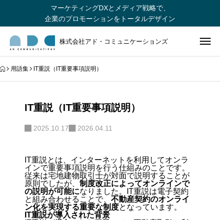
マーケティングDXとメディア戦略で、
企業のプロモーションをトータルデザイン
株式会社アド・コミュニケーションズ
用語集
IT重説（IT重要事項説明）
IT重説（IT重要事項説明）
2025.10.17
2026.04.11
IT重説とは、
インターネットを利用してオンラ
インで重要事項説明を行う仕組み
のことです。
従来は宅地建物取引士が対面で説明することが
原則でしたが、
制度改正によってオンラインで
の説明が可能に
なりました。IT重説は電子契約
と組み合わせることで、
不動産契約のオンライ
ン化を実現する重要な制度
となっています。
IT重説が導入された背景