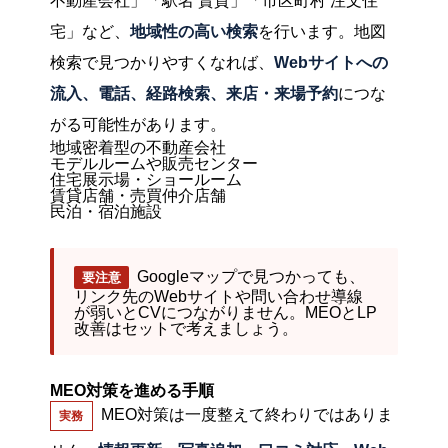
不動産会社」「駅名 賃貸」「市区町村 注文住
宅」など、
地域性の高い検索
を行います。地図
検索で見つかりやすくなれば、
Webサイトへの
流入、電話、経路検索、来店・来場予約
につな
がる可能性があります。
地域密着型の不動産会社
モデルルームや販売センター
住宅展示場・ショールーム
賃貸店舗・売買仲介店舗
民泊・宿泊施設
Googleマップで見つかっても、
要注意
リンク先のWebサイトや問い合わせ導線
が弱いとCVにつながりません。MEOとLP
改善はセットで考えましょう。
MEO対策を進める手順
MEO対策は一度整えて終わりではありま
実務