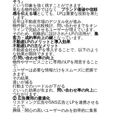
そう」
という印象を強く残すことができます。
単なる物件紹介ではなく、
ブランド価値や信頼
感を伝える場
と
しても、LPは重要な役割を果た
します。
近年は不動産市場のデジタル化が進み、
物件探しから比較検討、問い合わせまでをオン
ラインで完結させるユーザーが増えています。
そのため、戦略的に設計されたLPの活用が、
集
客力・成約率向上の鍵
となっています。
不動産LPのメリットと導入効果
不動産LPの主なメリット
不動産会社がLPを導入することで、以下のよう
な効果が期待できます。
① 問い合わせ率の向上
物件やサービスごとに専用のLPを用意すること
で、
ユーザーは必要な情報だけをスムーズに把握で
きます。
その結果、
迷いが減る
行動までのハードルが下がる
といった効果が生まれ、
問い合わせ率の向上
に
つながります。
② 広告費用の最適化
リスティング広告やSNS広告とLPを連携させる
ことで、
興味・関心の高いユーザーのみを効率的に集客