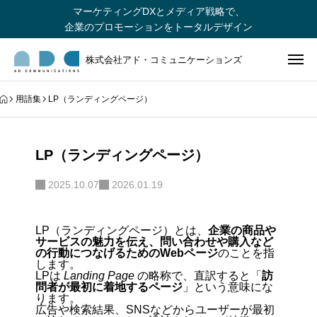
マーケティングDXとメディア戦略で、
企業のプロモーションをトータルデザイン
株式会社アド・コミュニケーションズ
用語集
LP（ランディングページ）
LP（ランディングページ）
2025.10.07
2026.01.19
LP（ランディングページ）とは、
企業の商品や
サービスの魅力を伝え、問い合わせや購入など
の行動につなげるためのWebページ
のことを指
します。
LPは
Landing Page
の略称で、直訳すると「
訪
問者が最初に着地するページ
」という意味にな
ります。
広告や検索結果、SNSなどからユーザーが最初