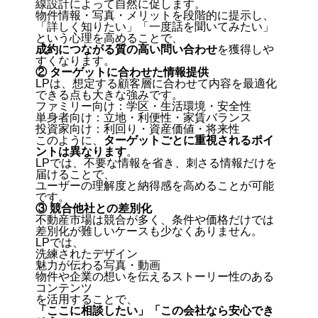
線設計によって自然に促します。
物件情報・写真・メリットを段階的に提示し、
「詳しく知りたい」「一度話を聞いてみたい」
という心理を高めることで、
成約につながる質の高い問い合わせ
を獲得しや
すくなります。
② ターゲットに合わせた情報提供
LPは、想定する顧客層に合わせて内容を最適化
できる点も大きな強みです。
ファミリー向け：学区・生活環境・安全性
単身者向け：立地・利便性・家賃バランス
投資家向け：利回り・資産価値・将来性
このように、
ターゲットごとに重視されるポイ
ントは異なります
。
LPでは、不要な情報を省き、刺さる情報だけを
届けることで、
ユーザーの理解度と納得感を高めることが可能
です。
③ 競合他社との差別化
不動産市場は競合が多く、条件や価格だけでは
差別化が難しいケースも少なくありません。
LPでは、
洗練されたデザイン
魅力が伝わる写真・動画
物件や企業の想いを伝えるストーリー性のある
コンテンツ
を活用することで、
「ここに相談したい」「この会社なら安心でき