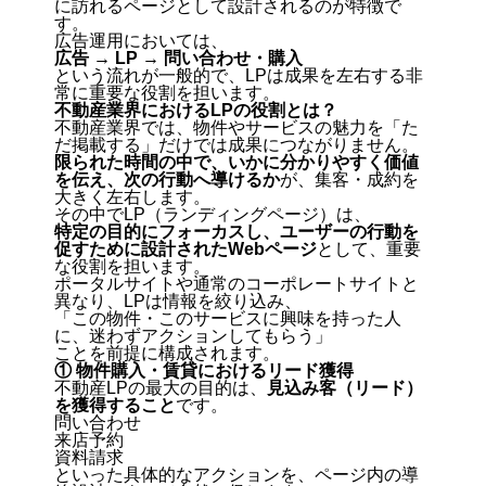
に訪れるページとして設計されるのが特徴で
す。
広告運用においては、
広告 → LP → 問い合わせ・購入
という流れが一般的で、LPは成果を左右する非
常に重要な役割を担います。
不動産業界におけるLPの役割とは？
不動産業界では、物件やサービスの魅力を「た
だ掲載する」だけでは成果につながりません。
限られた時間の中で、いかに分かりやすく価値
を伝え、次の行動へ導けるか
が、集客・成約を
大きく左右します。
その中でLP（ランディングページ）は、
特定の目的にフォーカスし、ユーザーの行動を
促すために設計されたWebページ
として、重要
な役割を担います。
ポータルサイトや通常のコーポレートサイトと
異なり、LPは情報を絞り込み、
「この物件・このサービスに興味を持った人
に、迷わずアクションしてもらう」
ことを前提に構成されます。
① 物件購入・賃貸におけるリード獲得
不動産LPの最大の目的は、
見込み客（リード）
を獲得すること
です。
問い合わせ
来店予約
資料請求
といった具体的なアクションを、ページ内の導