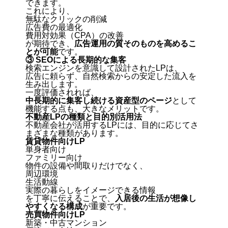
できます。
これにより、
無駄なクリックの削減
広告費の最適化
費用対効果（CPA）の改善
が期待でき、
広告運用の質そのものを高めるこ
とが可能
です。
③ SEOによる長期的な集客
検索エンジンを意識して設計されたLPは、
広告に頼らず、自然検索からの安定した流入を
生み出します。
一度評価されれば、
中長期的に集客し続ける資産型のページ
として
機能する点も、大きなメリットです。
不動産LPの種類と目的別活用法
不動産会社が活用するLPには、目的に応じてさ
まざまな種類があります。
賃貸物件向けLP
単身者向け
ファミリー向け
物件の設備や間取りだけでなく、
周辺環境
生活動線
実際の暮らしをイメージできる情報
を丁寧に伝えることで、
入居後の生活が想像し
やすくなる構成
が重要です。
売買物件向けLP
新築・中古マンション