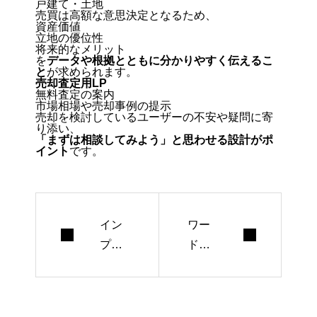
戸建て・土地
売買は高額な意思決定となるため、
資産価値
立地の優位性
将来的なメリット
を
データや根拠とともに分かりやすく伝えるこ
と
が求められます。
売却査定用LP
無料査定の案内
市場相場や売却事例の提示
売却を検討しているユーザーの不安や疑問に寄
り添い、
「まずは相談してみよう」と思わせる設計がポ
イント
です。
イン
ワー
プレ
ドプ
ッシ
レス
ョン