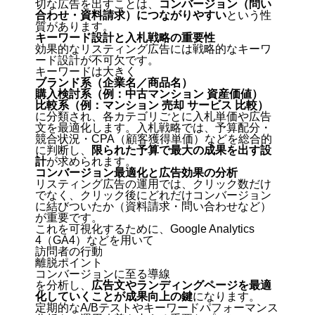
切な広告を出すことは、
コンバージョン（問い
合わせ・資料請求）につながりやすい
という性
質があります。
キーワード設計と入札戦略の重要性
効果的なリスティング広告には戦略的なキーワ
ード設計が不可欠
です。
キーワードは大きく
ブランド系（企業名／商品名）
購入検討系（例：中古マンション 資産価値）
比較系（例：マンション 売却 サービス 比較）
に分類され、各カテゴリごとに入札単価や広告
文を最適化します。入札戦略では、予算配分・
競合状況・CPA（顧客獲得単価）などを総合的
に判断し、
限られた予算で最大の成果を出す設
計
が求められます。
コンバージョン最適化と広告効果の分析
リスティング広告の運用では、
クリック数だけ
でなく、クリック後にどれだけコンバージョン
に結びついたか（資料請求・問い合わせなど）
が重要です。
これを可視化するために、Google Analytics
4（GA4）などを用いて
訪問者の行動
離脱ポイント
コンバージョンに至る導線
を分析し、
広告文やランディングページを最適
化していくことが成果向上の鍵
になります。
定期的なA/Bテストやキーワードパフォーマンス