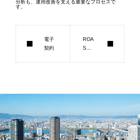
分析も、運用改善を支える重要なプロセス
で
す。
電子
ROA
契約
S
（広
告費
用対
効
果）