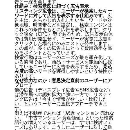
告と一線を画します。
仕組み：検索意図に紐づく広告表示
リスティング広告は、ユーザーが検索したキー
ワードに対して広告を表示する仕組み
です。広
告主は、あらかじめ入札したいキーワードや対
象地域、時間帯などを設定し、検索エンジンは
これらの条件をもとに広告を表示します。クリ
ック課金（CPC）型であるため、広告表示自体
では費用が発生せず、
ユーザーが実際に広告を
クリックした場合にのみコストが発生
します。
この点が、多くの広告主にとって費用効率を高
めるポイントとなっています。
検索行動はユーザーのニーズが最も顕在化して
いる瞬間であり、商品・サービスを能動的に探
しているユーザーに広告を表示するため、
見込
み度の高いリード
を獲得しやすいという特性が
あります。
なぜ強力なのか：意思決定直前のユーザーにア
プローチ
他の広告（ディスプレイ広告やSNS広告など）
は潜在層への認知拡大に強い一方で、リスティ
ング広告は
「今すぐ情報が欲しい・比較した
い」というユーザーに直接アプローチできま
す。
例えば不動産であれば「駅近 マンション 売れな
い」「中古マンション 資産価値」といった検索
語句が増えているユーザーは、すでに検討フェ
ーズにあります。こうしたユーザーに対して適