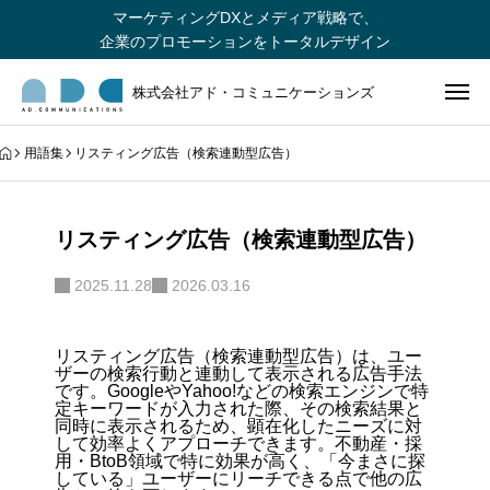
マーケティングDXとメディア戦略で、
企業のプロモーションをトータルデザイン
株式会社アド・コミュニケーションズ
用語集
リスティング広告（検索連動型広告）
リスティング広告（検索連動型広告）
2025.11.28
2026.03.16
リスティング広告（検索連動型広告）は、
ユー
ザーの検索行動と連動して表示される広告手法
です。GoogleやYahoo!などの検索エンジンで特
定キーワードが入力された際、その検索結果と
同時に表示されるため、顕在化したニーズに対
して効率よくアプローチできます。不動産・採
用・BtoB領域で特に効果が高く、「今まさに探
している」ユーザーにリーチできる点で他の広