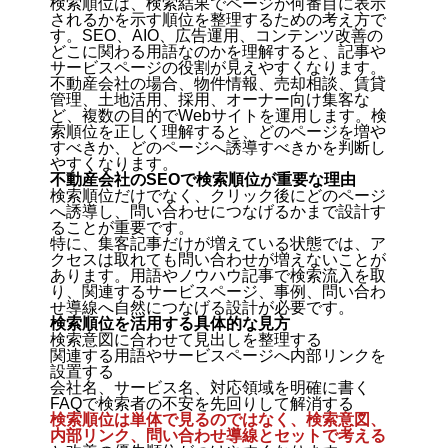
検索順位は、検索結果でページが何番目に表示
されるかを示す順位を整理するための考え方で
す。SEO、AIO、広告運用、コンテンツ改善の
どこに関わる用語なのかを理解すると、記事や
サービスページの役割が見えやすくなります。
不動産会社の場合、物件情報、売却相談、賃貸
管理、土地活用、採用、オーナー向け集客な
ど、複数の目的でWebサイトを運用します。検
索順位を正しく理解すると、どのページを増や
すべきか、どのページへ誘導すべきかを判断し
やすくなります。
不動産会社のSEOで検索順位が重要な理由
検索順位だけでなく、クリック後にどのページ
へ誘導し、問い合わせにつなげるかまで設計す
ることが重要です。
特に、集客記事だけが増えている状態では、ア
クセスは取れても問い合わせが増えないことが
あります。用語やノウハウ記事で検索流入を取
り、関連するサービスページ、事例、問い合わ
せ導線へ自然につなげる設計が必要です。
検索順位を活用する具体的な見方
検索意図に合わせて見出しを整理する
関連する用語やサービスページへ内部リンクを
設置する
会社名、サービス名、対応領域を明確に書く
FAQで検索者の不安を先回りして解消する
検索順位は単体で見るのではなく、検索意図、
内部リンク、問い合わせ導線とセットで考える