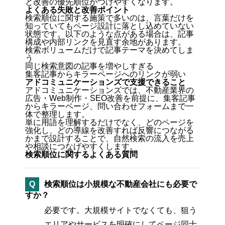
と改善の優先順位がつけやすくなります。
よくある失敗と改善ポイント
検索順位に関する施策で多いのは、言葉だけを
知っていてもページ設計に落とし込めていない
状態です。以下のような点がある場合は、記事
構成や内部リンクを見直す余地があります。
検索ボリュームだけで記事テーマを決めてしま
う
同じ検索意図の記事を増やしすぎる
集客記事からキラーページへのリンクが弱い
アドコミュニケーションズで支援できること
アドコミュニケーションズでは、不動産業界の
広告・Web制作・SEO改善を前提に、集客記事
からキラーページ、問い合わせフォームまで一
体で整理します。
単に用語を理解するだけでなく、どのページを
強化し、どの導線を改善すれば反響につながる
かまで設計することで、自然検索の流入を売上
や相談につなげやすくします。
検索順位に関するよくある質問
Q
検索順位は小規模な不動産会社にも必要で
すか？
必要です。大規模サイトでなくても、狙う
エリアやサービスを明確にしてページ同士