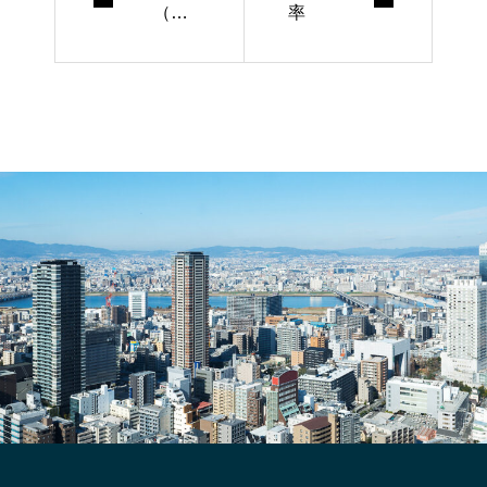
（ク
率
リッ
ク
率）