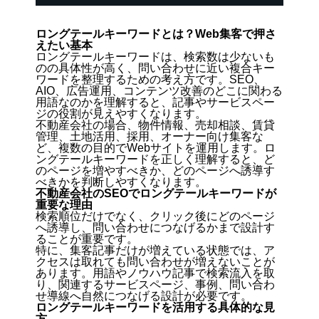
ロングテールキーワードとは？Web集客で押さ
えたい基本
ロングテールキーワードは、検索数は少ないも
のの具体性が高く、問い合わせに近い複合キー
ワードを整理するための考え方です。SEO、
AIO、広告運用、コンテンツ改善のどこに関わる
用語なのかを理解すると、記事やサービスペー
ジの役割が見えやすくなります。
不動産会社の場合、物件情報、売却相談、賃貸
管理、土地活用、採用、オーナー向け集客な
ど、複数の目的でWebサイトを運用します。ロ
ングテールキーワードを正しく理解すると、ど
のページを増やすべきか、どのページへ誘導す
べきかを判断しやすくなります。
不動産会社のSEOでロングテールキーワードが
重要な理由
検索順位だけでなく、クリック後にどのページ
へ誘導し、問い合わせにつなげるかまで設計す
ることが重要です。
特に、集客記事だけが増えている状態では、ア
クセスは取れても問い合わせが増えないことが
あります。用語やノウハウ記事で検索流入を取
り、関連するサービスページ、事例、問い合わ
せ導線へ自然につなげる設計が必要です。
ロングテールキーワードを活用する具体的な見
方