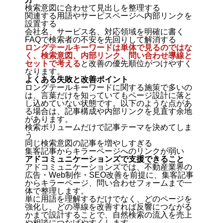
検索意図に合わせて見出しを整理する
関連する用語やサービスページへ内部リンクを
設置する
会社名、サービス名、対応領域を明確に書く
FAQで検索者の不安を先回りして解消する
ロングテールキーワードは単体で見るのではな
く、検索意図、内部リンク、問い合わせ導線と
セットで考える
と改善の優先順位がつけやすく
なります。
よくある失敗と改善ポイント
ロングテールキーワードに関する施策で多いの
は、言葉だけを知っていてもページ設計に落と
し込めていない状態です。以下のような点があ
る場合は、記事構成や内部リンクを見直す余地
があります。
検索ボリュームだけで記事テーマを決めてしま
う
同じ検索意図の記事を増やしすぎる
集客記事からキラーページへのリンクが弱い
アドコミュニケーションズで支援できること
アドコミュニケーションズでは、不動産業界の
広告・Web制作・SEO改善を前提に、集客記事
からキラーページ、問い合わせフォームまで一
体で整理します。
単に用語を理解するだけでなく、どのページを
強化し、どの導線を改善すれば反響につながる
かまで設計することで、自然検索の流入を売上
や相談につなげやすくします。