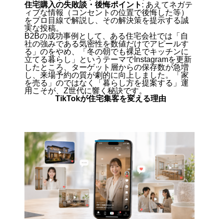
住宅購入の失敗談・後悔ポイント
: あえてネガテ
ィブな情報（コンセントの位置で後悔した等）
をプロ目線で解説し、その解決策を提示する誠
実な投稿。
B2Bの成功事例として、ある住宅会社では「自
社の強みである気密性を数値だけでアピールす
る」のをやめ、「冬の朝でも裸足でキッチンに
立てる暮らし」というテーマでInstagramを更新
したところ、ターゲット層からの保存数が急増
し、来場予約の質が劇的に向上しました。「家
を売る」のではなく「暮らし方を提案する」運
用こそが、Z世代に響く秘訣です。
TikTokが住宅集客を変える理由