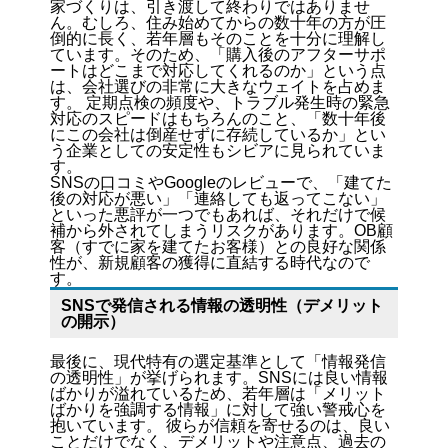
家づくりは、引き渡して終わりではありませ
ん。むしろ、住み始めてからの数十年の方が圧
倒的に長く、若年層もそのことを十分に理解し
ています。そのため、「購入後のアフターサポ
ートはどこまで対応してくれるのか」という点
は、会社選びの非常に大きなウェイトを占めま
す。 定期点検の頻度や、トラブル発生時の緊急
対応のスピードはもちろんのこと、「数十年後
にこの会社は倒産せずに存続しているか」とい
う企業としての安定性もシビアに見られていま
す。
SNSの口コミやGoogleのレビューで、「建てた
後の対応が悪い」「連絡しても返ってこない」
といった悪評が一つでもあれば、それだけで候
補から外されてしまうリスクがあります。OB顧
客（すでに家を建てたお客様）との良好な関係
性が、新規顧客の獲得に直結する時代なので
す。
SNSで発信される情報の透明性（デメリット
の開示）
最後に、現代特有の選定基準として「情報発信
の透明性」が挙げられます。SNSには良い情報
ばかりが溢れているため、若年層は「メリット
ばかりを強調する情報」に対して強い警戒心を
抱いています。 彼らが信頼を寄せるのは、良い
ことだけでなく、デメリットや注意点、過去の