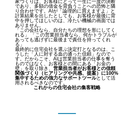
家づくりは、お客様にとって一生に一度の決断
であり、多額の借金を背負うことへの恐怖と隣
り合わせです。AIが「論理的に買えますよ」と
計算結果を出したとしても、お客様が最後に背
中を押してほしいのは、冷たい機械の画面では
ありません。
「この会社なら、自分たちの理想を形にしてく
れる」 「この営業担当者なら、何かトラブルが
あっても逃げずに最後まで責任を持ってくれ
る」
最終的に住宅会社を選ぶ決定打となるのは、こ
うした「人に対する血の通った信頼」なので
す。だからこそ、AIは営業担当者の仕事を奪う
ものではなく、お客様との間にある「お金の
壁」を取り除き、
営業担当者がお客様との信頼
関係づくり（ヒアリングや共感、提案）に100%
集中するための強力なサポートツール
として活
用されるべきなのです。
これからの住宅会社の集客戦略