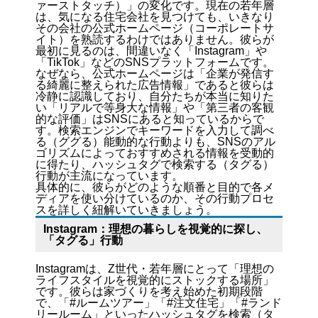
ァーストタッチ）」の変化です。現在の若年層
は、気になる住宅会社を見つけても、いきなり
その会社の公式ホームページ（コーポレートサ
イト）を熟読するわけではありません。彼らが
最初に見るのは、間違いなく「Instagram」や
「TikTok」などのSNSプラットフォームです。
なぜなら、公式ホームページは「企業が発信す
る綺麗に整えられた広告情報」であると彼らは
冷静に認識しており、自分たちが本当に知りた
い「リアルで等身大な情報」や「第三者の客観
的な評価」はSNSにあると知っているからで
す。検索エンジンでキーワードを入力して調べ
る（ググる）能動的な行動よりも、SNSのアル
ゴリズムによっておすすめされる情報を受動的
に得たり、ハッシュタグで検索する（タグる）
行動が主流になっています。
具体的に、彼らがどのような順番と目的で各メ
ディアを使い分けているのか、その行動プロセ
スを詳しく紐解いていきましょう。
Instagram：理想の暮らしを視覚的に探し、
「タグる」行動
Instagramは、Z世代・若年層にとって「理想の
ライフスタイルを視覚的にストックする場所」
です。彼らは家づくりを考え始めた初期段階
で、「#ルームツアー」「#注文住宅」「#ランド
リールーム」といったハッシュタグを検索（タ