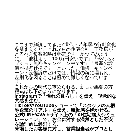
ここまで解説してきたZ世代・若年層の行動変化
を踏まえると、これからの住宅会社・工務店が
とるべき集客戦略は明確です。かつてのよう
に、「他社よりも100万円安いです」「今ならオ
プション無料キャンペーン中です」「最新の設
備が標準仕様です」といった、価格・キャンペ
ーン・設備訴求だけでは、情報の海に埋もれ、
差別化を図ることは極めて難しくなっていま
す。
これからの時代に求められる、新しい集客の方
程式は以下のようになります。
Instagramで「憧れの暮らし」を伝え、視覚的な
共感を生む。
TikTokやYouTubeショートで「スタッフの人柄
や企業のリアル」を伝え、親近感を抱かせる。
公式LINEやWebサイト上の「AI住宅購入シミュ
レーション」で、お金に対する漠然とした不安
を論理的に解消する。
来場したお客様に対し、営業担当者がプロとし