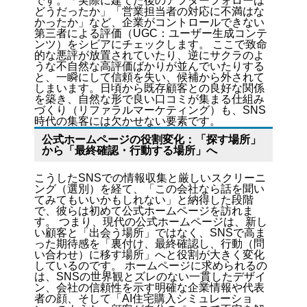
です。「実際に建てた後のアフターフォローは
どうだったか」「営業担当者の対応に不満はな
かったか」など、企業がコントロールできない
第三者による評価（UGC：ユーザー生成コンテ
ンツ）をシビアにチェックします。 ここで致命
的な悪評が放置されていたり、逆にサクラのよ
うな不自然な高評価ばかりが並んでいたりする
と、一瞬にして信頼を失い、候補から外されて
しまいます。日頃から既存顧客との良好な関係
を築き、自然な形で良い口コミが集まる仕組み
づくり（リファラルマーケティング）も、SNS
時代の集客には欠かせない要素です。
公式ホームページの役割変化：「探す場所」
から「最終確認・行動する場所」へ
こうしたSNSでの情報収集と厳しいスクリーニ
ング（選別）を経て、「この会社なら話を聞い
てみてもいいかもしれない」と納得した段階
で、彼らは初めて公式ホームページを訪れま
す。 つまり、現代の公式ホームページは、新し
い顧客と「出会う場所」ではなく、SNSで高ま
った期待感を「裏付け、最終確認し、行動（問
い合わせ）に移す場所」へと役割が大きく変化
しているのです。 ホームページに求められるの
は、SNSの世界観とズレのない一貫したデザイ
ン、会社の信頼性を示す明確な企業情報や代表
者の顔、そして「AI住宅購入シミュレーショ