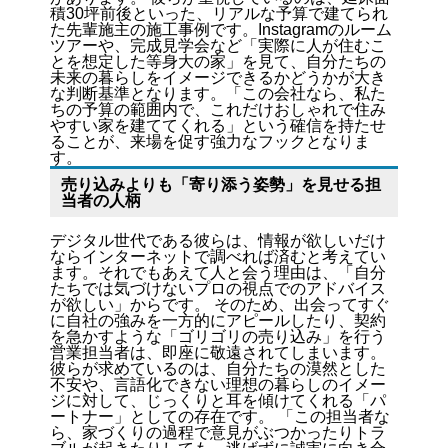
積30坪前後といった、リアルな予算で建てられ
た先輩施主の施工事例です。Instagramのルーム
ツアーや、完成見学会など「実際に人が住むこ
とを想定した等身大の家」を見て、自分たちの
未来の暮らしをイメージできるかどうかが大き
な判断基準となります。「この会社なら、私た
ちの予算の範囲内で、これだけおしゃれで住み
やすい家を建ててくれる」という確信を持たせ
ることが、来場を促す強力なフックとなりま
す。
売り込みよりも「寄り添う姿勢」を見せる担
当者の人柄
デジタル世代である彼らは、情報が欲しいだけ
ならインターネットで調べれば済むと考えてい
ます。それでもあえて人と会う理由は、「自分
たちでは気づけないプロの視点でのアドバイス
が欲しい」からです。 そのため、出会ってすぐ
に自社の強みを一方的にアピールしたり、契約
を急かすような「ゴリゴリの売り込み」を行う
営業担当者は、即座に敬遠されてしまいます。
彼らが求めているのは、自分たちの漠然とした
不安や、言語化できない理想の暮らしのイメー
ジに対して、じっくりと耳を傾けてくれる「パ
ートナー」としての存在です。 「この担当者な
ら、家づくりの過程で意見がぶつかったりトラ