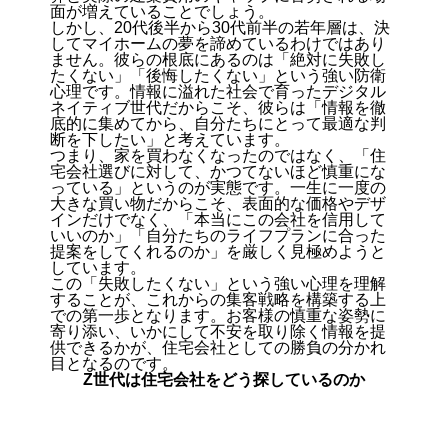
面が増えていることでしょう。
しかし、20代後半から30代前半の若年層は、決
してマイホームの夢を諦めているわけではあり
ません。彼らの根底にあるのは「絶対に失敗し
たくない」「後悔したくない」という強い防衛
心理です。情報に溢れた社会で育ったデジタル
ネイティブ世代だからこそ、彼らは「情報を徹
底的に集めてから、自分たちにとって最適な判
断を下したい」と考えています。
つまり、家を買わなくなったのではなく、「住
宅会社選びに対して、かつてないほど慎重にな
っている」というのが実態です。一生に一度の
大きな買い物だからこそ、表面的な価格やデザ
インだけでなく、「本当にこの会社を信用して
いいのか」「自分たちのライフプランに合った
提案をしてくれるのか」を厳しく見極めようと
しています。
この「失敗したくない」という強い心理を理解
することが、これからの集客戦略を構築する上
での第一歩となります。お客様の慎重な姿勢に
寄り添い、いかにして不安を取り除く情報を提
供できるかが、住宅会社としての勝負の分かれ
目となるのです。
Z世代は住宅会社をどう探しているのか