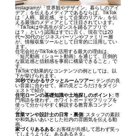
Instagramが「世界観やデザイン、暮らしのアイ
デア」を伝えるメディアであるならば、TikTok
は「人柄、親近感、そして企業のリアル」を伝
える最強のメディアとして注目されています。
「TikTokは中高生がダンスを踊るアプリで
は？」という認識はすでに古く、現在では20
代〜30代のビジネスパーソンやファミリー層
が、情報収集ツールとして日常的に活用してい
ます。
住宅会社がTikTokを活用する最大の理由は、
「短尺動画（ショート動画）を通じて、圧倒的
な親近感と信頼感を事前に構築できること」で
す。
TikTokで効果的なコンテンツの例としては、以
下が挙げられます。
30秒でわかるサクッとルームツアー
: テンポの良
い音楽に合わせて、家の見どころだけをダイジ
ェストで紹介。
住宅ローンの基礎知識や土地探しのポイント
: 専
門用語を使わず、ホワイトボードやフリップを
使って分かりやすく解説する教育系コンテン
ツ。
営業マンや設計士の日常・裏側
: スタッフの素顔
や和気あいあいとした社内の雰囲気を伝える動
画。
家づくりあるある
: お客様が共感して思わず笑っ
てしまうような、あるあるネタ。