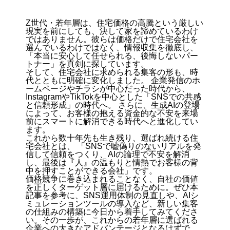
Z世代・若年層は、住宅価格の高騰という厳しい
現実を前にしても、決して家を諦めているわけ
ではありません。彼らは価格だけで住宅会社を
選んでいるわけではなく、情報収集を徹底し、
「本当に安心して任せられる、後悔しないパー
トナー」を真剣に探しています。
そして、住宅会社に求められる集客の形も、時
代とともに明確に変化しました。 企業発信のホ
ームページやチラシが中心だった時代から、
InstagramやTikTokを中心とした「SNSでの共感
と信頼形成」の時代へ。 さらに、生成AIの登場
によって、お客様の抱える資金的な不安を来場
前にスマートに解消できる時代へと進化してい
ます。
これから数十年先も生き残り、選ばれ続ける住
宅会社とは、 「SNSで嘘偽りのないリアルを発
信して信頼をつくり、AIの論理で不安を解消
し、最後は『人』の温もりと情熱でお客様の背
中を押すことができる会社」です。
価格競争に巻き込まれることなく、自社の価値
を正しくターゲット層に届けるために。ぜひ本
記事を参考に、SNS運用体制の見直しや、AIシ
ミュレーションツールの導入など、新しい集客
の仕組みの構築に今日から着手してみてくださ
い。その一歩が、これからの若年層に選ばれる
企業への大きなアドバンテージとなるはずで