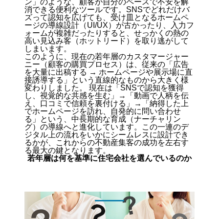
ン」のような、顧客が自分のペースで不安を解
消できる便利なツールです。SNSでどれだけバ
ズって認知を広げても、受け皿となるホームペ
ージの導線設計（UI/UX）が古かったり、入力フ
ォームが複雑だったりすると、せっかくの熱の
高い見込み客（ホットリード）を取り逃がして
しまいます。
このように、現在の若年層のカスタマージャー
ニー（顧客の購買プロセス）は、従来の「広告
を大量に出稿する → ホームページや展示場に直
接誘導する」という直線的なものから大きく様
変わりしました。 現在は「SNSで認知を獲得
し、視覚的な共感を生む」→「動画で人柄を伝
え、口コミで信頼を裏付ける」→「納得した上
でホームページを訪れ、自発的に問い合わせ
る」という、中長期的な育成（ナーチャリン
グ）の導線へと進化しています。この一連のデ
ジタル上の流れをいかにシームレスに設計でき
るかが、これからの不動産集客の成功を左右す
る最大の鍵となります。
若年層は何を基準に住宅会社を選んでいるのか