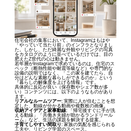
住宅会社の集客において、Instagramはもはや
「やっていて当たり前」のインフラとなりまし
た。しかし、ただ綺麗な外観やリビングの写真
をカタログのように並べているだけでは、目の
肥えたZ世代の心は動きません。
若年層がInstagramで求めているのは、住宅のス
ペック（断熱性能や耐震等級など）や専門的な
設備の説明ではなく、「この家を建てたら、自
分はどんな素敵な暮らしができるのか」という
『暮らしの解像度を上げる情報』です。
具体的に反応が良い（保存数やシェア数が多
い）コンテンツには、以下のようなものがあり
ます。
リアルなルームツアー
: 実際に人が住むことを想
定した、動線が分かる動画や複数枚の画像。
収納アイデアと家事動線
: 「帰宅後すぐに手が洗
える動線」「共働き夫婦が助かるランドリール
ーム」など、生活の課題を解決する提案。
子育てしやすい間取り
: 家族の気配を感じられる
工夫や、リビング学習のスペース。