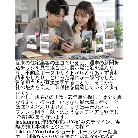
従来の住宅集客の王道といえば、週末の新聞折
込チラシを見て総合住宅展示場に足を運んだ
り、不動産ポータルサイトからとりあえず資料
請求をしたり、といった流れが一般的でした。
営業担当者が直接接客することで、そこから自
社の魅力を伝え、関係性を構築していくスタイ
ルです。
しかし、現在のZ世代・若年層の探し方は全く異
なります。彼らは、いきなり展示場に行くこと
はほとんどありません。まずは手元のスマート
フォンを開き、以下のようなメディアを駆使し
て情報収集を行います。
Instagram
: 理想の間取りや好みのデザイン、実
際の施工事例をビジュアルで探す。
TikTok / YouTubeショート
: ルームツアー動画
で、空間の広がりや実際の生活動線を体感す