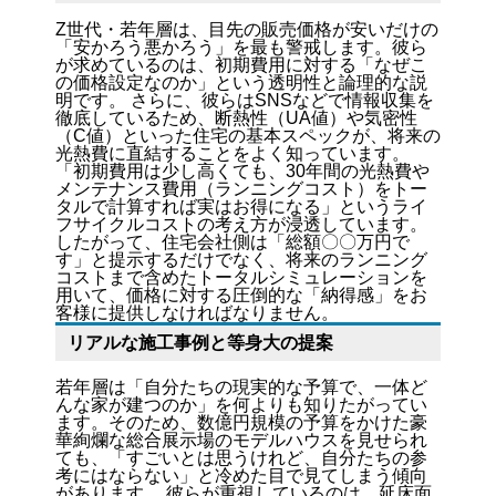
Z世代・若年層は、目先の販売価格が安いだけの
「安かろう悪かろう」を最も警戒します。彼ら
が求めているのは、初期費用に対する「なぜこ
の価格設定なのか」という透明性と論理的な説
明です。 さらに、彼らはSNSなどで情報収集を
徹底しているため、断熱性（UA値）や気密性
（C値）といった住宅の基本スペックが、将来の
光熱費に直結することをよく知っています。
「初期費用は少し高くても、30年間の光熱費や
メンテナンス費用（ランニングコスト）をトー
タルで計算すれば実はお得になる」というライ
フサイクルコストの考え方が浸透しています。
したがって、住宅会社側は「総額〇〇万円で
す」と提示するだけでなく、将来のランニング
コストまで含めたトータルシミュレーションを
用いて、価格に対する圧倒的な「納得感」をお
客様に提供しなければなりません。
リアルな施工事例と等身大の提案
若年層は「自分たちの現実的な予算で、一体ど
んな家が建つのか」を何よりも知りたがってい
ます。そのため、数億円規模の予算をかけた豪
華絢爛な総合展示場のモデルハウスを見せられ
ても、「すごいとは思うけれど、自分たちの参
考にはならない」と冷めた目で見てしまう傾向
があります。 彼らが重視しているのは、延床面