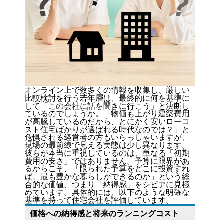
オンライン上で数多くの情報を収集し、厳しい
比較検討を行う若年層は、最終的に何を基準に
して「この会社に話を聞きに行こう」と決断し
ているのでしょうか。「物価も上がり建築費用
が高騰しているのだから、とにかく安いローコ
スト住宅ばかりが選ばれる時代なのでは？」と
危惧される経営者の方もいらっしゃいますが、
現場の最前線で見える実態は少し異なります。
彼らが本当に重視しているのは、単なる「初期
費用の安さ」ではありません。予算に限界があ
るからこそ、「限られた予算をどこに投資すれ
ば、最も豊かな暮らしができるのか」という総
合的な価値、つまり「納得感」をシビアに見極
めています。具体的には、以下のような明確な
基準を持って住宅会社を評価しています。
価格への納得感と将来のランニングコスト