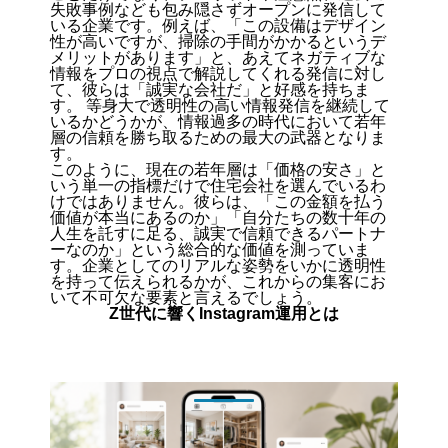
失敗事例なども包み隠さずオープンに発信して
いる企業です。例えば、「この設備はデザイン
性が高いですが、掃除の手間がかかるというデ
メリットがあります」と、あえてネガティブな
情報をプロの視点で解説してくれる発信に対し
て、彼らは「誠実な会社だ」と好感を持ちま
す。 等身大で透明性の高い情報発信を継続して
いるかどうかが、情報過多の時代において若年
層の信頼を勝ち取るための最大の武器となりま
す。
このように、現在の若年層は「価格の安さ」と
いう単一の指標だけで住宅会社を選んでいるわ
けではありません。彼らは、「この金額を払う
価値が本当にあるのか」「自分たちの数十年の
人生を託すに足る、誠実で信頼できるパートナ
ーなのか」という総合的な価値を測っていま
す。企業としてのリアルな姿勢をいかに透明性
を持って伝えられるかが、これからの集客にお
いて不可欠な要素と言えるでしょう。
Z世代に響くInstagram運用とは