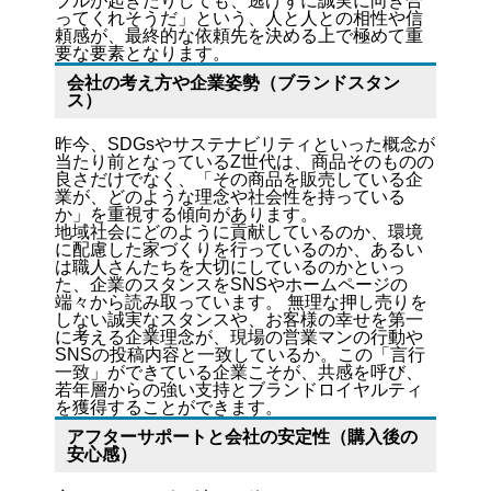
ブルが起きたりしても、逃げずに誠実に向き合
ってくれそうだ」という、人と人との相性や信
頼感が、最終的な依頼先を決める上で極めて重
要な要素となります。
会社の考え方や企業姿勢（ブランドスタン
ス）
昨今、SDGsやサステナビリティといった概念が
当たり前となっているZ世代は、商品そのものの
良さだけでなく、「その商品を販売している企
業が、どのような理念や社会性を持っている
か」を重視する傾向があります。
地域社会にどのように貢献しているのか、環境
に配慮した家づくりを行っているのか、あるい
は職人さんたちを大切にしているのかといっ
た、企業のスタンスをSNSやホームページの
端々から読み取っています。 無理な押し売りを
しない誠実なスタンスや、お客様の幸せを第一
に考える企業理念が、現場の営業マンの行動や
SNSの投稿内容と一致しているか。この「言行
一致」ができている企業こそが、共感を呼び、
若年層からの強い支持とブランドロイヤルティ
を獲得することができます。
アフターサポートと会社の安定性（購入後の
安心感）