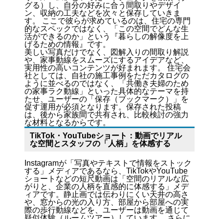
グる）し、自分の好みに合う間取りやデザイ
ン、収納の工夫などを次々と保存していきま
す。 ここで彼らが求めているのは、住宅の専門
的なスペックではなく、「この空間でどんな生
活ができるのか」という『暮らしの解像度を上
げるための情報』です。
美しい写真だけでなく、図解入りの間取り解説
や、家事動線をスムーズにするアイデアなど、
実用性の高いコンテンツが好まれます。 住宅会
社としては、自社の施工事例をただカタログの
ように並べるのではなく、「共働き夫婦のため
の家事ラク動線」といった具体的なテーマを持
たせ、ユーザーの「保存（ブックマーク）」を
促す運用が必須となります。保存された投稿
は、後から家族間で共有され、比較検討の強力
な材料となるからです。
TikTok・YouTubeショート：動画でリアル
な空間とスタッフの「人柄」を体感する
Instagramが「写真やテキストで情報をストック
する」メディアであるなら、TikTokやYouTube
ショートなどの短尺動画は「空間のリアルな広
がりと、企業の人柄を直感的に体感する」メデ
ィアです。静止画では伝わりにくい天井の高さ
や、窓からの光の入り方、部屋から部屋への実
際の歩行動線などを、ユーザーは動画を通じて
疑似体験（ルームツアー）しています。 さらに