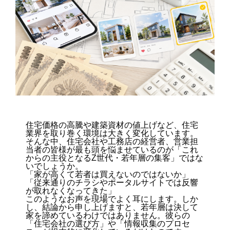
住宅価格の高騰や建築資材の値上げなど、住宅
業界を取り巻く環境は大きく変化しています。
そんな中、住宅会社や工務店の経営者、営業担
当者の皆様が最も頭を悩ませているのが「これ
からの主役となるZ世代・若年層の集客」ではな
いでしょうか。
「家が高くて若者は買えないのではないか」
「従来通りのチラシやポータルサイトでは反響
が取れなくなってきた」
このようなお声を現場でよく耳にします。しか
し、結論から申し上げますと、若年層は決して
家を諦めているわけではありません。彼らの
「住宅会社の選び方」や「情報収集のプロセ