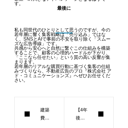
す。
最後に
私も同世代のひとりとして思うのですが、今の
若年層に響く集客戦略は「売り込み」ではな
く、SNSとAIで事前の不安を取り除く「スムー
ズな広告導線」です。
共感から安心へと自然に繋ぐこの仕組みを構築
することで、顧客の心理的ハードルが下がり、
「ここなら任せたい」という質の高い反響が集
まります。
若年層のリアルな購買行動に基づく集客の仕組
みづくりなら、不動産広告のプロ『株式会社 ア
ド・コミュニケーションズ』へぜひお任せくだ
さい。
建築
【4年
費高
後も
騰に
生き