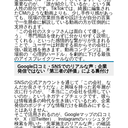
重要なのが、「誰が紹介しているか」という属
人性の部分です。TikTokでは、綺麗に編集され
たCMのような動画よりも、少し手作り感があっ
ても、現場の営業担当者や設計士が自分の言葉
で一生懸命に解説している動画の方が圧倒的に
支持されます。
「この会社のスタッフさんは面白くて優しそ
う」「専門用語を使わずに分かりやすく説明し
てくれる」といった感情的な繋がりが生まれる
ことで、ユーザーは対面する前からその会社に
強い親近感を抱きます。動画コンテンツは、来
場前の「心理的ハードル」を劇的に下げる最強
のアイスブレイクツールなのです。
Google口コミ・SNSでのリアルな声：企業
発信ではない「第三者の評価」による裏付け
SNSの公式アカウントを通じて「この会社、な
んだか良さそうだな」と興味を持った若年層が
次に行うのが、「本当にこの会社を信用してい
いのか」というネガティブチェックです。彼ら
は情報過多の時代を生き抜いているため、企業
発信のポジティブな情報だけを鵜呑みにするこ
とはありません。
そこで活用されるのが、Googleマップの口コミ
や、X（旧Twitter）、Instagramのハッシュタグ
検索を用いた「先輩施主のリアルな声」の確認