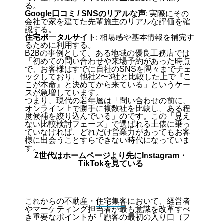
る。
Google口コミ / SNSのリアルな声
: 実際にその
会社で家を建てた先輩施主のリアルな評価を確
認する。
住宅ポータルサイト
: 相場感や基本情報を補完す
るために利用する。
B2Bの事例として、ある地域の優良工務店では
「初めての問い合わせや来場予約があった時点
で、お客様はすでに自社のSNSを隅々までチェ
ックしており、他社2〜3社と比較した上で『こ
こが本命』と決めてから来ている」というケー
スが急増しています。
つまり、現代の若年層は「問い合わせの前に、
オンライン上で勝手に複数社を比較し、ある程
度候補を絞り込んでいる」のです。この「見え
ない比較検討フェーズ」で選ばれる土俵に乗っ
ていなければ、どれだけ営業力があってもお客
様に出会うことすらできない時代になっていま
す。
Z世代はホームページより先にInstagram・
TikTokを見ている
これからの不動産・住宅集客において、経営者
やマーケティング担当者が最も意識を改革すべ
き重要なポイントが「顧客の最初の入り口（フ