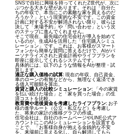
SNSで自社に興味を持ってくれたZ世代が、次に
ぶつかる大きな壁があります。それは「自分た
ちの年収で、本当にこの素敵な家を買えるのだ
ろうか？」という現実的な不安です。この資金
計画に対する不安が解消されない限り、彼らは
決して「来場予約」や「問い合わせ」という次
のステップに進んでくれません。
そこで現在、最先端の住宅会社が導入を始めて
いるのが、生成AIを活用した「住宅購入シミュ
レーション」です。これは、お客様がスマート
フォンから簡単な質問に答えるだけで、AIがパ
ーソナライズされた資金計画やライフプランを
即座に提示してくれるシステムです。
具体的には、以下のような情報をAIが整理・試
算します。
適正な購入価格の試算
: 現在の年収、自己資金、
車のローンの有無などから、無理なく返済でき
る借入可能額を算出。
賃貸と購入の比較シミュレーション
: 「今の家賃
を払い続けた場合」と「家を買った場合」の生
涯コストを比較。
教育費や老後資金を考慮したライフプラン
: お子
様の進学ルート（公立・私立など）を考慮し
た、将来の家計の推移グラフの作成。
住宅会社は、自社のホームページやLINE公式ア
カウントにこのAIシミュレーションを設置する
ことで、「お客様自身が抱える金銭的な不安
を、来場前に見える化し、自ら解消してもら