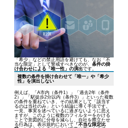
「希少」などの禁止用語を避けても、なお「不
当な限定」として警戒すべきなのが、
条件の掛
け合わせによる「唯一性」の演出
です。
複数の条件を掛け合わせて「唯一」や「希少
性」を演出しない
例えば、「A市内（条件1）」「過去2年（条件
2）」「駅徒歩2分以内（条件3）」といった複数
の条件を重ねていき、その結果として「該当す
るのは当社のみ」という結論に導く手法です。
一見、事実を述べているに過ぎないように思え
ますが、このように複数のフィルターをかける
ことで意図的に分母を減らし、自社を際立たせ
る行為は、表示規約において
「不当な限定比