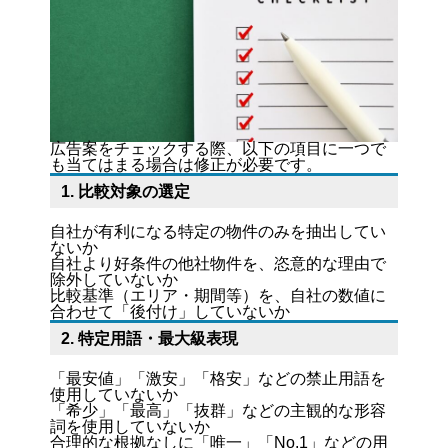
広告案をチェックする際、以下の項目に一つで
も当てはまる場合は修正が必要です。
1. 比較対象の選定
自社が有利になる特定の物件のみを抽出してい
ないか
自社より好条件の他社物件を、恣意的な理由で
除外していないか
比較基準（エリア・期間等）を、自社の数値に
合わせて「後付け」していないか
2. 特定用語・最大級表現
「最安値」「激安」「格安」などの禁止用語を
使用していないか
「希少」「最高」「抜群」などの主観的な形容
詞を使用していないか
合理的な根拠なしに「唯一」「No.1」などの用