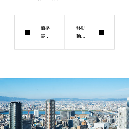
価格
移動
競争
動物
を脱
園か
却！A
ら数
Iに選
千円
ばれ
のリ
る不
スト
動産
獲得
売買
術ま
の最
で！
新基
「失
本
敗し
な