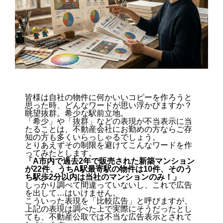
皆様は自社の物件に何かいいコピーを作ろうと
思った時、どんなワードが思い浮かびますか？
眺望抜群。希少な駅前立地。
「希少」や「抜群」などの表現が不当表示に当
たることは、不動産会社にお勤めの方ならご存
知の方も多くいらっしゃるでしょう。
とりあえずその制限を避けてこんなワードを作
ってみたとします。
「A市内で過去2年で販売された新築マンション
が22件、うちA駅最寄駅の物件は10件、そのう
ち駅歩2分以内は当社のマンションのみ！」
しっかり調べて間違っていないし、これで広告
を出して…はいけません。
こういった表現を「比較広告」と呼びますが、
上記の表現は調べた上で実際にそうだったとし
ても、不動産公取では不当な広告表示とされて