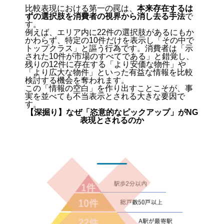
い表現」があるので注意が
比較表現における第一の罠は、
本来存在するは
必要です。反対に、「必ず
ずの選択肢を消費者の視界から消し去る手法
で
す。
表示...
例えば、エリア内に22件の選択肢があるにもか
かわらず、特定の10件だけを表示し「その中で
トップクラス」と謳う行為です。消費者は「示
された10件が市場のすべてである」と錯覚し、
残りの12件に存在する「より安価な物件」や
「より広大な物件」といった有益な情報を比較
検討する機会を奪われます。
この「情報の空白」を作り出すことこそが、事
実を並べても不当表示とされる大きな要因で
す。
【深掘り】なぜ「恣意的なピックアップ」がNG
表現とされるのか