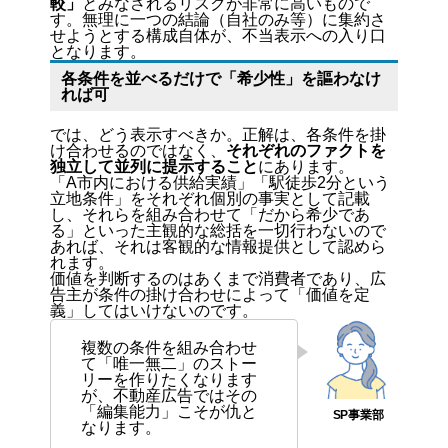
較」
とみなされるリスクが非常に高いもので
す。無理に一つの結論（自社のみ等）に集約さ
せようとする構成自体が、不当表示への入り口
となります。
各条件を並べるだけで「希少性」を謳わなけ
れば可
では、どう表示すべきか。正解は、各条件を掛
け合わせるのではなく、
それぞれのファクトを
独立して並列に提示すること
にあります。
「A市内における供給実績」「駅徒歩2分という
立地条件」をそれぞれ個別の事実として記載
し、それらを組み合わせて「だから希少であ
る」といった主観的な総括を一切行わないので
あれば、それは客観的な情報提供として認めら
れます。
価値を判断するのはあくまで消費者であり、広
告主が条件の掛け合わせによって「価値を定
義」してはいけないのです。
複数の条件を組み合わせ
て「唯一無二」のストー
リーを作りたくなります
が、不動産広告ではその
「編集能力」こそが仇と
なります。