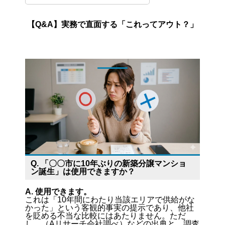
【Q&A】実務で直面する「これってアウト？」
Q. 「〇〇市に10年ぶりの新築分譲マンショ
ン誕生」は使用できますか？
A. 使用できます。
これは「10年間にわたり当該エリアで供給がな
かった」という客観的事実の提示であり、他社
を貶める不当な比較にはあたりません。ただ
し、（Aリサーチ会社調べ）などの出典と、調査