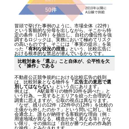
冒頭で挙げた事例のように、市場全体（22件）
という客観的な分母を出しながら、そこから特
定の条件（10件）を抽出し、自社の優位性を強
調するロジックは、実務において極めてリスク
の高いものです。そこには「事実の提示」を装
った
「有利な状況の捏造」
という、比較広告に
おける根本的な禁忌が潜んでいるからです。
比較対象を「選ぶ」こと自体が、公平性を欠
く「操作」である
不動産公正競争規約における比較広告の鉄則
は、比較対象となる物件を
「広告主の意思で選
別してはならない」
という点にあります。
例えば、「A駅最寄りの物件10件を調べた」と
いう行為。一見するとエリアを絞った合理的な
調査に思えますが、公取の視点は異なります。
「なぜ、残りの12件（22件中の12件）を比較の
土俵から外したのか？」という問いに対し、社
会通念上、誰もが納得する客観的な理由（例：
用途地域が異なる、構造が全く異なる等）がな
い限り、その抽出は「自社が勝つための作為的
な操作」とみなされます。