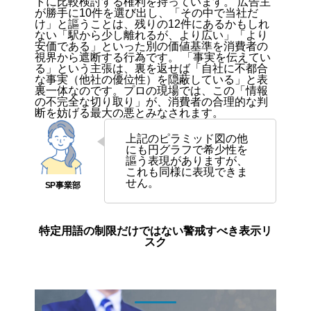
トに比較検討する権利を持っています。 広告主
が勝手に10件を選び出し、「その中で当社だ
け」と謳うことは、残りの12件にあるかもしれ
ない「駅から少し離れるが、より広い」「より
安価である」といった別の価値基準を消費者の
視界から遮断する行為です。 「事実を伝えてい
る」という主張は、裏を返せば「自社に不都合
な事実（他社の優位性）を隠蔽している」と表
裏一体なのです。プロの現場では、この「情報
の不完全な切り取り」が、消費者の合理的な判
断を妨げる最大の悪とみなされます。
上記のピラミッド図の他
にも円グラフで希少性を
謳う表現がありますが、
これも同様に表現できま
せん。
特定用語の制限だけではない警戒すべき表示リ
スク