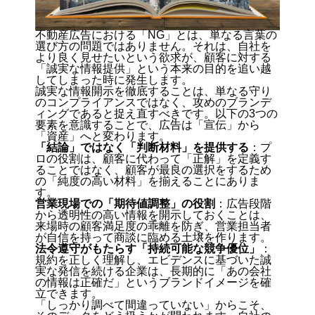
不動産広告における「NG」とは、単なる言葉の
選び方の問題ではありません。それは、自社を
より良く見せたいという欲求が、顧客に対する
「誠実な情報提供」という本来の目的を追い越
してしまった時に発生します。
誠実な情報開示を徹底することは、単なる守り
のコンプライアンスではなく、攻めのブランデ
ィングであると捉え直すべきです。以下の3つの
要素を意識することで、広告は「宣伝」から
「資産」へと変わります。
「結論」ではなく「判断材料」を提供する
：プ
ロの役割は、顧客に代わって「正解」を定義す
ることではなく、顧客が最良の選択をするため
の「純度の高い材料」を揃えることにありま
す。
営業現場での「期待値調整」の役割
：広告段階
から透明性の高い情報を開示しておくことは、
来場時の顧客満足度の乖離を防ぎ、営業担当者
が自信を持って商談に臨める土壌を作ります。
法令遵守がもたらす「持続可能な競争優位」
：
規約を正しく理解し、エビデンスに基づいた誠
実な発信を続ける企業は、長期的に「あの会社
の情報は正確だ」というブランドイメージを確
立できます。
「しっかり調べて間違っていない」からこそ、