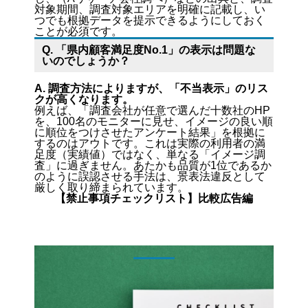
対象期間、調査対象エリアを明確に記載し、い
つでも根拠データを提示できるようにしておく
ことが必須です。
Q. 「県内顧客満足度No.1」の表示は問題な
いのでしょうか？
A. 調査方法によりますが、「不当表示」のリス
クが高くなります。
例えば、「調査会社が任意で選んだ十数社のHP
を、100名のモニターに見せ、イメージの良い順
に順位をつけさせたアンケート結果」を根拠に
するのはアウトです。これは実際の利用者の満
足度（実績値）ではなく、単なる「イメージ調
査」に過ぎません。あたかも品質が1位であるか
のように誤認させる手法は、景表法違反として
厳しく取り締まられています。
【禁止事項チェックリスト】比較広告編