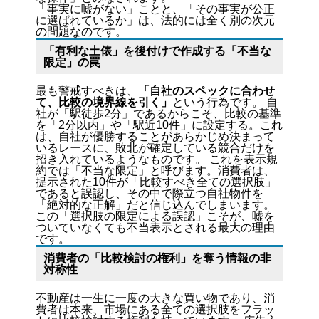
「事実に嘘がない」ことと、「その事実が公正
に選ばれているか」は、法的には全く別の次元
の問題なのです。
「有利な土俵」を後付けで作成する「不当な
限定」の罠
最も警戒すべきは、
「自社のスペックに合わせ
て、比較の境界線を引く」
という行為です。 自
社が「駅徒歩2分」であるからこそ、比較の基準
を「2分以内」や「駅近10件」に設定する。これ
は、自社が優勝することがあらかじめ決まって
いるレースに、敗北が確定している競合だけを
招き入れているようなものです。 これを表示規
約では「不当な限定」と呼びます。消費者は、
提示された10件が「比較すべき全ての選択肢」
であると誤認し、その中で際立つ自社物件を
「絶対的な正解」だと信じ込んでしまいます。
この「選択肢の限定による誤認」こそが、嘘を
ついていなくても不当表示とされる最大の理由
です。
消費者の「比較検討の権利」を奪う情報の非
対称性
不動産は一生に一度の大きな買い物であり、消
費者は本来、市場にある全ての選択肢をフラッ