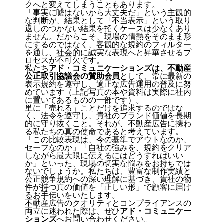
クへと変えてしまうこともあります。
「事実に嘘はないから大丈夫だ」という主観的
な判断が、結果として「不当表示」という取り
返しのつかない結果を招くケースは少なくあり
ません。だからこそ、現場の情熱をそのまま形
にするのではなく、客観的な規約のフィルター
を通し、社会的に誠実な表現へと昇華させるプ
ロセスが不可欠です。
私たち
アド・コミュニケーションズは、不動産
公正取引協議会の賛助会員
として、常に最新の
表示規約を遵守し、適正な広告運用の普及に努
めています（上記写真の本や資料は実際に社内
に置いてあるものの一部です）。
単に「売れる」ことだけを追求するのではな
く、法令を遵守し、貴社のブランド価値を長期
的に守り抜くこと。それが、不動産広告に携わ
る私たちの真の使命であると考えています。
「この比較表現は、今の基準でアウトなのか、
セーフなのか」「自社の強みを、規約をクリア
しながら最大限に伝えるにはどうすればいい
か」といった、現場の切実な悩みをお持ちでは
ないでしょうか。私たちは、豊富な制作実績と
公正競争規約への深い理解に基づき、貴社の物
件が持つ真の価値を「正しい形」で顧客に届け
るお手伝いをいたします。
不動産広告のクオリティとコンプライアンスの
両立に迷われた際は、ぜひ
アド・コミュニケー
ションズ
へお問い合わせください。