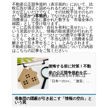
不動産公正競争規約（表示規約）において、比
較広告が適正と認められるためには、単にデー
タが正しいだけでなく、その比較手法そのもの
が
「公正かつ客観的」
でなければなりません。
消費者は、広告に書かれた数字を「市場全体の
縮図」として受け取ります。
そこに広告主側の「自社を有利に見せたい」と
いう意図が介入し、情報の取捨選択が行われて
しまうと、たとえ一つひとつの数字が事実であ
っても、全体として「不当な誘引（消費者を誤
解させて引き寄せること）」とみなされます。
不動産公取について、禁止用語についての内容
はこちらの記事をご覧ください↓
後悔する前に対策！不動
産の公正競争規約を広告
不動産広告を出す際には
会社が徹底解説
「日本一の○○」「激安」な
ど、不動産をより良くみせ
られる表現を使いたくなり
ますよね。 しかし、不動産
母集団の隠蔽が引き起こす「情報の空白」と
いう罠
広告には「使ってはいけな