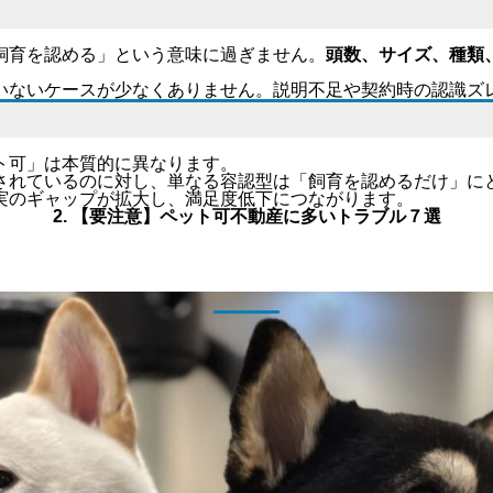
飼育を認める」という意味に過ぎません。
頭数、サイズ、種類
いないケースが少なくありません。説明不足や契約時の認識ズ
ト可」は本質的に異なります。
されているのに対し、単なる容認型は「飼育を認めるだけ」
に
実のギャップが拡大し、満足度低下につながります。
2. 【要注意】ペット可不動産に多いトラブル７選