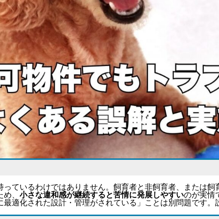
持っているわけではありません。飼育者と非飼育者、または飼
ため、
小さな違和感が継続すると苦情に発展しやすい
のが実情
に最適化された設計・管理がされている」ことは別問題
です。