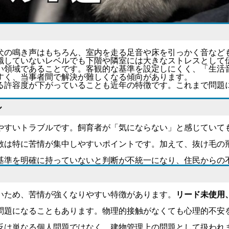
犬の鳴き声はもちろん、室内を走る足音や床を引っかく音など
識していないレベルでも下階や隣室には大きなストレスとして
い領域であることです。客観的な基準を設定しにくく、「生活
すく、当事者間で解決が難しくなる傾向があります。
る許容度が下がっていることも近年の特徴です。これまで問題
ル
やすいトラブルです。飼育者が「気にならない」と感じていて
散は特に苦情が集中しやすいポイント
です。加えて、抜け毛の
基準を明確に持っていないと判断が不統一になり、住民からの
いため、苦情が強くなりやすい特徴があります。
リード未使用
問題になることもあります。物理的接触がなくても心理的不安
反は単なる個人問題ではなく、建物管理上の問題として扱われ