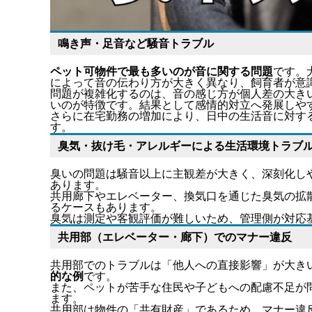
鳴き声・足音など騒音トラブル
ペット可物件で最も多いのが音に関する問題
です。
によって音の伝わり方が大きく異なり、
飼育者が意
問題が複雑化するのは、音の感じ方が個人差の大き
いのが特徴です。結果として感情的対立へ発展しや
さらに在宅勤務の増加により、日中の生活音に対す
す。
臭気・抜け毛・アレルギーによる生活環境トラブ
臭いの問題は騒音以上に主観差が大きく、深刻化し
あります。
共用廊下やエレベーター、換気口を通じた臭気の拡
るケースもあります。
臭気は測定や客観評価が難しいため、管理側が対応
共用部（エレベーター・廊下）でのマナー違反
共用部でのトラブルは「他人への直接影響」が大き
的な例
です。
また、ペットが苦手な住民や子どもへの配慮不足が
ます。
共用部は物件の「共有財産」であるため、マナー違