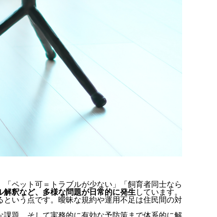
、「ペット可＝トラブルが少ない」「飼育者同士なら
ル解釈など、多様な問題が日常的に発生
しています。
るという点です。曖昧な規約や運用不足は住民間の対
な課題、そして実務的に有効な予防策
まで体系的に解