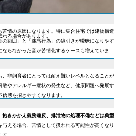
も苦情の原因になります。特に集合住宅では建物構造
伝わる
場合があります。
音の範囲」と「迷惑行為」の線引きが曖昧になりやす
にならなかった音が苦情化するケースも増えていま
も、非飼育者にとっては耐え難いレベルとなることが
飛散やアレルギー症状の発生など、健康問題へ発展す
不信感を招きやすくなります。
、抱きかかえ義務違反、排泄物の処理不備などは典型
を与える場合、苦情として扱われる可能性が高くなり
ます。