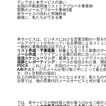
テレアポと本サービスの違い
全国の不動産関連リストとアプローチ事業例
実際のメールアプローチ事例3選
本サービスの流れと実施料金
最後に、私たちができる事
本サービスは、ビジネスにおける営業活動の一部を
ールアカウントが分かっている企業様によるコミュ
一般的な業務内容は以下のようになります。
リスト作成・予算提案
：対象となるリスト顧客のデ
メール作成
：クライアント企業の目的に沿ったメー
送信スケジューリング
：最適なタイミングでメール
追跡とレポーティング
：メールが送信された後、開
PDCA
：これにより、次回のメールマーケティング
A/B
テスト
：どのメールが受け取り手にとって最も
す。
(3
ヶ月契約の場合
)
以上の内容が主なサービスとなりますが、私たちの
次章では、他の営業代行メールサービスと何が違う
では、本サービスが他社様と何が違うのかをご紹介