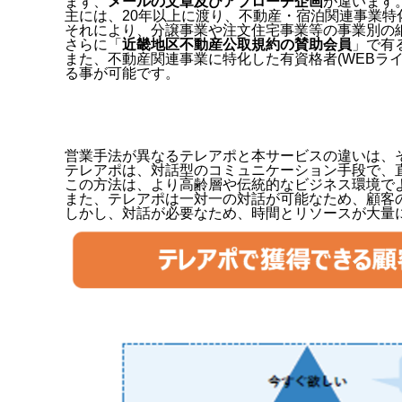
まず、
メールの文章及びアプローチ企画
が違います
主には、20年以上に渡り、不動産・宿泊関連事業
それにより、分譲事業や注文住宅事業等の事業別の
さらに「
近畿地区不動産公取規約の賛助会員
」で有
また、不動産関連事業に特化した有資格者(WEBラ
る事が可能です。
営業手法が異なるテレアポと本サービスの違いは、
テレアポは、対話型のコミュニケーション手段で、
この方法は、より高齢層や伝統的なビジネス環境で
また、テレアポは一対一の対話が可能なため、顧客
しかし、対話が必要なため、時間とリソースが大量