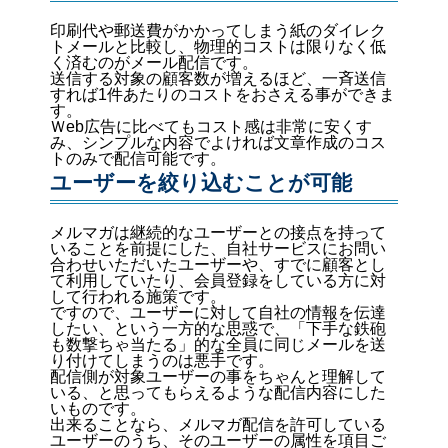
印刷代や郵送費がかかってしまう紙のダイレク
トメールと比較し、物理的コストは限りなく低
く済むのがメール配信です。
送信する対象の顧客数が増えるほど、一斉送信
すれば1件あたりのコストをおさえる事ができま
す。
Ｗeb広告に比べてもコスト感は非常に安くす
み、シンプルな内容でよければ文章作成のコス
トのみで配信可能です。
ユーザーを絞り込むことが可能
メルマガは継続的なユーザーとの接点を持って
いることを前提にした、自社サービスにお問い
合わせいただいたユーザーや、すでに顧客とし
て利用していたり、会員登録をしている方に対
して行われる施策です。
ですので、ユーザーに対して自社の情報を伝達
したい、という一方的な思惑で、「下手な鉄砲
も数撃ちゃ当たる」的な全員に同じメールを送
り付けてしまうのは悪手です。
配信側が対象ユーザーの事をちゃんと理解して
いる、と思ってもらえるような配信内容にした
いものです。
出来ることなら、メルマガ配信を許可している
ユーザーのうち、そのユーザーの属性を項目ご