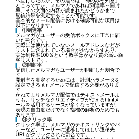
へ直行したのか、その運命は「神のみぞ知る」
ところですが、メルマガであれば到達率～開封
率、その文面の内容が読まれたかどうかまで、
配信結果を測定することが可能です。
基本的なメール配信における確認可能な項目は
以下になります。
①到達率
メルマガがユーザーの受信ボックスに正常に届
いた割合です。
実際には使われていないメールアドレスなどが
リストに含まれている場合が少なからずあり、
実は到達率100％という数字はかなり質の高い顧
客リストです。
②開封率
受信したメルマガをユーザーが開封した割合で
す。
開封率を測定するためには、計測パラメータを
設定できるhtmlメールで配信する必要がありま
す。
かねてよりメルマガ配信ではテキストメールよ
りも、リッチなクリエイティブが使えるhtmlメ
ールを活用するケースが多くなっていますが、
表現の自由度だけでなく指標の解析のためでも
あります。
③クリック率
クリック率は、メルマガのテキストリンクやバ
ナーなど、ユーザーに遷移してほしい遷移先
URLがクリックされた割合です。