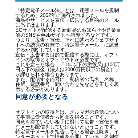
「特定電子メール法」とは、迷惑メールを規制
するため、2002年に施行されました。
商品やサービスを宣伝・広告する目的のメール
に当てはまります。
ECサイトが配信する新商品のお知らせや営業目
的のSNSやWebサイトへ誘導するなどです。
つまり、広告・宣伝、それに関わるウェブサイ
トへの誘導の有無で「特定電子メール」に該当
するか判断しています。
宣伝・広告する目的で配信する際には、オプト
インの取得とオプトアウトが必要です。
これを怠った場合、「1年以下の懲役又は100万
円以下の罰金（法人は3000万円以下の罰金）」
が課せられる場合もあります。
また、配信する内容に、配信者の氏名、名称、
住所、電話番号、問い合わせ先などを正しく表
示する必要があります。
同意が必要となる
オプトインの取得とは、メルマガの送信につい
て事前に受信者から同意を得ることです。
同意を得ていない相手に対して広告・宣伝を含
むメール配信をしていけないということです。
特定電子メールを拒否している場合は除き、イ
ンターネット上で情報を公開している、名刺交