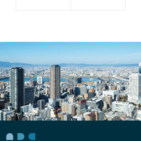
告に
界に
つい
おけ
て解
るデ
説！
ジタ
種類
ル革
や出
命！
稿方
不動
法・
産テ
運用
ック
時の
の重
コツ
要
性。