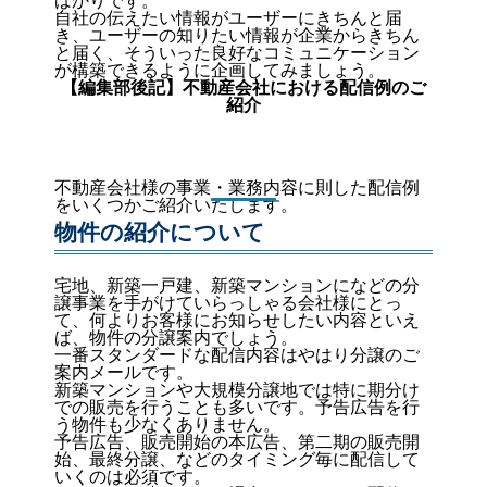
ばかりです。
自社の伝えたい情報がユーザーにきちんと届
き、ユーザーの知りたい情報が企業からきちん
と届く、そういった良好なコミュニケーション
が構築できるように企画してみましょう。
【編集部後記】不動産会社における配信例のご
紹介
不動産会社様の事業・業務内容に則した配信例
をいくつかご紹介いたします。
物件の紹介について
宅地、新築一戸建、新築マンションになどの分
譲事業を手がけていらっしゃる会社様にとっ
て、何よりお客様にお知らせしたい内容といえ
ば、物件の分譲案内でしょう。
一番スタンダードな配信内容はやはり分譲のご
案内メールです。
新築マンションや大規模分譲地では特に期分け
での販売を行うことも多いです。予告広告を行
う物件も少なくありません。
予告広告、販売開始の本広告、第二期の販売開
始、最終分譲、などのタイミング毎に配信して
いくのは必須です。