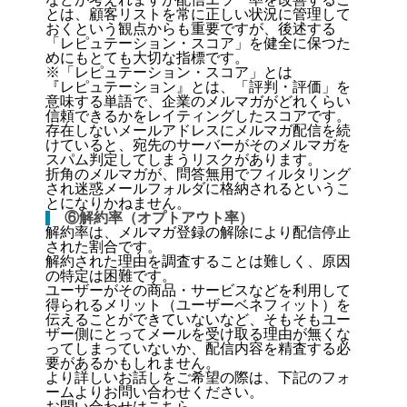
とは、顧客リストを常に正しい状況に管理して
おくという観点からも重要ですが、後述する
「レピュテーション・スコア」を健全に保つた
めにもとても大切な指標です。
※「レピュテーション・スコア」とは
『レピュテーション』とは、「評判・評価」を
意味する単語で、企業のメルマガがどれくらい
信頼できるかをレイティングしたスコアです。
存在しないメールアドレスにメルマガ配信を続
けていると、宛先のサーバーがそのメルマガを
スパム判定してしまうリスクがあります。
折角のメルマガが、問答無用でフィルタリング
され迷惑メールフォルダに格納されるというこ
とになりかねません。
⑥解約率（オプトアウト率）
解約率は、メルマガ登録の解除により配信停止
された割合です。
解約された理由を調査することは難しく、原因
の特定は困難です。
ユーザーがその商品・サービスなどを利用して
得られるメリット（ユーザーベネフィット）を
伝えることができていないなど、そもそもユー
ザー側にとってメールを受け取る理由が無くな
ってしまっていないか、配信内容を精査する必
要があるかもしれません。
より詳しいお話しをご希望の際は、下記のフォ
ームよりお問い合わせください。
お問い合わせはこちら