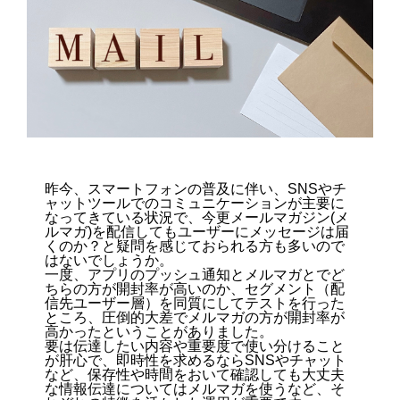
昨今、スマートフォンの普及に伴い、SNSやチ
ャットツールでのコミュニケーションが主要に
なってきている状況で、今更メールマガジン(メ
ルマガ)を配信してもユーザーにメッセージは届
くのか？と疑問を感じておられる方も多いので
はないでしょうか。
一度、アプリのプッシュ通知とメルマガとでど
ちらの方が開封率が高いのか、セグメント（配
信先ユーザー層）を同質にしてテストを行った
ところ、圧倒的大差でメルマガの方が開封率が
高かったということがありました。
要は伝達したい内容や重要度で使い分けること
が肝心で、即時性を求めるならSNSやチャット
など、保存性や時間をおいて確認しても大丈夫
な情報伝達についてはメルマガを使うなど、そ