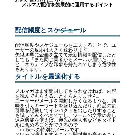
メルマガ配信を効果的に運用するポイント
配信頻度とスケジュール
配信頻度やスケジュールを工夫することで、ユ
ーザーの反応は大きく変わります。
矢継ぎ早に企画を立てて最新情報を配信したと
しても「また同じ業者からメールが届いた…」
と、ネガティブな印象を持たれてしまう危険性
もあります。
タイトルを最適化する
メルマガはまず開封してもらわなければ、内容
を読んでもらえることすらありません。
ユーザーがメールを開封したくなるような、興
味を引くキーワードを盛り込んだり、商品の割
引率を記載してインパクトを出したりすること
も試してみるべきですし、ツールの文章の差し
込み機能を使えば、宛先の個人名などもタイト
ルに含めることができるので
「○○様への特別なメールです」
といった演出をすることも開封率を高めること