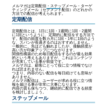
メルマガは定期配信・ステップメール・ターゲ
ティングメール（セグメント配信）のどれかの
方法での配信が考えられます。
定期配信
定期配信とは、1日に1回・1週間に1回・2週間
に1回というように、定期的に配信をする方法で
す。配信の頻度を数カ月に1回・1年に1回のよう
な、スパンが長過ぎるのはおすすめしません。
一般的に、先ほども触れましたが、接触頻度が
高い方が印象アップにつながります。
関係性構築のため毎日配信をするのが最も効果
的という考えもありますが、これはコンテンツ
が充実している事が前提です。
メルマガは、顧客にとって役に立つ情報でなけ
れば読まれません。
つまり、内容のない配信を毎日続けても意味が
ありません。
メルマガ配信は、ユーザーが求める役に立つ情
報を届ける事が非常に大事になります。
内容の質も保ちつつ、継続的に配信できる頻度
を検討しましょう。
ステップメール