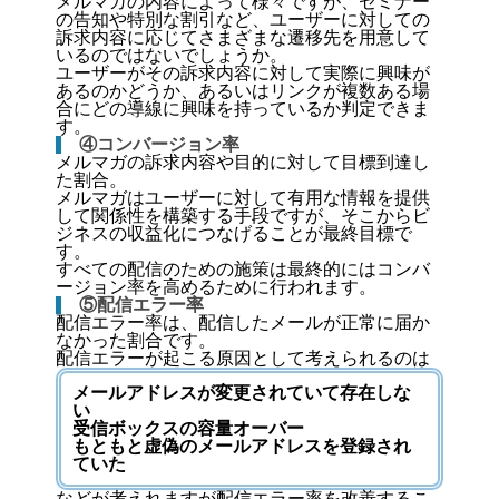
メルマガの内容によって様々ですが、セミナー
の告知や特別な割引など、ユーザーに対しての
訴求内容に応じてさまざまな遷移先を用意して
いるのではないでしょうか。
ユーザーがその訴求内容に対して実際に興味が
あるのかどうか、あるいはリンクが複数ある場
合にどの導線に興味を持っているか判定できま
す。
④コンバージョン率
メルマガの訴求内容や目的に対して目標到達し
た割合。
メルマガはユーザーに対して有用な情報を提供
して関係性を構築する手段ですが、そこからビ
ジネスの収益化につなげることが最終目標で
す。
すべての配信のための施策は最終的にはコンバ
ージョン率を高めるために行われます。
⑤配信エラー率
配信エラー率は、配信したメールが正常に届か
なかった割合です。
配信エラーが起こる原因として考えられるのは
メールアドレスが変更されていて存在しな
い
受信ボックスの容量オーバー
もともと虚偽のメールアドレスを登録され
ていた
などが考えれますが配信エラー率を改善するこ