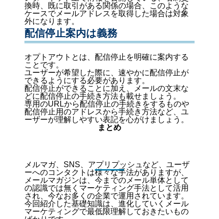
換時、既に取引がある関係の場合、このような
ケースでメールアドレスを取得した場合は対象
外になります。
配信停止案内は義務
オプトアウトとは、配信停止を明確に案内する
ことです。
ユーザーが希望した際に、速やかに配信停止が
できるようにする必要があります。
配信停止ができることに加え、メールの文末な
どに配信停止の手続き方法も載せましょう。
専用のURLから配信停止の手続きをするものや
配信停止用のアドレスから手続き方法など、ユ
ーザーが理解しやすい表記を心がけましょう。
まとめ
メルマガ、SNS、アプリプッシュなど、ユーザ
ーへのコンタクトは様々な手法がありますが、
メールマガジンは、今までのメール単体として
の認識では無くマーケティング手法として活用
され、今なお多くの企業で運用されています。
今回紹介した基礎知識は、進化していくメール
マーケティングで最低限理解しておきたいもの