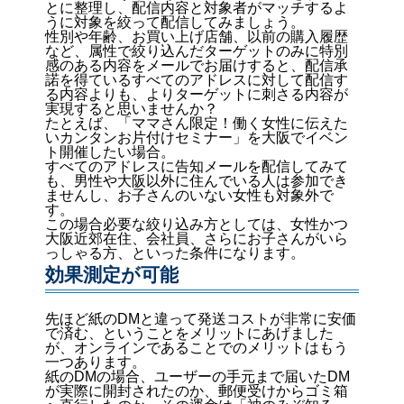
とに整理し、配信内容と対象者がマッチするよ
うに対象を絞って配信してみましょう。
性別や年齢、お買い上げ店舗、以前の購入履歴
など、属性で絞り込んだターゲットのみに特別
感のある内容をメールでお届けすると、配信承
諾を得ているすべてのアドレスに対して配信す
る内容よりも、よりターゲットに刺さる内容が
実現すると思いませんか？
たとえば、「ママさん限定！働く女性に伝えた
いカンタンお片付けセミナー」を大阪でイベン
ト開催したい場合。
すべてのアドレスに告知メールを配信してみて
も、男性や大阪以外に住んでいる人は参加でき
ませんし、お子さんのいない女性も対象外で
す。
この場合必要な絞り込み方としては、女性かつ
大阪近郊在住、会社員、さらにお子さんがいら
っしゃる方、といった条件になります。
効果測定が可能
先ほど紙のDMと違って発送コストが非常に安価
で済む、ということをメリットにあげました
が、オンラインであることでのメリットはもう
一つあります。
紙のDMの場合、ユーザーの手元まで届いたDM
が実際に開封されたのか、郵便受けからゴミ箱