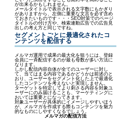
が出来るかもしれません。
メールタイトルで表示される文字数にもかぎり
がありますから、左側に重要な文言を必ず含め
ておきたいものです・・・SEO対策でのページ
タイトルの付け方や、検索連動広告での広告見
出しの考え方と同じですね。
セグメントごとに最適化されたコ
ンテンツを配信する
メルマガ運用で成果の最大化を狙うには、登録
会員に一斉配信するのが最も母数が多い方法に
なります。
しかし配信内容自体が全てのユーザーに対し
て、当てはまる内容であるかどうかは前述のと
おり、ユーザーをセグメント化した上で最適化
したコンテンツを考えないと実現しません。
ターゲットを特定してより刺さる内容を対象ユ
ーザーにのみ届けることも、マーケティングに
おいては重要とになってきます。
対象ユーザーが具体的にイメージしやすいほう
が、メルマガを作成する際もコンテンツを魅力
的なものにしやすくなるでしょう。
メルマガの配信方法