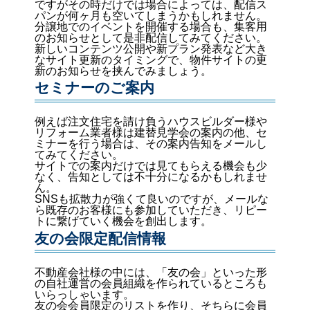
ですがその時だけでは場合によっては、配信ス
パンが何ヶ月も空いてしまうかもしれません。
分譲地でのイベントを開催する場合も、集客用
のお知らせとして是非配信してみてください。
新しいコンテンツ公開や新プラン発表など大き
なサイト更新のタイミングで、物件サイトの更
新のお知らせを挟んでみましょう。
セミナーのご案内
例えば注文住宅を請け負うハウスビルダー様や
リフォーム業者様は建替見学会の案内の他、セ
ミナーを行う場合は、その案内告知をメールし
てみてください。
サイトでの案内だけでは見てもらえる機会も少
なく、告知としては不十分になるかもしれませ
ん。
SNSも拡散力が強くて良いのですが、メールな
ら既存のお客様にも参加していただき、リピー
トに繋げていく機会を創出します。
友の会限定配信情報
不動産会社様の中には、「友の会」といった形
の自社運営の会員組織を作られているところも
いらっしゃいます。
友の会会員限定のリストを作り、そちらに会員