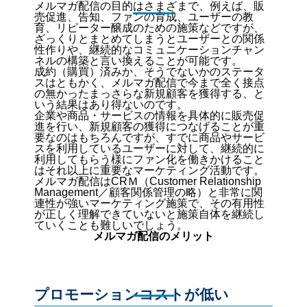
メルマガ配信の目的はさまざまで、例えば、販
売促進、告知、ファンの育成、ユーザーの教
育、リピーター醸成のための施策などですが、
ざっくりとまとめてしまうとユーザーとの関係
性作りや、継続的なコミュニケーションチャン
ネルの構築と言い換えることが可能です。
成約（購買）済みか、そうでないかのステータ
スはともかく、メルマガ配信で今まで全く接点
の無かったまっさらな新規顧客を獲得する、と
いう結果はあり得ないのです。
企業や商品・サービスの情報を具体的に販売促
進を行い、新規顧客の獲得につなげることが重
要なのはもちろんですが、すでに商品やサービ
スを利用しているユーザーに対して、継続的に
利用してもらう様にファン化を働きかけること
はそれ以上に重要なマーケティング活動です。
メルマガ配信はCRＭ（Customer Relationship
Management／顧客関係管理の略）と非常に関
連性が強いマーケティング施策で、その有用性
が正しく理解できていないと施策自体を継続し
ていくことも難しいでしょう。
メルマガ配信のメリット
プロモーションコストが低い