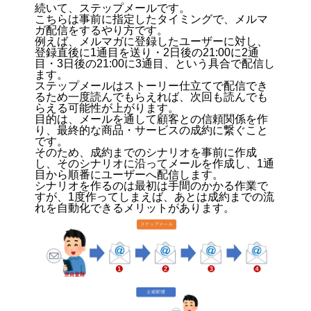
続いて、ステップメールです。
こちらは事前に指定したタイミングで、メルマ
ガ配信をするやり方です。
例えば、メルマガに登録したユーザーに対し、
登録直後に1通目を送り・2日後の21:00に2通
目・3日後の21:00に3通目、という具合で配信し
ます。
ステップメールはストーリー仕立てで配信でき
るため一度読んでもらえれば、次回も読んでも
らえる可能性が上がります。
目的は、メールを通して顧客との信頼関係を作
り、最終的な商品・サービスの成約に繋ぐこと
です。
そのため、成約までのシナリオを事前に作成
し、そのシナリオに沿ってメールを作成し、1通
目から順番にユーザーへ配信します。
シナリオを作るのは最初は手間のかかる作業で
すが、1度作ってしまえば、あとは成約までの流
れを自動化できるメリットがあります。