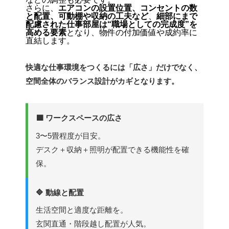
さらに、
エアコンの設置位置、コンセントの数
と配置、可動棚や収納の工夫など
、
細部にまで
配慮された仕事部屋は“職場としての完成度”を
高める要素
となり、物件の付加価値や成約率に
直結します。
快適な仕事環境をつくるには「広さ」だけでなく、
空間全体のバランス設計がカギとなります。
🟩 ワークスペースの広さ
3〜5畳程度が目安。
デスク＋収納＋照明が配置できる機能性を確
保。
🔷 動線と配置
生活空間と適度な距離を。
玄関直通・階段越し配置が人気。