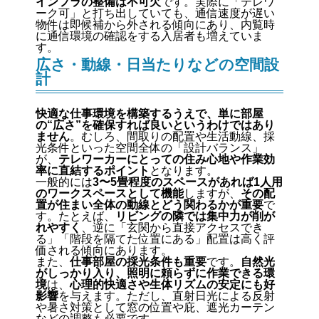
インフラの整備は不可欠
です。実際に「テレワ
ーク可」と打ち出していても、通信速度が遅い
物件は即候補から外される傾向にあり、内覧時
に通信環境の確認をする入居者も増えていま
す。
広さ・動線・日当たりなどの空間設
計
快適な仕事環境を構築するうえで、単に部屋
の“広さ”を確保すれば良いというわけではあり
ません
。むしろ、間取りの配置や生活動線、採
光条件といった空間全体の「設計バランス」
が、
テレワーカーにとっての住み心地や作業効
率に直結するポイント
となります。
一般的には
3〜5畳程度のスペースがあれば1人用
のワークスペースとして機能
しますが、
その配
置が住まい全体の動線とどう関わるかが重要
で
す。たとえば、
リビングの隣では集中力が削が
れやすく
、逆に「玄関から直接アクセスでき
る」「階段を隔てた位置にある」配置は高く評
価される傾向にあります。
また、
仕事部屋の採光条件も重要
です。
自然光
がしっかり入り、照明に頼らずに作業できる環
境
は、
心理的快適さや生体リズムの安定にも好
影響
を与えます。ただし、直射日光による反射
や暑さ対策として窓の位置や庇、遮光カーテン
などの調整も必要です。