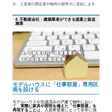
が、入居者の満足度や物件の競争力に直結します。
4. 不動産会社・建築業者ができる提案と販促
施策
モデルハウスに「仕事部屋」専用区
画を設ける
モデルハウスや完成済みの戸建て物件におい
て、
実際に家具や照明を備えた「仕事部屋」を
再現すること
は、入居希望者にとって非常に強