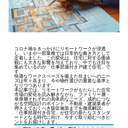
コロナ禍をきっかけにリモートワークが浸透
し、いまや一部業種では日常的な働き方として
定着しました。この変化は、住宅に対する価値
観にも大きな影響を与えており、中でも注目を
集めているのが「仕事部屋付き戸建て住宅」で
す。
快適なワークスペースを備えた住まいへのニー
ズは年々高まり、今や物件選びの重要な基準と
なりつつあります。
本記事では、リモートワークがもたらした住宅
市場の変化を読み解きながら、ファミリー層・
単身層それぞれの具体的なニーズ、成約につな
がる空間設計のポイント、不動産・建築業者が
押さえておくべき販促施策までを徹底解説。
「仕事部屋付き住宅」が住宅の新たなスタンダ
ードとなる時代に向け、今すぐ取り組むべきヒ
ントをお届けします。