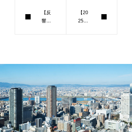
【反
【20
響⚪︎
25年
倍⁉︎】
版】
中古
コワ
戸建
ーキ
てが
ング
売れ
スペ
ない
ース
理由
管理
と改
の成
善策
功戦
を徹
略を
底解
徹底
説！
解説