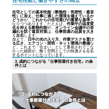
住宅性能と働きやすさの両立
住宅としての基本性能（断熱性・気密性・遮音
性）に加え、仕事に適した環境を備えているか
どうか
が、
これからの住宅選びの重要な基準
と
なりつつあります。たとえば、
作業中の温度変
化を抑える断熱性能
や、
オンライン会議中の音
漏れを防ぐ遮音対策
は、
仕事部屋の品質を大き
く左右
します。
加えて、
日中の光の入り方、作業デスクを置け
る広さ、エアコン・照明・ネット環境の整備
な
ど、これまで「住まい」として重視されてこな
かった細部が、働く空間としての快適さを左右
するポイントになっています。
3. 成約につながる「仕事部屋付き住宅」の条
件とは