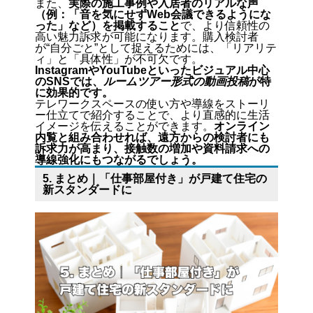
また、
実際の施工事例や入居者のリアルな声
（例：「音を気にせずWeb会議できるようにな
った」など）を掲載すること
で、より信頼性の
高い魅力訴求が可能になります。購入検討者
が“自分ごと”として捉えるためには、「リアリテ
ィ」と「具体性」が不可欠です。
InstagramやYouTubeといったビジュアル中心
のSNSでは、
ルームツアー形式の動画投稿
が特
に効果的です。
テレワークスペースの使い方や導線をストーリ
ー仕立てで紹介することで、より直感的に生活
イメージを伝えることができます。
オンライン
内覧と組み合わせれば、遠方からの検討者にも
訴求力が高まり、接触数の増加や資料請求への
導線強化にもつながるでしょう。
5. まとめ｜「仕事部屋付き」が戸建て住宅の
新スタンダードに