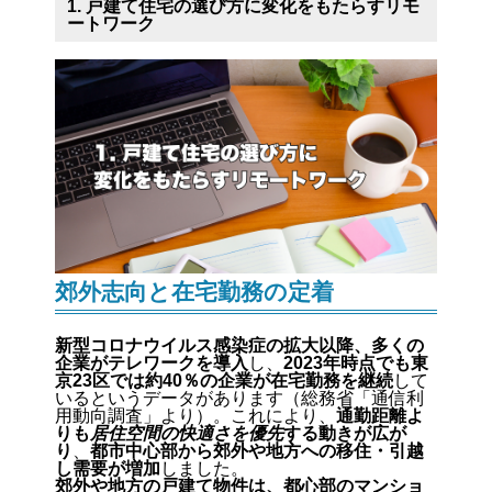
1. 戸建て住宅の選び方に変化をもたらすリモ
ートワーク
郊外志向と在宅勤務の定着
新型コロナウイルス感染症の拡大以降、多くの
企業がテレワークを導入
し、
2023年時点でも東
京23区では約40％の企業が在宅勤務を継続
して
いるというデータがあります（総務省「通信利
用動向調査」より）。これにより、
通勤距離よ
りも
居住空間の快適さを優先
する動きが広が
り
、
都市中心部から郊外や地方への移住・引越
し需要が増加
しました。
郊外や地方の戸建て物件は、都心部のマンショ