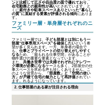
ンと比較して広さや自由度の面で優れており、
在宅勤務との親和性が高い
とされています。と
くに
庭付きや駐車スペースありといった“暮らし
の質”に直結する要素が評価される傾向
にありま
す。
ファミリー層・単身層それぞれのニ
ーズ
ファミリー層では、
子ども部屋とは別にもう一
部屋“仕事専用スペース”を確保したい
という希
望が多く見られます。一方、単身者の場合で
も、
仕事とプライベートの切り替えがしやすく
なる
ため、「籠もれる仕事空間」があることが
物件選びの重要な要素となっています。
また、
共働き世帯では夫婦それぞれにテレワー
ク環境が必要になる
ケースも多く、2部屋分の仕
事スペースを求める声も珍しくありません。こ
のような背景から、
「部屋数」と「空間の使い
方」が戸建て住宅の魅力として再評価
されてい
ます。れるようになっています。
2. 仕事部屋のある家が注目される理由