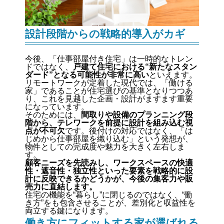
設計段階からの戦略的導入がカギ
今後、「仕事部屋付き住宅」は一時的なトレン
ドではなく、
戸建て住宅における“新たなスタン
ダード”となる可能性が非常に高い
といえます。
リモートワークが定着した現代では、「働ける
家」であることが住宅選びの基準となりつつあ
り、これを見越した企画・設計がますます重要
になっています。
そのためには、
間取りや設備のプランニング段
階から、テレワークを前提に設計を組み込む視
点が不可欠
です。後付けの対応ではなく、「は
じめから仕事部屋を織り込む」という発想が、
物件としての完成度や魅力を大きく左右しま
す。
顧客ニーズを先読みし、ワークスペースの快適
性・遮音性・独立性といった要素を戦略的に設
計に反映できるかどうかが、今後の集客力や販
売力に直結します。
住宅の機能を“暮らし”に閉じるのではなく、“働
き方”をも包含させることが、差別化と収益性を
両立する鍵になります。
働き方にフィットする家が選ばれる