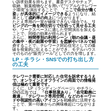
い訴求効果を持ちます。書斎デスクやチェア、
収納、観葉植物などを用いて“リアルなテレワー
ク環境”を演出することで、
「ここで自分が働く
姿」が具体的にイメージできる
ようになり、結
果として
成約率の向上
につながります。
たとえ専用の一室が確保できない場合でも、
リ
ビングの一角を間仕切りで仕切って見せる工夫
や、ワークスペースに適した空間演出を加える
ことで、同様の効果が得られます。
さらに、
時間帯別の利用シーン（朝の会議・昼
の集中・夜の副業や学習）を図解やパネルで紹
介
することで、テレワーク対応住宅としての価
値を視覚的に伝えることができ、モデルハウス
そのものが“販売ツール”としての力を増します。
LP・チラシ・SNSでの打ち出し方
の工夫
テレワーク需要に対応した住宅を訴求するうえ
で、オンラインとオフラインの両面での情報発
信は極めて重要です。
とくに、LP（ランディングページ）やチラシ、
SNS広告では、
「仕事部屋あり」「在宅勤務に
最適」「テレワーク専用空間」などのキーワー
ドや視認性の高いアイコン
を戦略的に活用する
ことで、第一印象からの興味喚起につながりま
す。