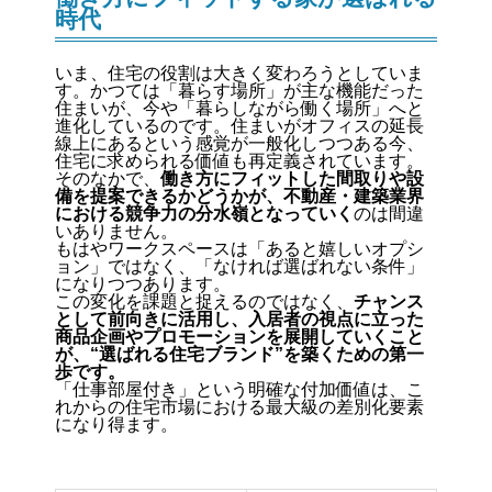
時代
いま、住宅の役割は大きく変わろうとしていま
す。かつては「暮らす場所」が主な機能だった
住まいが、今や「暮らしながら働く場所」へと
進化しているのです。住まいがオフィスの延長
線上にあるという感覚が一般化しつつある今、
住宅に求められる価値も再定義されています。
そのなかで、
働き方にフィットした間取りや設
備を提案できるかどうかが、不動産・建築業界
における競争力の分水嶺となっていく
のは間違
いありません。
もはやワークスペースは「あると嬉しいオプシ
ョン」ではなく、「なければ選ばれない条件」
になりつつあります。
この変化を課題と捉えるのではなく、
チャンス
として前向きに活用し、入居者の視点に立った
商品企画やプロモーションを展開していくこと
が、“選ばれる住宅ブランド”を築くための第一
歩です。
「仕事部屋付き」という明確な付加価値は、こ
れからの住宅市場における最大級の差別化要素
になり得ます。