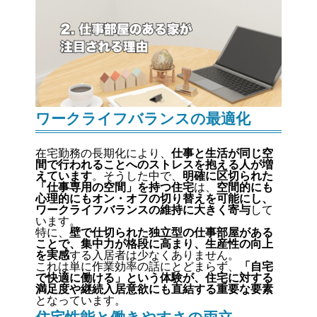
ワークライフバランスの最適化
在宅勤務の長期化により、
仕事と生活が同じ空
間で行われることへのストレスを抱える人が増
えています
。そうした中で、
明確に区切られた
「仕事専用の空間」を持つ住宅
は、
空間的にも
心理的にもオン・オフの切り替えを可能にし、
ワークライフバランスの維持に大きく寄与
して
います。
特に、
壁で仕切られた独立型の仕事部屋がある
ことで、集中力が格段に高まり、生産性の向上
を実感
する入居者は少なくありません。
これは単に作業効率の話にとどまらず、
「自宅
で快適に働ける」という体験が、住宅に対する
満足度や継続入居意欲にも直結する重要な要素
となっています。