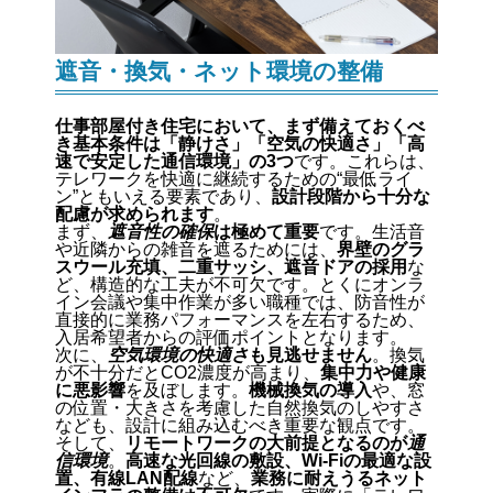
遮音・換気・ネット環境の整備
仕事部屋付き住宅において、まず備えておくべ
き基本条件は「静けさ」「空気の快適さ」「高
速で安定した通信環境」の3つ
です。これらは、
テレワークを快適に継続するための“最低ライ
ン”ともいえる要素であり、
設計段階から十分な
配慮が求められます
。
まず、
遮音性の確保
は極めて重要
です。生活音
や近隣からの雑音を遮るためには、
界壁のグラ
スウール充填、二重サッシ、遮音ドアの採用
な
ど、構造的な工夫が不可欠です。とくにオンラ
イン会議や集中作業が多い職種では、防音性が
直接的に業務パフォーマンスを左右するため、
入居希望者からの評価ポイントとなります。
次に、
空気環境の快適さ
も見逃せません
。換気
が不十分だとCO2濃度が高まり、
集中力や健康
に悪影響
を及ぼします。
機械換気の導入
や、窓
の位置・大きさを考慮した自然換気のしやすさ
なども、設計に組み込むべき重要な観点です。
そして、
リモートワークの大前提となるのが
通
信環境
。
高速な光回線の敷設、Wi-Fiの最適な設
置、有線LAN配線
など、
業務に耐えうるネット