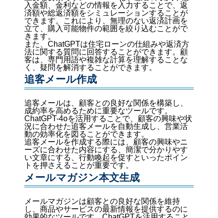
入金額、金利などの情報を入力することで、返
済額や総返済額をシミュレーションすることが
できます。これにより、無理のない返済計画を
立て、購入可能物件の範囲を絞り込むことがで
きます。
また、ChatGPTは住宅ローンの仕組みや返済方
法に関する質問に回答することができます。顧
客は、専門用語や複雑な計算を理解することな
く、疑問を解消することができます。
追客メール作成
追客メールは、顧客との良好な関係を構築し、
成約率を高めるために重要なツールです。
ChatGPT-4oを活用することで、顧客の興味や状
況に合わせた追客メールを自動生成し、営業活
動の効率化を図ることができます。
追客メールを作成する際には、顧客の興味やニ
ーズに合わせた内容にする、簡潔で分かりやす
い文章にする、行動喚起を促すといったポイン
トを押さえることが重要です。
メールマガジン本文生成
メールマガジンは顧客との良好な関係を維持
し、商品やサービスの最新情報を提供するのに
効果的なツールです。ChatGPTを活用すること