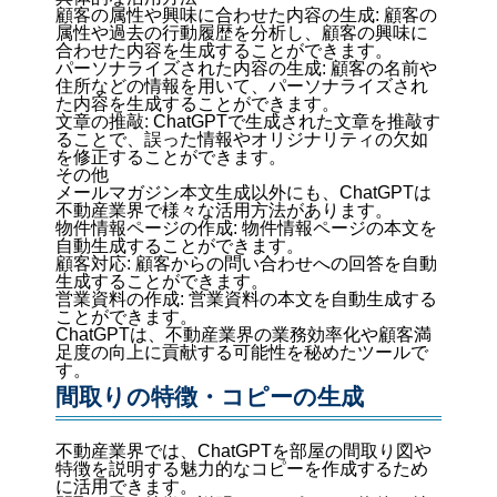
顧客の属性や興味に合わせた内容の生成: 顧客の
属性や過去の行動履歴を分析し、顧客の興味に
合わせた内容を生成することができます。
パーソナライズされた内容の生成: 顧客の名前や
住所などの情報を用いて、パーソナライズされ
た内容を生成することができます。
文章の推敲: ChatGPTで生成された文章を推敲す
ることで、誤った情報やオリジナリティの欠如
を修正することができます。
その他
メールマガジン本文生成以外にも、ChatGPTは
不動産業界で様々な活用方法があります。
物件情報ページの作成: 物件情報ページの本文を
自動生成することができます。
顧客対応: 顧客からの問い合わせへの回答を自動
生成することができます。
営業資料の作成: 営業資料の本文を自動生成する
ことができます。
ChatGPTは、不動産業界の業務効率化や顧客満
足度の向上に貢献する可能性を秘めたツールで
す。
間取りの特徴・コピーの生成
不動産業界では、ChatGPTを部屋の間取り図や
特徴を説明する魅力的なコピーを作成するため
に活用できます。