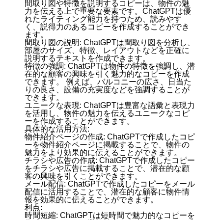
間取り図や特徴を説明するコピーは、物件の魅
力を伝える上で重要な要素です。ChatGPTは優
れたライティング能力を持つため、読みやす
く、説得力のあるコピーを作成することができ
ます。
間取り図の説明: ChatGPTは間取り図を分析し、
部屋のサイズ、特徴、レイアウトなどを正確に
説明するテキストを作成できます。
特徴の強調: ChatGPTは物件の特徴を強調し、潜
在的な顧客の興味を引く魅力的なコピーを作成
できます。 例えば、バルコニーの広さ、日当た
りの良さ、設備の充実度などを強調することが
できます。
ユニークな表現: ChatGPTは豊富な語彙と表現力
を活用し、物件の魅力を伝えるユニークなコピ
ーを作成することができます。
具体的な活用方法:
物件紹介ページの作成: ChatGPTで作成したコピ
ーを物件紹介ページに掲載することで、物件の
魅力をより効果的に伝えることができます。
チラシや広告の作成: ChatGPTで作成したコピー
をチラシや広告に掲載することで、潜在的な顧
客の興味を引くことができます。
メール配信: ChatGPTで作成したコピーをメール
配信に活用することで、潜在的な顧客に物件情
報を効果的に伝えることができます。
利点:
時間短縮: ChatGPTは短時間で魅力的なコピーを