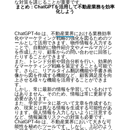
な対策を講じることが重要です。
まとめ：ChatGPTを活用して不動産業務を効率
化しよう
ChatGPT-4o は、不動産業界における業務効率
化やマーケティング戦略の強化を図るためのツ
ールとして活用できます。物件情報を入力する
ことで、自動的に物件紹介文やメールマガジン
を作成したり、顧客からの問い合わせに回答し
たりすることができます。
また、トレンド分析や競合分析を行い、効果的
なマーケティング戦略を策定することも可能で
す。さらに、リアルタイム翻訳機能や手書き画
像から図を作成する機能など、顧客満足度を向
上させる様々な機能を活用することができま
す。
しかし、常に最新の情報を学習しているわけで
はありません。そのため、情報は常に更新する
必要があります。
また、学習データに基づいて文章を作成するた
め、現実とは異なる情報を生成する可能性があ
ります。個人情報を入力しないように注意する
など、情報漏洩リスクへの対策も必要です。
ChatGPT-4o は、不動産業界において大きな可
能性を秘めたツールです。しかし、上記のよう