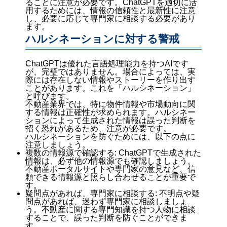
ることに注意が必要です。ChatGPTを適切に活
用するためには、情報の信頼性と最新性に注意
し、必要に応じて専門家に相談する必要があり
ます。
ハルシネーションに対する警戒
ChatGPTは優れた言語処理能力を持つAIです
が、完璧ではありません。場合によっては、実
際には存在しない情報やストーリーを作り出す
ことがあります。これを「ハルシネーション」
と呼びます。
不動産業界では、特に物件情報や市場動向に関
する情報は正確性が求められます。ハルシネー
ションによって生成された情報は誤った判断を
招く恐れがあるため、注意が必要です。
ハルシネーションを防ぐためには、以下の点に
注意しましょう。
複数の情報源で確認する: ChatGPTで生成された
情報は、必ず他の情報源でも確認しましょう。
不動産ポータルサイトや専門家の意見など、信
頼できる情報源と照らし合わせることが重要で
す。
疑問点があれば、専門家に相談する: 不明点や疑
問点があれば、迷わず専門家に相談しましょ
う。不動産に関する専門知識を持つ人物に相談
することで、誤った判断を防ぐことができま
す。