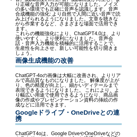
り正確な音声入力が可能になりました。ノイズ
の多い環境でも正確に音声を認識します。音声
合成機能の強化: より自然で人間に近い音声で読
み上げられるようになりました。文章を聴きな
がら作業するなど、さまざまな場面で活用でき
ます。
これらの機能強化により、ChatGPT4.0は、より
使いやすく、より便利になりました。音声会
話・音声入力機能を積極的に活用することで、
生産性を向上させ、新しい可能性を切り開きま
しょう。
画像生成機能の改善
ChatGPT-4oの画像は大幅に改善され、よりリア
ルで高品質なものになりました。 解像度が上が
り、色の精度が向上し、細かいディテールまで
表現できるようになりました。 これにより、よ
り幅広い用途で使用できるようになり、商品画
像の作成やプレゼンテーション資料の挿絵の作
成などに活用できます。
Googleドライブ・OneDriveとの連
携
ChatGPT4oは、Google DriveやOneDriveなどの