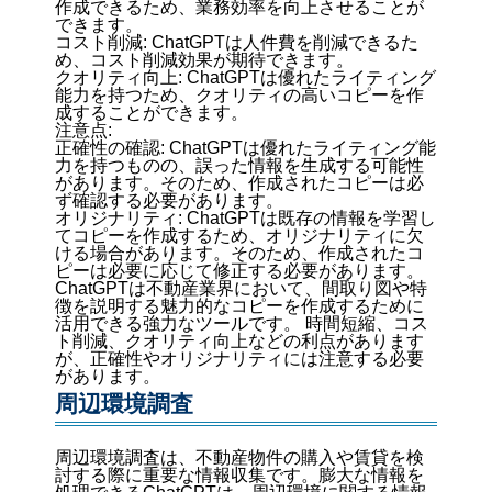
作成できるため、業務効率を向上させることが
できます。
コスト削減: ChatGPTは人件費を削減できるた
め、コスト削減効果が期待できます。
クオリティ向上: ChatGPTは優れたライティング
能力を持つため、クオリティの高いコピーを作
成することができます。
注意点:
正確性の確認: ChatGPTは優れたライティング能
力を持つものの、誤った情報を生成する可能性
があります。そのため、作成されたコピーは必
ず確認する必要があります。
オリジナリティ: ChatGPTは既存の情報を学習し
てコピーを作成するため、オリジナリティに欠
ける場合があります。そのため、作成されたコ
ピーは必要に応じて修正する必要があります。
ChatGPTは不動産業界において、間取り図や特
徴を説明する魅力的なコピーを作成するために
活用できる強力なツールです。 時間短縮、コス
ト削減、クオリティ向上などの利点があります
が、正確性やオリジナリティには注意する必要
があります。
周辺環境調査
周辺環境調査は、不動産物件の購入や賃貸を検
討する際に重要な情報収集です。膨大な情報を