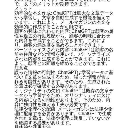
で、以下のメリットが期待できます。
メリット
効率的な本文作成: ChatGPTは膨大な文章データ
から学習し、文章を自動生成する機能を備えて
います。これにより、メールマガジンの本文を
効率的に作成することが可能です。
顧客の興味に合わせた内容: ChatGPTは顧客の属
性や過去の行動履歴から、顧客の興味に合わせ
た内容を生成することができます。これによ
り、顧客の満足度を高めることができます。
パーソナライズされた内容: ChatGPTは顧客の名
前や住所などの情報を用いて、パーソナライズ
された内容を生成することができます。これに
より、顧客との距離を縮めることができます。
注意点
誤った情報の可能性: ChatGPTは学習データに基
づいて文章を生成するため、誤った情報が含ま
れる可能性があります。そのため、生成された
文章は必ず確認する必要があります。
オリジナリティの欠如: ChatGPTは既存の文章デ
ータから学習するため、オリジナリティに欠け
る内容になる可能性があります。そのため、内
容に独自性を加える工夫が必要です。
法律や倫理への配慮: メールマガジンは法律や倫
理に配慮する必要があります。ChatGPTで生成
された文章は、法律や倫理に違反していないか
を確認する必要があります。
具体的な活用方法