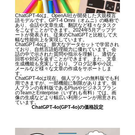
ChatGPT-4oは、OpenAI社が開発した大規模言
語モデルです。GPT-4 Omni（オムニ）の略称で
あり、会話や文章生成、翻訳など様々なタスク
をこなすことができます。2024年5月アップデ
ートが発表され、従来のChatGPTと比較して大
幅な性能向上を実現しています。
ChatGPT-4oは、膨大なデータセットで学習され
ており、自然言語処理能力に優れています。会
話の中で示された質問や指示を理解し、適切な
回答や対応を返すことができます。また、文章
生成機能も充実しており、ブログ記事や小説、
メールなど様々な文章の作成をサポートしま
す。
ChatGPT-4oは現在、個人プランの無料版でも利
用できますが、一部機能に制限があります。個
人プランの有料版であるPlusやビジネスプラン
のTeamとEnterprise（いずれも有料）では、画
像の生成などより幅広い利用シーンが用意され
ています。
ChatGPT-4o(GPT-4o)の価格設定