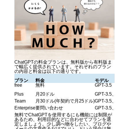
ChatGPTの料金プランは、無料版から有料版ま
で幅広く提供されています。それぞれのプラン
の内容と料金は以下の通りです。
プラン
料金
モデル
free
無料
GPT-3.5（GP
Plus
月20ドル
GPT-3.5、GPT-
Team
月30ドル(年契約で月25ドル)
GPT-3.5、GPT-
Enterprise
要問い合わせ
GPT-3.5、GPT-
無料でChatGPTを使用するにも機能には制限が
あるため、利用目的などに合わせてプランを選
定しましょう。少し調べ物をしたい、ブログや
メールの文章作るだけでいい、という場合は無