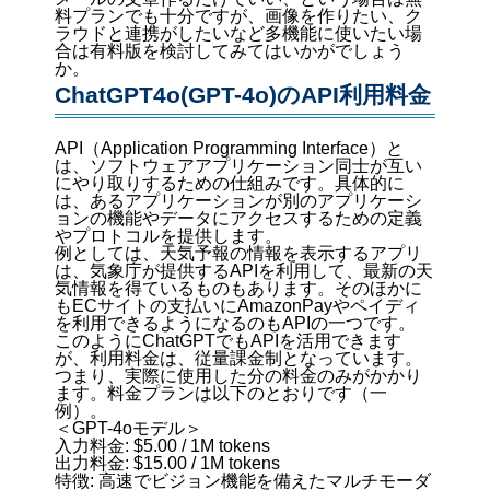
料プランでも十分ですが、画像を作りたい、ク
ラウドと連携がしたいなど多機能に使いたい場
合は有料版を検討してみてはいかがでしょう
か。
ChatGPT4o(GPT-4o)のAPI利用料金
API（Application Programming Interface）と
は、ソフトウェアアプリケーション同士が互い
にやり取りするための仕組みです。具体的に
は、あるアプリケーションが別のアプリケーシ
ョンの機能やデータにアクセスするための定義
やプロトコルを提供します。
例としては、天気予報の情報を表示するアプリ
は、気象庁が提供するAPIを利用して、最新の天
気情報を得ているものもあります。そのほかに
もECサイトの支払いにAmazonPayやペイディ
を利用できるようになるのもAPIの一つです。
このようにChatGPTでもAPIを活用できます
が、利用料金は、従量課金制となっています。
つまり、実際に使用した分の料金のみがかかり
ます。料金プランは以下のとおりです（一
例）。
＜GPT-4oモデル＞
入力料金: $5.00 / 1M tokens
出力料金: $15.00 / 1M tokens
特徴: 高速でビジョン機能を備えたマルチモーダ