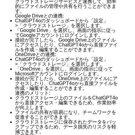
クラウドストレージサービスと連携して、効率
的にファイルの管理や共有を行うことができま
す。
Google Driveとの連携:
ChatGPT4oのダッシュボードから「設定」
>「クラウドストレージ」を選択します。
「Google Drive」を選択し、画面の指示に従っ
てGoogleアカウントにログインします。
接続が完了したら、Google Drive上のファイル
にアクセスしたり、ChatGPT4oから直接ファイ
ルを作成・編集することができます。
OneDriveとの連携:
ChatGPT4oのダッシュボードから「設定」
>「クラウドストレージ」を選択します。
「OneDrive」を選択し、画面の指示に従って
Microsoftアカウントにログインします。
接続が完了したら、OneDrive上のファイルにア
クセスしたり、ChatGPT4oから直接ファイルを
作成・編集することができます。
連携のメリット:
クラウドストレージ上のファイルをChatGPT4o
から直接アクセス・編集できるため、作業効率
が向上します。
ファイルの共有が容易になり、チームワークを
促進することができます。
クラウドストレージに保存されたデータをバッ
クアップできるため、データ損失のリスクを軽
減できます。