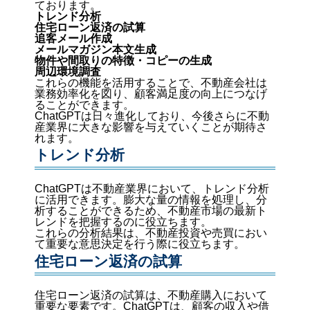
ております。
トレンド分析
住宅ローン返済の試算
追客メール作成
メールマガジン本文生成
物件や間取りの特徴・コピーの生成
周辺環境調査
これらの機能を活用することで、不動産会社は
業務効率化を図り、顧客満足度の向上につなげ
ることができます。
ChatGPTは日々進化しており、今後さらに不動
産業界に大きな影響を与えていくことが期待さ
れます。
トレンド分析
ChatGPTは不動産業界において、トレンド分析
に活用できます。膨大な量の情報を処理し、分
析することができるため、不動産市場の最新ト
レンドを把握するのに役立ちます。
これらの分析結果は、不動産投資や売買におい
て重要な意思決定を行う際に役立ちます。
住宅ローン返済の試算
住宅ローン返済の試算は、不動産購入において
重要な要素です。ChatGPTは、顧客の収入や借