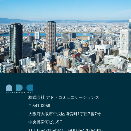
住宅
方法
会
｜不
社・
動産
工務
チラ
店が
シ・L
反響
Pに
を増
活か
やす
す実
実践
践ガ
策
イド
株式会社 アド・コミュニケーションズ
〒541-0059
大阪府大阪市中央区博労町1丁目7番7号
中央博労町ビル5F
TEL.06-4708-4927 FAX.06-4708-4928