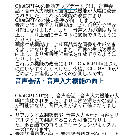
ChatGPT4oの最新アップデートでは、音声会
話・音声入力機能と画像生成機能が大幅に改善
されました。これらの機能の改善により、
ChatGPT4oの使い勝手が向上しました。
音声会話・音声入力機能は、より自然な会話が
可能になりました。また、音声入力の精度も向
上し、より正確にテキストに変換できるように
なりました。
画像生成機能は、より高品質な画像を生成でき
るようになりました。また、画像の生成速度も
向上し、より短時間で画像を作成できるように
なりました。
これらの機能の改善により、ChatGPT4oはさら
に使いやすくなりました。今後、ChatGPT4oが
どのように進化していくのか楽しみです。
音声会話・音声入力機能の向上
ChatGPT4.0では、音声会話・音声入力機能が大
幅に強化されました。より自然で滑らかな会話
が可能になり、音声入力がより正確になりまし
た。
リアルタイム翻訳機能: 音声入力された内容をリ
アルタイムで翻訳することが可能になりまし
た。多言語でのコミュニケーションがよりスム
ーズになります。
音声認識精度の向上: 音声認識精度が向上し、よ