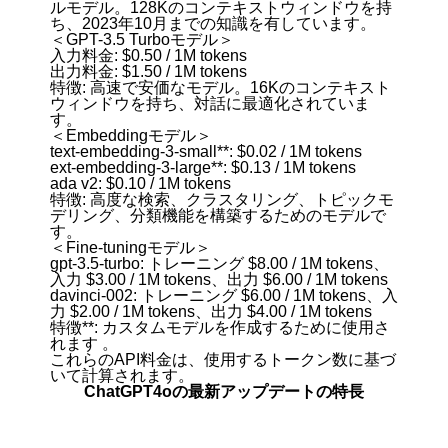
ルモデル。128Kのコンテキストウィンドウを持
ち、2023年10月までの知識を有しています。
＜GPT-3.5 Turboモデル＞
入力料金: $0.50 / 1M tokens
出力料金: $1.50 / 1M tokens
特徴: 高速で安価なモデル。16Kのコンテキスト
ウィンドウを持ち、対話に最適化されていま
す。
＜Embeddingモデル＞
text-embedding-3-small**: $0.02 / 1M tokens
ext-embedding-3-large**: $0.13 / 1M tokens
ada v2: $0.10 / 1M tokens
特徴: 高度な検索、クラスタリング、トピックモ
デリング、分類機能を構築するためのモデルで
す。
＜Fine-tuningモデル＞
gpt-3.5-turbo: トレーニング $8.00 / 1M tokens、
入力 $3.00 / 1M tokens、出力 $6.00 / 1M tokens
davinci-002: トレーニング $6.00 / 1M tokens、入
力 $2.00 / 1M tokens、出力 $4.00 / 1M tokens
特徴**: カスタムモデルを作成するために使用さ
れます 。
これらのAPI料金は、使用するトークン数に基づ
いて計算されます。
ChatGPT4oの最新アップデートの特長