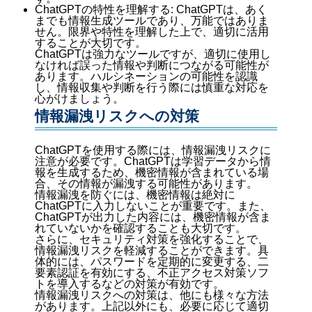
ChatGPTの特性を理解する: ChatGPTは、あく
までも情報生成ツールであり、万能ではありま
せん。限界や特性を理解した上で、適切に活用
することが大切です。
ChatGPTは強力なツールですが、適切に使用し
なければ誤った情報や判断につながる可能性が
あります。ハルシネーションの可能性を認識
し、情報収集や判断を行う際には慎重な対応を
心がけましょう。
情報漏洩リスクへの対策
ChatGPTを使用する際には、情報漏洩リスクに
注意が必要です。ChatGPTは学習データから情
報を生成するため、機密情報が含まれている場
合、その情報が漏洩する可能性があります。
情報漏洩を防ぐには、機密情報は絶対に
ChatGPTに入力しないことが重要です。また、
ChatGPTが出力した内容には、機密情報が含ま
れていないかを確認することも大切です。
さらに、セキュリティ対策を強化することで、
情報漏洩リスクを軽減することができます。具
体的には、パスワードを定期的に変更する、二
要素認証を有効にする、不正アクセス対策ソフ
トを導入するなどの対策が有効です。
情報漏洩リスクへの対策は、他にも様々な方法
があります。上記以外にも、必要に応じて適切