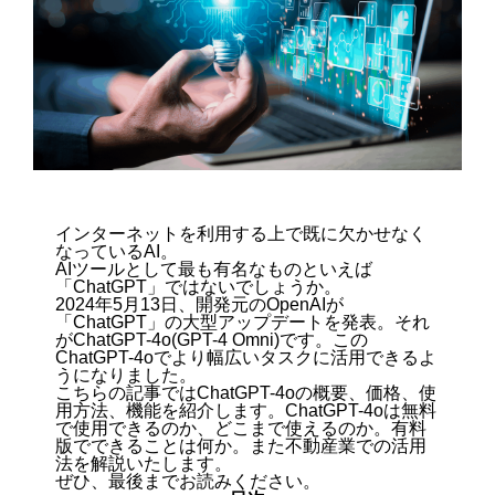
インターネットを利用する上で既に欠かせなく
なっているAI。
AIツールとして最も有名なものといえば
「ChatGPT」ではないでしょうか。
2024年5月13日、開発元のOpenAIが
「ChatGPT」の大型アップデートを発表。それ
がChatGPT-4o(GPT-4 Omni)です。この
ChatGPT-4oでより幅広いタスクに活用できるよ
うになりました。
こちらの記事ではChatGPT-4oの概要、価格、使
用方法、機能を紹介します。ChatGPT-4oは無料
で使用できるのか、どこまで使えるのか。有料
版でできることは何か。また不動産業での活用
法を解説いたします。
ぜひ、最後までお読みください。