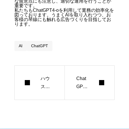
な留意点にも注意し、適切な運用を行うことが
重要です。
私たちもChatGPT4-oを利用して業務の効率化を
図っております。うまくAIを取り入れつつ、お
客様の琴線にも触れる広告づくりを目指してお
ります。
AI
ChatGPT
ハウ
Chat
スメ
GPT
ーカ
で間
ーの
取り
集客
コピ
方法2
ーを
0選｜
作る