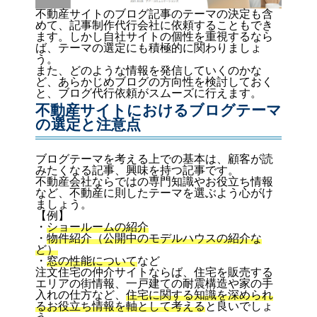
不動産サイトのブログ記事のテーマの決定も含
めて、記事制作代行会社に依頼することもでき
ます。しかし自社サイトの個性を重視するなら
ば、テーマの選定にも積極的に関わりましょ
う。
また、どのような情報を発信していくのかな
ど、あらかじめブログの方向性を検討しておく
と、ブログ代行依頼がスムーズに行えます。
不動産サイトにおけるブログテーマ
の選定と注意点
ブログテーマを考える上での基本は、顧客が読
みたくなる記事、興味を持つ記事です。
不動産会社ならではの専門知識やお役立ち情報
など、不動産に則したテーマを選ぶよう心がけ
ましょう。
【例】
・
ショールームの紹介
・
物件紹介（公開中のモデルハウスの紹介な
ど）
・
窓の性能について
など
注文住宅の仲介サイトならば、住宅を販売する
エリアの街情報、一戸建ての耐震構造や家の手
入れの仕方など、
住宅に関する知識を深められ
るお役立ち情報を軸として考える
と良いでしょ