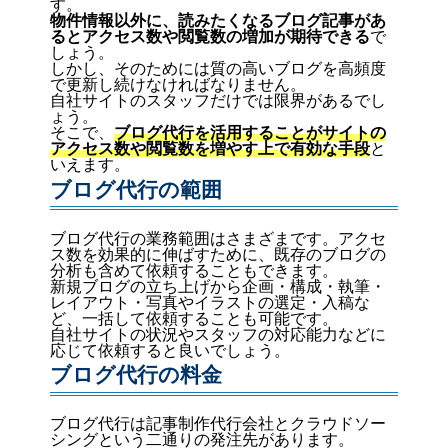
す。
物件情報以外に、読みたくなるブログ記事があ
るとアクセス数や閲覧数の増加が期待できる
で
しょう。
しかし、そのためには質の高いブログを高頻度
で更新し続けなければなりません。
自社サイトのスタッフだけでは限界があるでし
ょう。
そこで、
ブログ代行を活用することがサイトの
アクセス数や閲覧数を増やす上で有効な手段
と
いえます。
ブログ代行の範囲
ブログ代行の業務範囲はさまざまです。アクセ
ス数を効果的に伸ばすために、既存のブログの
分析も含めて依頼することもできます。
新規ブログの立ち上げから企画・構成・執筆・
レイアウト・写真やイラストの選定・入稿な
ど、一括して依頼することも可能です。
自社サイトの状況やスタッフの対応能力などに
応じて依頼すると良いでしょう。
ブログ代行の料金
ブログ代行は記事制作代行会社とクラウドソー
シングという二通りの発注先があります。