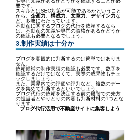
や専門知識があるかどうかを確認することが必
要です。
スキルとはSEO対策が可能であるかということ
から、
企画力
、
構成力
、
文章力
、
デザイン力
な
ど、多岐にわたっています。
不動産に関するブログの代行を依頼するなら
ば、不動産の知識や専門の資格があるかどうか
の確認も必要となるでしょう。
3.制作実績は十分か
ブログを客観的に判断するのは簡単ではありま
せん。
依頼候補の制作実績の確認も必要です。数字を
確認するだけではなくて、実際の成果物もチェ
ックしましょう。
また、業界内での評価や評判など、複数のデー
タを集めて判断するといいでしょう。
ブログ代行の依頼を決定する前の段階での先方
の担当者とやりとりの内容も判断材料の1つとな
ります。
ブログ代行活用で不動産サイトに集客しよう