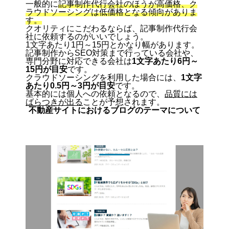
一般的に
記事制作代行会社のほうが高価格、ク
ラウドソーシングは低価格となる傾向がありま
す。
クオリティにこだわるならば、記事制作代行会
社に依頼するのがいいでしょう。
1文字あたり1円～15円とかなり幅があります。
記事制作からSEO対策まで行っている会社や、
専門分野に対応できる会社は
1文字あたり6円～
15円が目安
です。
クラウドソーシングを利用した場合には、
1文字
あたり0.5円～3円が目安
です。
基本的には個人への依頼となるので、
品質には
ばらつきが出る
ことが予想されます。
不動産サイトにおけるブログのテーマについて