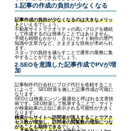
1.記事の作成の負担が少なくなる
記事作成の負担が少なくなるのは大きなメリッ
ト
といえるでしょう。
不動産サイトでクオリティの高いブログを継続
して作成するのは簡単なことではありません。
手間も時間もかかり、さらにサイト制作の専門
知識や文章力など、さまざまな技術が求められ
ます。
スタッフの負担を減らすことで通常の業務に集
中することができるでしょう。
2.SEOを意識した記事作成でPVが増
加
記事制作代行会社にブログ代行を依頼すること
によって、SEO対策を施した記事作成が可能に
なります。
SEOとは検索エンジン最適化と呼ばれる文章技
術です。SEO対策して執筆することで、サイト
が検索結果の上位に表示される可能性が大きく
なります。
検索からサイトへ訪問者が流入することでアク
セス数が増加し、訪問者の閲覧数の増加につな
がることも期待できる
でしょう。