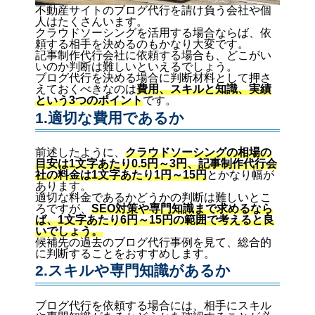
不動産サイトのブログ代行を請け負う会社や個
人はたくさんいます。
クラウドソーシングを活用する場合ならば、依
頼する相手を決めるのもかなり大変です。
記事制作代行会社に依頼する場合も、どこがい
いのか判断は難しいといえるでしょう。
ブログ代行を決める場合に判断材料として押さ
えておくべきなのは
費用、スキルと知識、実績
という3つのポイント
です。
1.適切な費用であるか
前述したように、
クラウドソーシングの相場の
目安は1文字あたり0.5円～3円、記事制作代行会
社の料金は1文字あたり1円～15円
とかなり幅が
あります。
適切な料金であるかどうかの判断は難しいとこ
ろですが、
SEO対策や専門知識まで求めるなら
ば、1文字あたり6円～15円の範囲で考えると良
いでしょう。
候補先の過去のブログ代行事例を見て、総合的
に判断することをおすすめします。
2.スキルや専門知識があるか
ブログ代行を依頼する場合には、相手にスキル