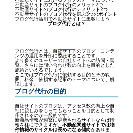
不動産サイトのブログ代行のメリット2つ
不動産サイトのブログ代行のデメリット2つ
不動産サイトのブログ代行を選ぶ3つのポイント
ブログ代行活用で不動産サイトに集客しよう
ブログ代行とは？
ブログ代行とは、自社サイトのブログ・コンテ
ンツの運用を外部に委託することです。
より多くのユーザーの自社サイトへの訪問・閲
覧、さらには問い合わせ数の向上を目的とした
施策といえるでしょう。
ここではブログ代行に依頼する目的とその範
囲、料金、依頼する記事のテーマについて、解
説します。
ブログ代行の目的
自社サイトのブログは、アクセス数の向上や自
社に親しみをもってもらうことを目的として制
作されるのが一般的です。
新商品情報が頻繁に更新されるサイトならば情
報を柱にできますが、
不動産関連サイトでは物
件情報のサイクルは長めになる傾向
がありま