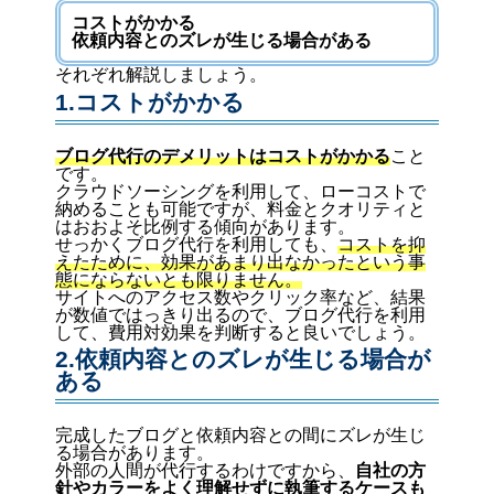
コストがかかる
依頼内容とのズレが生じる場合がある
それぞれ解説しましょう。
1.コストがかかる
ブログ代行のデメリットはコストがかかる
こと
です。
クラウドソーシングを利用して、ローコストで
納めることも可能ですが、料金とクオリティと
はおおよそ比例する傾向があります。
せっかくブログ代行を利用しても、
コストを抑
えたために、効果があまり出なかったという事
態にならないとも限りません。
サイトへのアクセス数やクリック率など、結果
が数値ではっきり出るので、ブログ代行を利用
して、費用対効果を判断すると良いでしょう。
2.依頼内容とのズレが生じる場合が
ある
完成したブログと依頼内容との間にズレが生じ
る場合があります。
外部の人間が代行するわけですから、
自社の方
針やカラーをよく理解せずに執筆するケースも