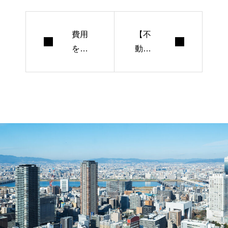
費用
【不
を抑
動
えな
産】
がら
反響
アク
獲得
セス
を目
数ア
的と
ッ
した
プ！
ラン
費用
ディ
対効
ング
果の
ペー
高いS
ジ事
EO対
例3選