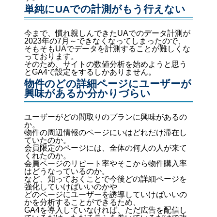
単純にUAでの計測がもう行えない
今まで、慣れ親しんできたUAでのデータ計測が
2023年の7月～できなくなってしまったので、
そもそもUAでデータを計測することが難しくな
っております。
そのため、サイトの数値分析を始めようと思う
とGA4で設定をするしかありません。
物件のどの詳細ページにユーザーが
興味があるか分かりづらい
ユーザーがどの間取りのプランに興味があるの
か。
物件の周辺情報のページにいはどれだけ滞在し
ていたのか。
会員限定のページには、全体の何人の人が来て
くれたのか。
会員ページのリピート率やそこから物件購入率
はどうなっているのか。
など、知っておくことで今後どの詳細ページを
強化していけばいいのかや
どのページにユーザーを誘導していけばいいの
かを分析することができるため、
GA4を導入していなければ、ただ広告を配信し