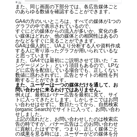
また、同じ画面の下部分では、各広告媒体ごと
のあらゆる数値を確認することができます。
GA4の方のいいところは、すべての媒体が1つの
グラフの中で表示されているので、
すぐにどの媒体からの流入が多いか、変化の多
い媒体はどれか、他の媒体との相関性はあるの
かなどをすぐに見ることができます。
GA4は個人的に、UAより分析する人や資料作成
する人に寄り添ったグラフが用いられているな
と思っています。
また、GA4では最初にご説明させて頂いた「エ
ンゲージメント」という項目もあるので、LPな
どに広告を配信している場合でも、正しくない
数値に惑わされずに、広告とサイトの相性を判
断することができます。
また、ユーザーは一つの媒体だけを通して、お
問い合わせに来るわけではありません。
例えば、最初はバナー広告を最初に見て、サイ
トに入ってきたとします。しかしそこではお問
い合わせはせずに、数日たってから、自然検索
(organic Search)でサイトに入って、お問い合わ
せしました。
上記の流れだと、お問い合わせしたのは検索広
告の時ですが、バナー広告はこのお問い合わせ
に貢献したはずです。つまり、正しく媒体ごと
の成果を見る時には、ユーザーがどの媒体を分