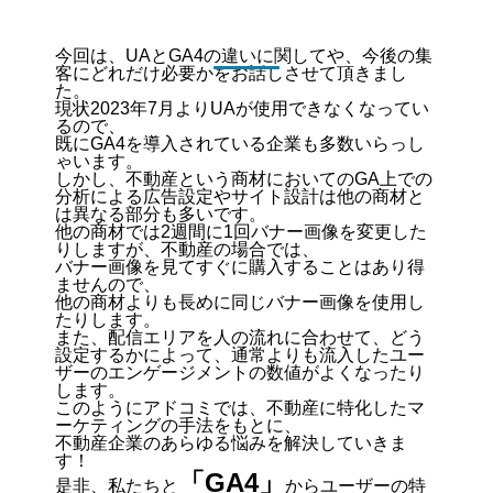
今回は、UAとGA4の違いに関してや、今後の集
客にどれだけ必要かをお話しさせて頂きまし
た。
現状2023年7月よりUAが使用できなくなってい
るので、
既にGA4を導入されている企業も多数いらっし
ゃいます。
しかし、不動産という商材においてのGA上での
分析による広告設定やサイト設計は他の商材と
は異なる部分も多いです。
他の商材では2週間に1回バナー画像を変更した
りしますが、不動産の場合では、
バナー画像を見てすぐに購入することはあり得
ませんので、
他の商材よりも長めに同じバナー画像を使用し
たりします。
また、配信エリアを人の流れに合わせて、どう
設定するかによって、通常よりも流入したユー
ザーのエンゲージメントの数値がよくなったり
します。
このようにアドコミでは、不動産に特化したマ
ーケティングの手法をもとに、
不動産企業のあらゆる悩みを解決していきま
す！
「GA4」
是非、私たちと
からユーザーの特