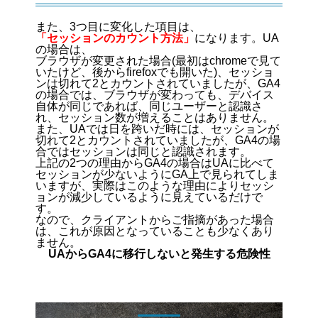
また、3つ目に変化した項目は、
「セッションのカウント方法」
になります。UA
の場合は、
ブラウザが変更された場合(最初はchromeで見て
いたけど、後からfirefoxでも開いた)、セッショ
ンは切れて2とカウントされていましたが、GA4
の場合では、ブラウザが変わっても、デバイス
自体が同じであれば、同じユーザーと認識さ
れ、セッション数が増えることはありません。
また、UAでは日を跨いだ時には、セッションが
切れて2とカウントされていましたが、GA4の場
合ではセッションは同じと認識されます。
上記の2つの理由からGA4の場合はUAに比べて
セッションが少ないようにGA上で見られてしま
いますが、実際はこのような理由によりセッシ
ョンが減少しているように見えているだけで
す。
なので、クライアントからご指摘があった場合
は、これが原因となっていることも少なくあり
ません。
UAからGA4に移行しないと発生する危険性