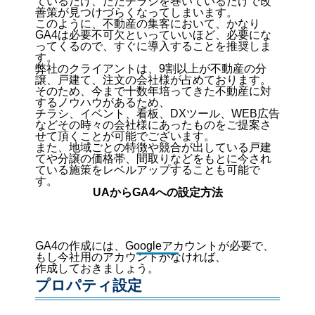
ているだけ、ただチラシを巻いているだけで改
善策が見つけづらくなってしまいます。
このように、不動産の集客において、かなり
GA4は必要不可欠といっていいほど、必要にな
ってくるので、すぐに導入することを推奨しま
す。
弊社のクライアントは、9割以上が不動産の分
譲、戸建て、注文の会社様が占めております。
そのため、今まで十数年培ってきた不動産に対
するノウハウがあるため、
チラシ、イベント、看板、DXツール、WEB広告
などその時々の会社様にあったものをご提案さ
せて頂くことが可能でございます。
また、地域ごとの特徴や競合が出している戸建
てや分譲の価格帯、間取りなどをもとに今され
ている施策をレベルアップすることも可能で
す。
UAからGA4への設定方法
GA4の作成には、Googleアカウントが必要で、
もし今社用のアカウントがなければ、
作成しておきましょう。
プロパティ設定