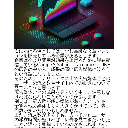
次にあげる例としては、少し高級な文章マンシ
ョンを販売している企業があるとします。
企業は今より費用対効果を上げるために現在配
信しているGoogleとYahoo、Facebook,、LINE
の広告の中から、成果の高い広告媒体に絞ろう
という話になりました。
そのため、アナリティクス上で広告媒体ごとの
ユーザーの流入数やサイト内での動きについて
見ていこうと思います。
広告媒体ごとの成果を見ていく中で、注意しな
ければならないことがいくつかあります。
例えば、流入数が多い媒体があったとしても、
予算を他の媒体よりも大きくかけていて、表示
回数が多いだけかもしれません。
また、流入数が多くても、入ってきたユーザー
の滞在時間が短ければ、広告を見てきたいした
ことと違って離脱しているのかもしれません。