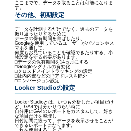
ここまでで、データを取ることは可能になりま
す。
その他、初期設定
データを計測するだけでなく、過去のデータを
振り返ったりするために
データの保有期間を伸ばしたり、
Googleを使用しているユーザーがパソコンやス
マホを通して、
何度もお見ていることを確認できたりする、小
牧設定をする必要があります。
□データの保有期間を14ヵ月にする
□Googleシグナルの有効化
□クロスドメイントラッキングの設定
□社内内部などのIPアドレスを除外
□コンバージョン設定
Looker Studioの設定
Looker Studioとは、いつも分析したい項目だけ
ど、GA4では分かりづらい時に
自分用にGA4のレポートをカスタムして、好き
な項目だけを整理し
日付期間に絞って、データを表示させることが
できるレポートになります。
これを使用することで、