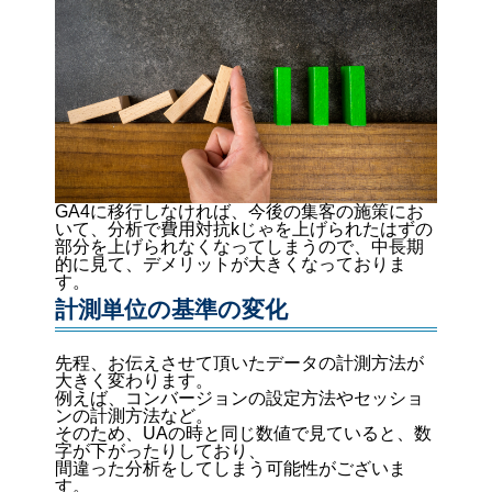
GA4に移行しなければ、今後の集客の施策にお
いて、分析で費用対抗kじゃを上げられたはずの
部分を上げられなくなってしまうので、中長期
的に見て、デメリットが大きくなっておりま
す。
計測単位の基準の変化
先程、お伝えさせて頂いたデータの計測方法が
大きく変わります。
例えば、コンバージョンの設定方法やセッショ
ンの計測方法など。
そのため、UAの時と同じ数値で見ていると、数
字が下がったりしており、
間違った分析をしてしまう可能性がございま
す。