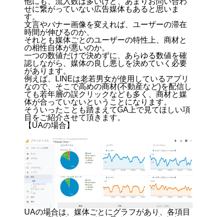
他にも、流入数は多いけど、あまりお問い合わ
せに繋がっていない広告媒体もあると思いま
す。
文言やバナー画像を変えれば、ユーザーの滞在
時間が伸びるのか、
それとも媒体ごとのユーザーの特性上、商材と
の相性自体が悪いのか。
一つの数値だけで決めずに、あらゆる数値を確
認しながら、媒体の良し悪しを決めていく必要
があります。
例えば、LINEは老若男女が使用しているアプリ
なので、そこで高めの商材(不動産など)を配信し
ても若年層の誤クリックなども多く、商材と媒
体が合っていないということになります。
そういったことも踏まえてGA上で見てほしい項
目をご紹介させて頂きます。
【UAの場合】
UAの場合は、媒体ごとにグラフがあり、各項目