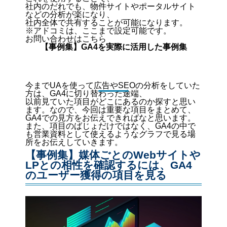
社内のだれでも、物件サイトやポータルサイト
などの分析が楽になり、
社内全体で共有することが可能になります。
※アドコミは、ここまで設定可能です。
お問い合わせはこちら
【事例集】GA4を実際に活用した事例集
今までUAを使って広告やSEOの分析をしていた
方は、GA4に切り替わった途端、
以前見ていた項目がどこにあるのか探すと思い
ます。なので、今回は重要な項目をまとめて、
GA4での見方をお伝えできればなと思います。
また、項目のばじょだけではなく、GA4の中で
も営業資料として使えるようなグラフで見る場
所をお伝えしていきます。
【事例集】媒体ごとのWebサイトや
LPとの相性を確認するには、GA4
のユーザー獲得の項目を見る