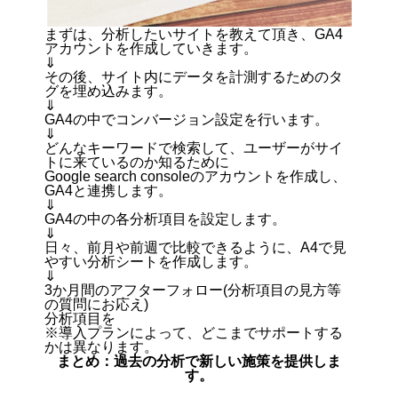
まずは、分析したいサイトを教えて頂き、GA4
アカウントを作成していきます。
⇓
その後、サイト内にデータを計測するためのタ
グを埋め込みます。
⇓
GA4の中でコンバージョン設定を行います。
⇓
どんなキーワードで検索して、ユーザーがサイ
トに来ているのか知るために
Google search consoleのアカウントを作成し、
GA4と連携します。
⇓
GA4の中の各分析項目を設定します。
⇓
日々、前月や前週で比較できるように、A4で見
やすい分析シートを作成します。
⇓
3か月間のアフターフォロー(分析項目の見方等
の質問にお応え)
分析項目を
※導入プランによって、どこまでサポートする
かは異なります。
まとめ：過去の分析で新しい施策を提供しま
す。