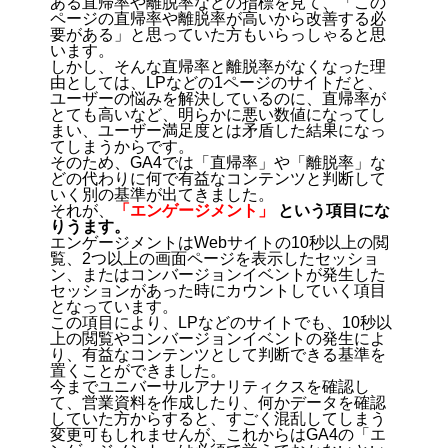
ある直帰率や離脱率などの指標を見て、「この
ページの直帰率や離脱率が高いから改善する必
要がある」と思っていた方もいらっしゃると思
います。
しかし、そんな直帰率と離脱率がなくなった理
由としては、LPなどの1ページのサイトだと、
ユーザーの悩みを解決しているのに、直帰率が
とても高いなど、明らかに悪い数値になってし
まい、ユーザー満足度とは矛盾した結果になっ
てしまうからです。
そのため、GA4では「直帰率」や「離脱率」な
どの代わりに何で有益なコンテンツと判断して
いく別の基準が出てきました。
それが、
「エンゲージメント」
という項目にな
りうます。
エンゲージメントはWebサイトの10秒以上の閲
覧、2つ以上の画面ページを表示したセッショ
ン、またはコンバージョンイベントが発生した
セッションがあった時にカウントしていく項目
となっています。
この項目により、LPなどのサイトでも、10秒以
上の閲覧やコンバージョンイベントの発生によ
り、有益なコンテンツとして判断できる基準を
置くことができました。
今までユニバーサルアナリティクスを確認し
て、営業資料を作成したり、何かデータを確認
していた方からすると、すごく混乱してしまう
変更可もしれませんが、これからはGA4の「エ