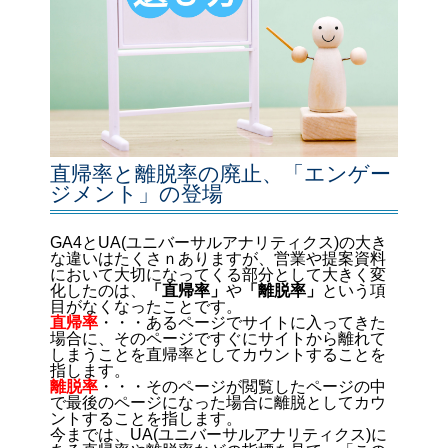
直帰率と離脱率の廃止、「エンゲー
ジメント」の登場
GA4とUA(ユニバーサルアナリティクス)の大き
な違いはたくさｎありますが、営業や提案資料
において大切になってくる部分として大きく変
化したのは、
「直帰率」
や
「離脱率」
という項
目がなくなったことです。
直帰率
・・・あるページでサイトに入ってきた
場合に、そのページですぐにサイトから離れて
しまうことを直帰率としてカウントすることを
指します。
離脱率
・・・そのページが閲覧したページの中
で最後のページになった場合に離脱としてカウ
ントすることを指します。
今までは、UA(ユニバーサルアナリティクス)に