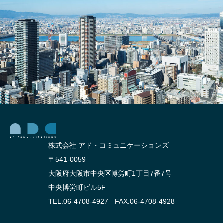
不動
る漫
産業
画風
界のI
ラン
nstag
ディ
ram活
ング
用！！
ペー
ジを
紹
介！
株式会社 アド・コミュニケーションズ
〒541-0059
大阪府大阪市中央区博労町1丁目7番7号
中央博労町ビル5F
TEL.06-4708-4927 FAX.06-4708-4928