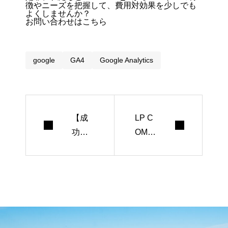
徴やニーズを把握して、費用対効果を少しでも
よくしませんか？
お問い合わせはこちら
google
GA4
Google Analytics
【成
LP C
功事
OMIC
例5
と
選】
は？
絶対
不動
に失
産に
敗し
活用
ない
でき