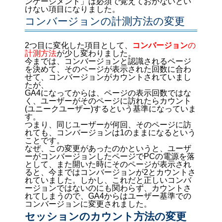
ンゲージメント」は必須で覚えておかないとい
けない項目になりました。
コンバージョンの計測方法の変更
2つ目に変化した項目として、
コンバージョン
の
計測方法
が少し変わりました。
今までは、コンバージョンと認識されるページ
を決めて、そのページが表示された回数に合わ
せて、コンバージョンがカウントされていまし
たが、
GA4になってからは、ページの表示回数ではな
く、ユーザーがそのページに訪れたらカウント
(ユニークユーザー)するという基準になっていま
す。
つまり、同じユーザーが何回、そのページに訪
れても、コンバージョンは1のままになるという
ことです。
なぜ、この変更があったのかというと、ユーザ
ーがコンバージョンしたページでPCの電源を落
として、また開いた時にそのページが表示され
ると、今まではコンバージョンが2とカウントさ
れていました。しかし、これだと正しいコンバ
ージョンではないのにも関わらず、カウントさ
れてしまうので、GA4からはユーザー基準での
コンバージョンに変更されました。
セッションのカウント方法の変更