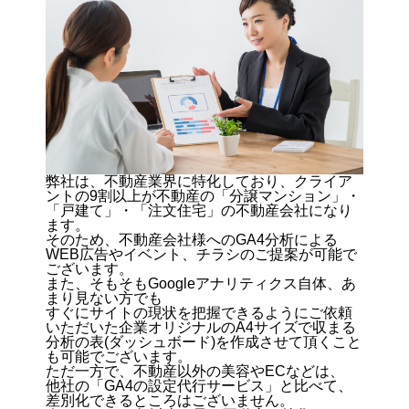
弊社は、不動産業界に特化しており、クライア
ントの9割以上が不動産の「分譲マンション」・
「戸建て」・「注文住宅」の不動産会社になり
ます。
そのため、不動産会社様へのGA4分析による
WEB広告やイベント、チラシのご提案が可能で
ございます。
また、そもそもGoogleアナリティクス自体、あ
まり見ない方でも
すぐにサイトの現状を把握できるようにご依頼
いただいた企業オリジナルのA4サイズで収まる
分析の表(ダッシュボード)を作成させて頂くこと
も可能でございます。
ただ一方で、不動産以外の美容やECなどは、
他社の「GA4の設定代行サービス」と比べて、
差別化できるところはございません。