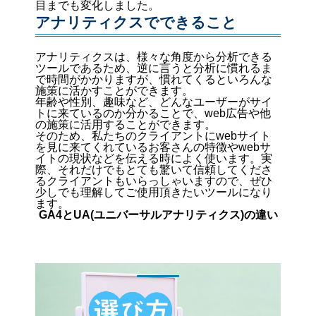
目までも変化しました。
アナリティクスでできること
アナリティクスは、様々な角度から分析できる
ツールであるため、逆に言うと分析に慣れるま
で時間がかかりますが、慣れてくるといろんな
施策に活かすことができます。
年齢や性別、趣味など、どんなユーザーがサイ
トに来ているのか分かることで、web広告や他
の施策に活用することができます。
そのため、私たちのクライアントにwebサイト
を見に来てくれているお客さんの特徴やwebサ
イトの現状などを伝える時によく使います。実
際、それだけでもとても驚いて信頼してくださ
るクライアントもいらっしゃいますので、ぜひ
少しでも理解してご使用頂きたいツールになり
ます。
GA4とUA(ユニバーサルアナリティクス)の違い