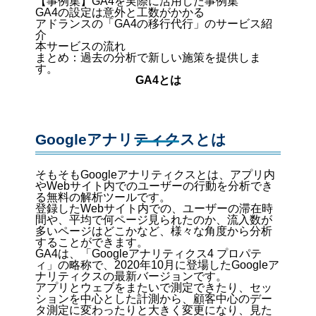
【事例集】GA4を実際に活用した事例集
GA4の設定は意外と工数がかかる
アドランスの「GA4の移行代行」のサービス紹
介
本サービスの流れ
まとめ：過去の分析で新しい施策を提供しま
す。
GA4とは
Googleアナリティクスとは
そもそもGoogleアナリティクスとは、アプリ内
やWebサイト内でのユーザーの行動を分析でき
る無料の解析ツールです。
登録したWebサイト内での、ユーザーの滞在時
間や、平均で何ページ見られたのか、流入数が
多いページはどこかなど、様々な角度から分析
することができます。
GA4は、「Googleアナリティクス4 プロパテ
ィ」の略称で、2020年10月に登場したGoogleア
ナリティクスの最新バージョンです。
アプリとウェブをまたいで測定できたり、セッ
ションを中心とした計測から、顧客中心のデー
タ測定に変わったりと大きく変更になり、見た