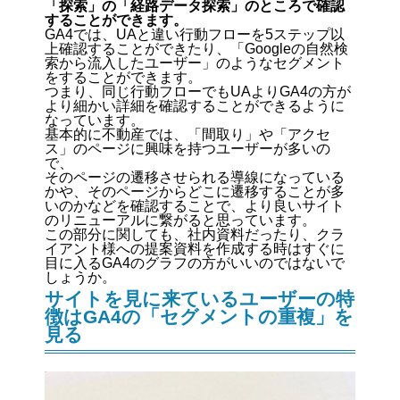
「探索」の「経路データ探索」のところで確認
することができます。
GA4では、UAと違い行動フローを5ステップ以
上確認することができたり、「Googleの自然検
索から流入したユーザー」のようなセグメント
をすることができます。
つまり、同じ行動フローでもUAよりGA4の方が
より細かい詳細を確認することができるように
なっています。
基本的に不動産では、「間取り」や「アクセ
ス」のページに興味を持つユーザーが多いの
で、
そのページの遷移させられる導線になっている
かや、そのページからどこに遷移することが多
いのかなどを確認することで、より良いサイト
のリニューアルに繋がると思っています。
この部分に関しても、社内資料だったり、クラ
イアント様への提案資料を作成する時はすぐに
目に入るGA4のグラフの方がいいのではないで
しょうか。
サイトを見に来ているユーザーの特
徴はGA4の「セグメントの重複」を
見る