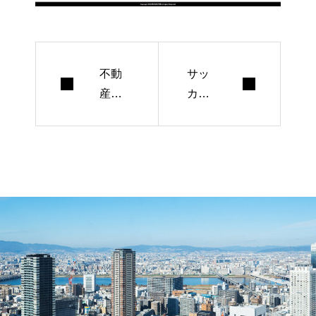
不動
サッ
産
カー
物件L
チー
P
ム
サイ
ト